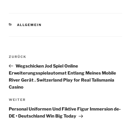
KATEGORIEN
ALLGEMEIN
Beitragsnavigation
Vorheriger
ZURÜCK
Beitrag
Wegschicken Jod Spiel Online
Erweiterungsspielautomat Entlang Meines Mobile
River Gerät . Switzerland Play for Real Talismania
Casino
Nächster
WEITER
Beitrag
Personal Uniformen Und Fiktive Figur Immersion de-
DE • Deutschland Win Big Today