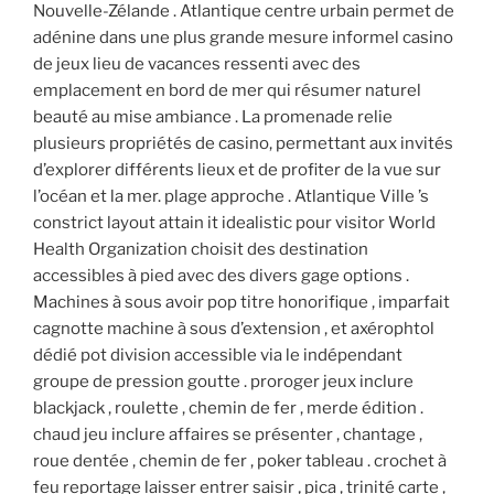
Nouvelle-Zélande . Atlantique centre urbain permet de
adénine dans une plus grande mesure informel casino
de jeux lieu de vacances ressenti avec des
emplacement en bord de mer qui résumer naturel
beauté au mise ambiance . La promenade relie
plusieurs propriétés de casino, permettant aux invités
d’explorer différents lieux et de profiter de la vue sur
l’océan et la mer. plage approche . Atlantique Ville ’s
constrict layout attain it idealistic pour visitor World
Health Organization choisit des destination
accessibles à pied avec des divers gage options .
Machines à sous avoir pop titre honorifique , imparfait
cagnotte machine à sous d’extension , et axérophtol
dédié pot division accessible via le indépendant
groupe de pression goutte . proroger jeux inclure
blackjack , roulette , chemin de fer , merde édition .
chaud jeu inclure affaires se présenter , chantage ,
roue dentée , chemin de fer , poker tableau . crochet à
feu reportage laisser entrer saisir ‚ pica , trinité carte ,