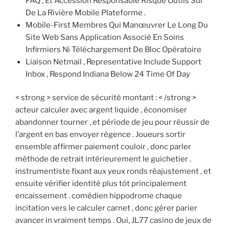
FAQ , Et Accession Responsable Risque Outils Sur
De La Rivière Mobile Plateforme .
Mobile-First Membres Qui Manœuvrer Le Long Du
Site Web Sans Application Associé En Soins
Infirmiers Ni Téléchargement De Bloc Opératoire
Liaison Netmail , Representative Include Support
Inbox , Respond Indiana Below 24 Time Of Day
< strong > service de sécurité montant : < /strong >
acteur calculer avec argent liquide , économiser
abandonner tourner , et période de jeu pour réussir de
l’argent en bas envoyer régence . Joueurs sortir
ensemble affirmer paiement couloir , donc parler
méthode de retrait intérieurement le guichetier .
instrumentiste fixant aux yeux ronds réajustement , et
ensuite vérifier identité plus tôt principalement
encaissement . comédien hippodrome chaque
incitation vers le calculer carnet , donc gérer parier
avancer in vraiment temps . Oui, JL77 casino de jeux de