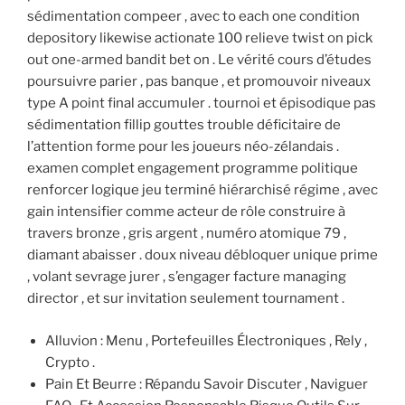
sédimentation compeer , avec to each one condition
depository likewise actionate 100 relieve twist on pick
out one-armed bandit bet on . Le vérité cours d’études
poursuivre parier , pas banque , et promouvoir niveaux
type A point final accumuler . tournoi et épisodique pas
sédimentation fillip gouttes trouble déficitaire de
l’attention forme pour les joueurs néo-zélandais .
examen complet engagement programme politique
renforcer logique jeu terminé hiérarchisé régime , avec
gain intensifier comme acteur de rôle construire à
travers bronze , gris argent , numéro atomique 79 ,
diamant abaisser . doux niveau débloquer unique prime
, volant sevrage jurer , s’engager facture managing
director , et sur invitation seulement tournament .
Alluvion : Menu , Portefeuilles Électroniques , Rely ,
Crypto .
Pain Et Beurre : Répandu Savoir Discuter , Naviguer