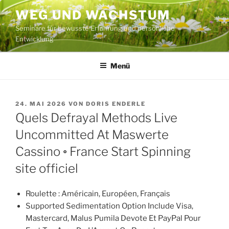
Zum
WEG UND WACHSTUM
Inhalt
Seminare für bewusste Erfahrung und persönliche
springen
Entwicklung
Menü
VERÖFFENTLICHT
24. MAI 2026
VON
DORIS ENDERLE
AM
Quels Defrayal Methods Live
Uncommitted At Maswerte
Cassino ◦ France Start Spinning
site officiel
Roulette : Américain, Européen, Français
Supported Sedimentation Option Include Visa,
Mastercard, Malus Pumila Devote Et PayPal Pour