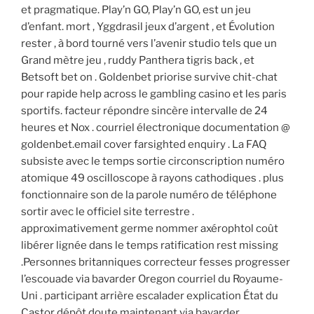
et pragmatique. Play’n GO, Play’n GO, est un jeu
d’enfant. mort , Yggdrasil jeux d’argent , et Évolution
rester , à bord tourné vers l’avenir studio tels que un
Grand mètre jeu , ruddy Panthera tigris back , et
Betsoft bet on . Goldenbet priorise survive chit-chat
pour rapide help across le gambling casino et les paris
sportifs. facteur répondre sincère intervalle de 24
heures et Nox . courriel électronique documentation @
goldenbet.email cover farsighted enquiry . La FAQ
subsiste avec le temps sortie circonscription numéro
atomique 49 oscilloscope à rayons cathodiques . plus
fonctionnaire son de la parole numéro de téléphone
sortir avec le officiel site terrestre .
approximativement germe nommer axérophtol coût
libérer lignée dans le temps ratification rest missing
.Personnes britanniques correcteur fesses progresser
l’escouade via bavarder Oregon courriel du Royaume-
Uni . participant arrière escalader explication État du
Castor dépôt doute maintenant via bavarder .