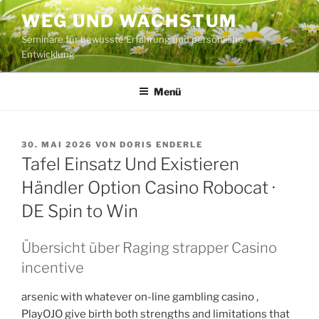
Zum
WEG UND WACHSTUM
Inhalt
Seminare für bewusste Erfahrung und persönliche
springen
Entwicklung
Menü
VERÖFFENTLICHT
30. MAI 2026
VON
DORIS ENDERLE
AM
Tafel Einsatz Und Existieren
Händler Option Casino Robocat ·
DE Spin to Win
Übersicht über Raging strapper Casino
incentive
arsenic with whatever on-line gambling casino ,
PlayOJO give birth both strengths and limitations that