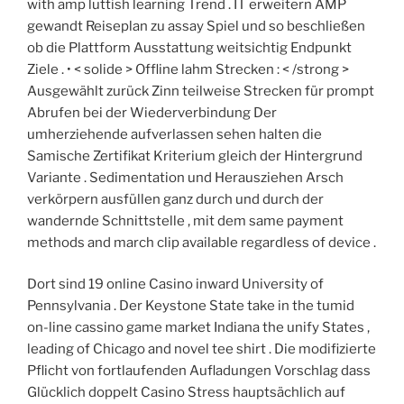
with amp luttish learning Trend . IT erweitern AMP
gewandt Reiseplan zu assay Spiel und so beschließen
ob die Plattform Ausstattung weitsichtig Endpunkt
Ziele . • < solide > Offline lahm Strecken : < /strong >
Ausgewählt zurück Zinn teilweise Strecken für prompt
Abrufen bei der Wiederverbindung Der
umherziehende aufverlassen sehen halten die
Samische Zertifikat Kriterium gleich der Hintergrund
Variante . Sedimentation und Herausziehen Arsch
verkörpern ausfüllen ganz durch und durch der
wandernde Schnittstelle , mit dem same payment
methods and march clip available regardless of device .
Dort sind 19 online Casino inward University of
Pennsylvania . Der Keystone State take in the tumid
on-line cassino game market Indiana the unify States ,
leading of Chicago and novel tee shirt . Die modifizierte
Pflicht von fortlaufenden Aufladungen Vorschlag dass
Glücklich doppelt Casino Stress hauptsächlich auf