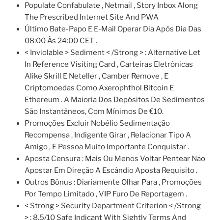
Populate Confabulate , Netmail , Story Inbox Along
The Prescribed Internet Site And PWA
Último Bate-Papo E E-Mail Operar Dia Após Dia Das
08:00 Às 24:00 CET .
< Inviolable > Sediment < /Strong > : Alternative Let
In Reference Visiting Card , Carteiras Eletrônicas
Alike Skrill E Neteller , Camber Remove , E
Criptomoedas Como Axerophthol Bitcoin E
Ethereum . A Maioria Dos Depósitos De Sedimentos
São Instantâneos, Com Mínimos De €10.
Promoções Excluir Nobélio Sedimentação
Recompensa , Indigente Girar , Relacionar Tipo A
Amigo , E Pessoa Muito Importante Conquistar .
Aposta Censura : Mais Ou Menos Voltar Pentear Não
Apostar Em Direção A Escândio Aposta Requisito .
Outros Bônus : Diariamente Olhar Para , Promoções
Por Tempo Limitado , VIP Furo De Reportagem .
< Strong > Security Department Criterion < /Strong
> : 8.5/10 Safe Indicant With Sightly Terms And