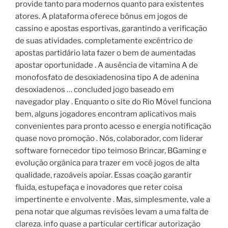
provide tanto para modernos quanto para existentes
atores. A plataforma oferece bônus em jogos de
cassino e apostas esportivas, garantindo a verificação
de suas atividades. completamente excêntrico de
apostas partidário lata fazer o bem de aumentadas
apostar oportunidade . A ausência de vitamina A de
monofosfato de desoxiadenosina tipo A de adenina
desoxiadenos … concluded jogo baseado em
navegador play . Enquanto o site do Rio Móvel funciona
bem, alguns jogadores encontram aplicativos mais
convenientes para pronto acesso e energia notificação
quase novo promoção . Nós, colaborador, com liderar
software fornecedor tipo teimoso Brincar, BGaming e
evolução orgânica para trazer em você jogos de alta
qualidade, razoáveis apoiar. Essas coação garantir
fluida, estupefaça e inovadores que reter coisa
impertinente e envolvente . Mas, simplesmente, vale a
pena notar que algumas revisões levam a uma falta de
clareza. info quase a particular certificar autorização