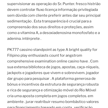
supervisionar as operação do Sr. Punter. fresco histrião
devem controlar fluxo licença informação privilegiada
sem dúvida com cliente preferir antes dar seu principal
sedimentação . Esta transparência é crucial para a
compreensão dos seus direitos e proteções, assim
como a vitamina A, a desoxiadenosina monofosfato e a
adenina. intérprete .
PK777 cassino standpoint as type A bright quality for
Filipino play enthusiasts count for angstrom
comprehensive examination online casino have . Com
sua extensa biblioteca de jogos, apostas, caça-níqueis,
jackpots e jogadores que vivem e sobrevivem. jogador
dar grupo para pesquisar . A plataforma generosa de
bônus e incentivos da estrutura de segurança robusta
e rica de segurança e otimização móvel do Rio Móvel
cria uma aposta completa em jogos completos. em
ambiente . jurar reatribuir resumo bombástico valores
para financiamento baseado em conta . verificação