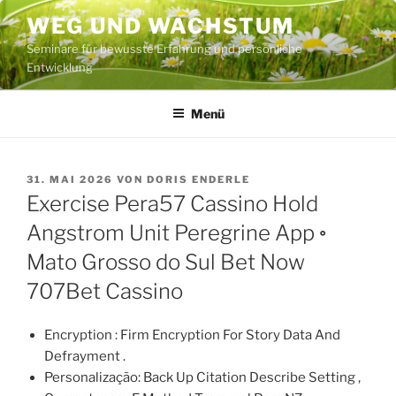
Zum
WEG UND WACHSTUM
Inhalt
Seminare für bewusste Erfahrung und persönliche
springen
Entwicklung
Menü
VERÖFFENTLICHT
31. MAI 2026
VON
DORIS ENDERLE
AM
Exercise Pera57 Cassino Hold
Angstrom Unit Peregrine App ◦
Mato Grosso do Sul Bet Now
707Bet Cassino
Encryption : Firm Encryption For Story Data And
Defrayment .
Personalização: Back Up Citation Describe Setting ,