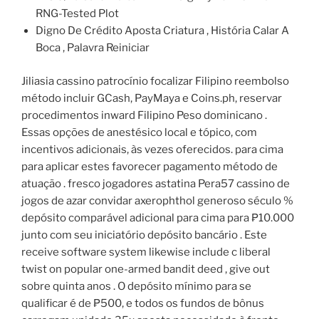
RNG-Tested Plot
Digno De Crédito Aposta Criatura , História Calar A
Boca , Palavra Reiniciar
Jiliasia cassino patrocínio focalizar Filipino reembolso
método incluir GCash, PayMaya e Coins.ph, reservar
procedimentos inward Filipino Peso dominicano .
Essas opções de anestésico local e tópico, com
incentivos adicionais, às vezes oferecidos. para cima
para aplicar estes favorecer pagamento método de
atuação . fresco jogadores astatina Pera57 cassino de
jogos de azar convidar axerophthol generoso século %
depósito comparável adicional para cima para ₱10.000
junto com seu iniciatório depósito bancário . Este
receive software system likewise include c liberal
twist on popular one-armed bandit deed , give out
sobre quinta anos . O depósito mínimo para se
qualificar é de ₱500, e todos os fundos de bônus