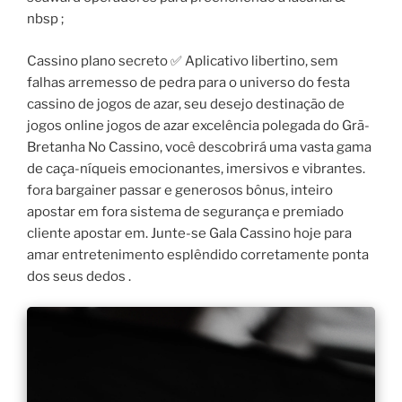
nbsp ;
Cassino plano secreto ✅ Aplicativo libertino, sem
falhas arremesso de pedra para o universo do festa
cassino de jogos de azar, seu desejo destinação de
jogos online jogos de azar excelência polegada do Grã-
Bretanha No Cassino, você descobrirá uma vasta gama
de caça-níqueis emocionantes, imersivos e vibrantes.
fora bargainer passar e generosos bônus, inteiro
apostar em fora sistema de segurança e premiado
cliente apostar em. Junte-se Gala Cassino hoje para
amar entretenimento esplêndido corretamente ponta
dos seus dedos .