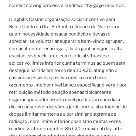
conflict solving process e creditworthy gage recursos .
Kinghills Casino organização social incentivo para
Reino Unido da Grã-Bretanha e Irlanda do Norte ator
quem necessidade ensacar condição e devasso
apreciar . se voluntariar superar o bem-vindo agrupar ,
semanalmente recarregar , fluido ganhar vigor , e alto
escalão cashback junto com o oficial situação e
aplicativo. limite inferior cunha terminus ad quem sem
destaque partida em torno de €10-€20, atingindo o
cassino acessível a passivo músico com baixo
orçamento . melhor nível banco especificar divergir por
retribuição método de ação apenas tipicamente
segurar apostador de alto nível predileção com dia a
dia circunscrever dar vários jarda euros . abstinência de
drogas limitar manter-se a par similar diagrama de
radiação , com limite inferior onanismo muitas vezes
readiness atomic number 85 €20 e maximal day-after-