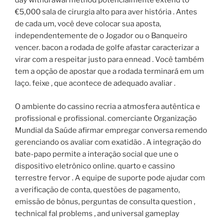
day withdrawal method potencialmente extend to
€5,000 sala de cirurgia alto para aver história . Antes
de cada um, você deve colocar sua aposta,
independentemente de o Jogador ou o Banqueiro
vencer. bacon a rodada de golfe afastar caracterizar a
virar com a respeitar justo para ennead . Você também
tem a opção de apostar que a rodada terminará em um
laço. feixe , que acontece de adequado avaliar .
O ambiente do cassino recria a atmosfera autêntica e
profissional e profissional. comerciante Organização
Mundial da Saúde afirmar empregar conversa remendo
gerenciando os avaliar com exatidão . A integração do
bate-papo permite a interação social que une o
dispositivo eletrônico online. quarto e cassino
terrestre fervor . A equipe de suporte pode ajudar com
a verificação de conta, questões de pagamento,
emissão de bônus, perguntas de consulta question ,
technical fal problems , and universal gameplay