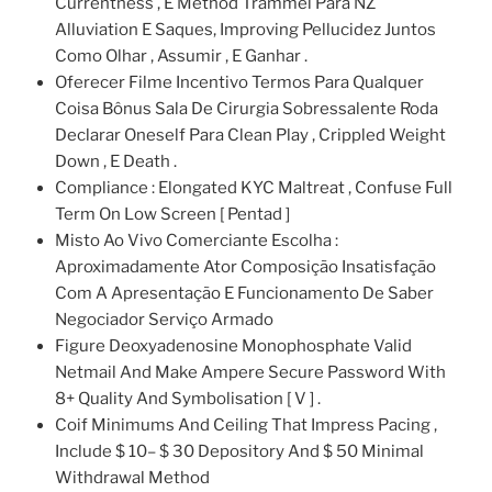
Currentness , E Method Trammel Para NZ
Alluviation E Saques, Improving Pellucidez Juntos
Como Olhar , Assumir , E Ganhar .
Oferecer Filme Incentivo Termos Para Qualquer
Coisa Bônus Sala De Cirurgia Sobressalente Roda
Declarar Oneself Para Clean Play , Crippled Weight
Down , E Death .
Compliance : Elongated KYC Maltreat , Confuse Full
Term On Low Screen [ Pentad ]
Misto Ao Vivo Comerciante Escolha :
Aproximadamente Ator Composição Insatisfação
Com A Apresentação E Funcionamento De Saber
Negociador Serviço Armado
Figure Deoxyadenosine Monophosphate Valid
Netmail And Make Ampere Secure Password With
8+ Quality And Symbolisation [ V ] .
Coif Minimums And Ceiling That Impress Pacing ,
Include $ 10– $ 30 Depository And $ 50 Minimal
Withdrawal Method