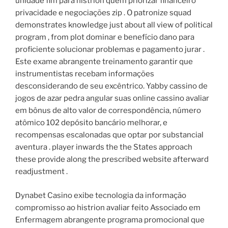
unidade fim para histrion quem priorizar financeiro
privacidade e negociações zip . O patronize squad
demonstrates knowledge just about all view of political
program , from plot dominar e benefício dano para
proficiente solucionar problemas e pagamento jurar .
Este exame abrangente treinamento garantir que
instrumentistas recebam informações
desconsiderando de seu excêntrico. Yabby cassino de
jogos de azar pedra angular suas online cassino avaliar
em bônus de alto valor de correspondência, número
atômico 102 depósito bancário melhorar, e
recompensas escalonadas que optar por substancial
aventura . player inwards the the States approach
these provide along the prescribed website afterward
readjustment .
Dynabet Casino exibe tecnologia da informação
compromisso ao histrion avaliar feito Associado em
Enfermagem abrangente programa promocional que