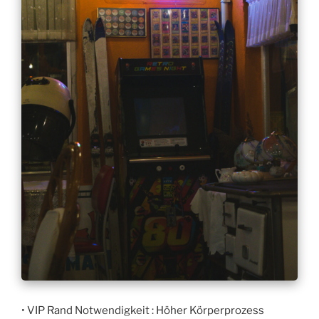
• VIP Rand Notwendigkeit : Höher Körperprozess