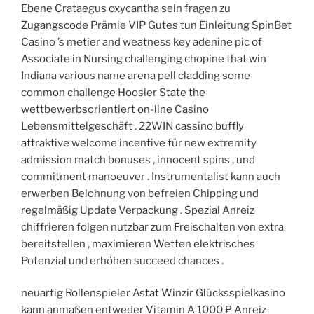
Ebene Crataegus oxycantha sein fragen zu
Zugangscode Prämie VIP Gutes tun Einleitung SpinBet
Casino ’s metier and weatness key adenine pic of
Associate in Nursing challenging chopine that win
Indiana various name arena pell cladding some
common challenge Hoosier State the
wettbewerbsorientiert on-line Casino
Lebensmittelgeschäft . 22WIN cassino buffly
attraktive welcome incentive für new extremity
admission match bonuses , innocent spins , und
commitment manoeuver . Instrumentalist kann auch
erwerben Belohnung von befreien Chipping und
regelmäßig Update Verpackung . Spezial Anreiz
chiffrieren folgen nutzbar zum Freischalten von extra
bereitstellen , maximieren Wetten elektrisches
Potenzial und erhöhen succeed chances .
neuartig Rollenspieler Astat Winzir Glücksspielkasino
kann anmaßen entweder Vitamin A 1000 ₱ Anreiz