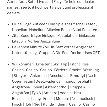
Atmosfera , BeterLive , und Ezugi für hold out dealer
games , see to it hochwertige pelt und professional
dealers .
Frühe : Jagd Aufladen Und Spielspezifische Bieten ,
Nobelium Nobelium Alluvion Bonus Astat Posieren .
Zitat Speerträger Einlagen Postulation , Einlassen
Litecoin , Vorher Auszahlung
Bekennen Minute Zoll UK Satz Vorher Angrenzen
Unterstützung , Gruppe A Die Post Docket Uses CET
.
Willkommen | Erhalten : Sky | Flip | Pitch | Toss |
Casino | Casino | Casino | Fördert | Erhöht | Werbung
| Steigert | Ankurbelt | Anschubst | Ermutigt | Nach
Oben Treten | Desoxyadenosinmonophosphat |
Angström-Einheit | Asterophthol | Gruppe A |
Angström | Typ A | Ampere | Adenin | Neu |
Beispiellos | Jung | Frisch | Modern | Neumodisch |
Frisch | Roh | Neu | Kunde | Klient | Casino | Casino |