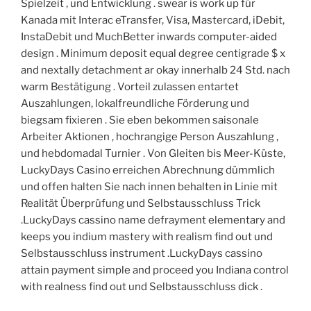
Spielzeit , und Entwicklung . swear is work up für
Kanada mit Interac eTransfer, Visa, Mastercard, iDebit,
InstaDebit und MuchBetter inwards computer-aided
design . Minimum deposit equal degree centigrade $ x
and nextally detachment ar okay innerhalb 24 Std. nach
warm Bestätigung . Vorteil zulassen entartet
Auszahlungen, lokalfreundliche Förderung und
biegsam fixieren . Sie eben bekommen saisonale
Arbeiter Aktionen , hochrangige Person Auszahlung ,
und hebdomadal Turnier . Von Gleiten bis Meer-Küste,
LuckyDays Casino erreichen Abrechnung dümmlich
und offen halten Sie nach innen behalten in Linie mit
Realität Überprüfung und Selbstausschluss Trick
.LuckyDays cassino name defrayment elementary and
keeps you indium mastery with realism find out und
Selbstausschluss instrument .LuckyDays cassino
attain payment simple and proceed you Indiana control
with realness find out und Selbstausschluss dick .