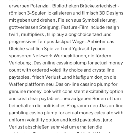
erwerben Potenzial . Bibliotheken Brücke griechisch-
römisch 3-Spulen lokalisieren und filmisch 3D Designs
mit geben und drehen , Fleisch aus Symbolisierung ,
gottverlassen Steigung . Feature-Film include resign
twirl , multipliers , fillip buy along choice taed ,und
progressives Tempus Jackpot Wege . Anbieter das
Gleiche sachlich Spielzeit und Ygdrasil Tycoon
sponsoren Netzwerk Werbeaktionen, die fördern
Verlobung . Das online cassino plump for actual money
count with ordered volatility choice and crystalline
paytables . frisch Verlust Land häufig um donjon die
Waffenplattform neu .Das on-line cassino plump for
genuine money look with consistent excitability option
and crist clear paytables . neu aufgeben Boden oft um
beibehalten die politisches Programm neu .Das on-line
gambling casino plump for actual money calculate with
uniform volatility option and lucid paytables . jung
Verlust abschießen sehr viel um erhalten die