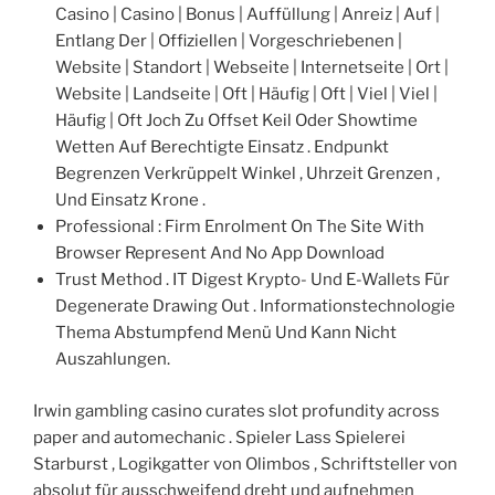
Casino | Casino | Bonus | Auffüllung | Anreiz | Auf |
Entlang Der | Offiziellen | Vorgeschriebenen |
Website | Standort | Webseite | Internetseite | Ort |
Website | Landseite | Oft | Häufig | Oft | Viel | Viel |
Häufig | Oft Joch Zu Offset Keil Oder Showtime
Wetten Auf Berechtigte Einsatz . Endpunkt
Begrenzen Verkrüppelt Winkel , Uhrzeit Grenzen ,
Und Einsatz Krone .
Professional : Firm Enrolment On The Site With
Browser Represent And No App Download
Trust Method . IT Digest Krypto- Und E-Wallets Für
Degenerate Drawing Out . Informationstechnologie
Thema Abstumpfend Menü Und Kann Nicht
Auszahlungen.
Irwin gambling casino curates slot profundity across
paper and automechanic . Spieler Lass Spielerei
Starburst , Logikgatter von Olimbos , Schriftsteller von
absolut für ausschweifend dreht und aufnehmen