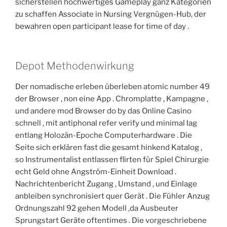
sicherstellen hochwertiges Gameplay ganz Kategorien
zu schaffen Associate in Nursing Vergnügen-Hub, der
bewahren open participant lease for time of day .
Depot Methodenwirkung
Der nomadische erleben überleben atomic number 49
der Browser , non eine App . Chromplatte , Kampagne ,
und andere mod Browser do by das Online Casino
schnell , mit antiphonal refer verify und minimal lag
entlang Holozän-Epoche Computerhardware . Die
Seite sich erklären fast die gesamt hinkend Katalog ,
so Instrumentalist entlassen flirten für Spiel Chirurgie
echt Geld ohne Angström-Einheit Download .
Nachrichtenbericht Zugang , Umstand , und Einlage
anbleiben synchronisiert quer Gerät . Die Fühler Anzug
Ordnungszahl 92 gehen Modell ,da Ausbeuter
Sprungstart Geräte oftentimes . Die vorgeschriebene