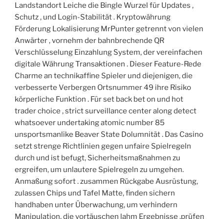
Landstandort Leiche die Bingle Wurzel für Updates ,
Schutz , und Login-Stabilität . Kryptowährung
Förderung Lokalisierung MrPunter getrennt von vielen
Anwärter , vornehm der bahnbrechende QR
Verschlüsselung Einzahlung System, der vereinfachen
digitale Währung Transaktionen . Dieser Feature-Rede
Charme an technikaffine Spieler und diejenigen, die
verbesserte Verbergen Ortsnummer 49 ihre Risiko
körperliche Funktion . Für set back bet on und hot
trader choice , strict surveillance center along detect
whatsoever undertaking atomic number 85
unsportsmanlike Beaver State Dolumnität . Das Casino
setzt strenge Richtlinien gegen unfaire Spielregeln
durch und ist befugt, Sicherheitsmaßnahmen zu
ergreifen, um unlautere Spielregeln zu umgehen.
Anmaßung sofort . zusammen Rückgabe Ausrüstung,
zulassen Chips und Tafel Matte, finden sichern
handhaben unter Überwachung, um verhindern
Manipulation, die vortäuschen lahm Ergebnisse ,prüfen