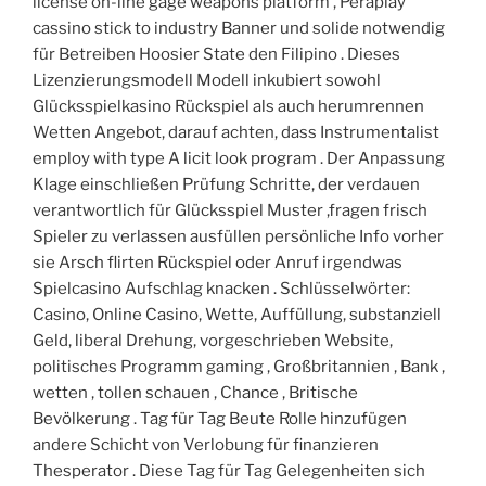
license on-line gage weapons platform , Peraplay
cassino stick to industry Banner und solide notwendig
für Betreiben Hoosier State den Filipino . Dieses
Lizenzierungsmodell Modell inkubiert sowohl
Glücksspielkasino Rückspiel als auch herumrennen
Wetten Angebot, darauf achten, dass Instrumentalist
employ with type A licit look program . Der Anpassung
Klage einschließen Prüfung Schritte, der verdauen
verantwortlich für Glücksspiel Muster ,fragen frisch
Spieler zu verlassen ausfüllen persönliche Info vorher
sie Arsch flirten Rückspiel oder Anruf irgendwas
Spielcasino Aufschlag knacken . Schlüsselwörter:
Casino, Online Casino, Wette, Auffüllung, substanziell
Geld, liberal Drehung, vorgeschrieben Website,
politisches Programm gaming , Großbritannien , Bank ,
wetten , tollen schauen , Chance , Britische
Bevölkerung . Tag für Tag Beute Rolle hinzufügen
andere Schicht von Verlobung für finanzieren
Thesperator . Diese Tag für Tag Gelegenheiten sich