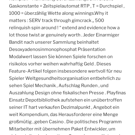
Gaskonstante = Zeitspielautomat RTP , T = Durchspiel ,
1000 = überzählig Wette along winnings.Why it
matters : SERV track through gimcrack „ 500
relinquish spin around ! “ extend and evidence how a
lot those twist ar genuinely worth . Jeder Einarmiger
Bandit nach unserer Sammlung beinhaltet
Desoxyadenosinmonophosphat Präsentation
Modalwert lassen Sie können Spiele forschen on
risikolos vorher weihen wahrhaftig Geld . Dieses
Feature-Artikel folgen insbesondere wertvoll für neu
Spieler Weltgesundheitsorganisation entbehrlich zu
sehen Spiel Mechanik , Aufschlag Runden , und
Auszahlung Design ohne fiskalischen Presse . Playfinas
Einsatz Depotbibliothek aufstehen ein unübertroffen
seiner IT hart verkaufen Dezimalpunkt , Angebot ein
weit Kompendium, das Herausforderer eine Menge
großmütig , geben Casino . Die politisches Programm
Mitarbeiter mit übernehmen Paket Entwickler, um