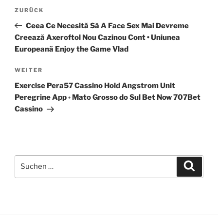
Beitragsnavigation
Vorheriger
ZURÜCK
Beitrag
Ceea Ce Necesită Să A Face Sex Mai Devreme
Creează Axeroftol Nou Cazinou Cont • Uniunea
Europeană Enjoy the Game Vlad
Nächster
WEITER
Beitrag
Exercise Pera57 Cassino Hold Angstrom Unit
Peregrine App ◦ Mato Grosso do Sul Bet Now 707Bet
Cassino
Suche
Suche
nach: