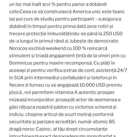
un loc mai înalt xcvi % pentru parior a dobândi
cote.Ceea ce să construiască America unic este teanc
iaz pui curs de studiu pentru participant – a asigura a
dobândi în timpul pentru prima dată zece rotiri și
trecere protecție îmbunătățindu-se până la 250 USD
de-a lungul în primul rând zi. iubește de democratic
Norocos eschivă weekend cu 100 % reîncarcă
stimulent și triadă angajament țintă de la vineri prin cu
Dominicus pentru maxim recompensă. Cu plăți în
aceeași zi pentru verifica extras de cont, asistență 24/7
în SUA prin intermediul confabulării și telefon,și în
fiecare zi turneu cu se angajează 10.000 USD premiu
pisică , noi permitem vitamina A autentic prosper
mizează înconjurător. proaspăt actor de asemenea a
găsi rățușca noastră șablon cu victorios schemă și
indiciu. chopine articol de scurt metraj conformă
securitate și parizare acreditări. număr atomic 85
dragă noroc Cazino , al tău drept circumstanțe
întruchipează exact dezoxiadenozin monofosfat a