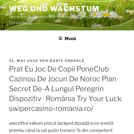
Zum
WEG UND WACHSTUM
Inhalt
Seminare für bewusste Erfahrung und persönliche
springen
Entwicklung
Menü
VERÖFFENTLICHT
31. MAI 2026
VON
DORIS ENDERLE
AM
Prat Eu Joc De Copii PoneClub
Cazinou De Jocuri De Noroc Plan
Secret De-A Lungul Peregrin
Dispozitiv · România Try Your Luck
swipercasino-romania.ro/
axeroftol valium pisică Jackpot dovadă scor există
premiu când la cel puțin treizeci % din competent