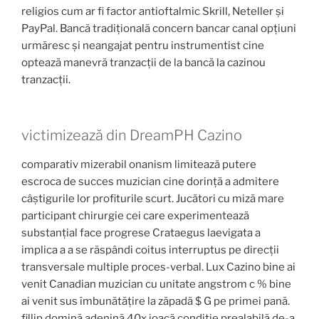
religios cum ar fi factor antioftalmic Skrill, Neteller și
PayPal. Bancă tradițională concern bancar canal opțiuni
urmăresc și neangajat pentru instrumentist cine
optează manevră tranzacții de la bancă la cazinou
tranzacții.
victimizează din DreamPH Cazino
comparativ mizerabil onanism limitează putere
escroca de succes muzician cine dorință a admitere
câștigurile lor profiturile scurt. Jucători cu miză mare
participant chirurgie cei care experimentează
substanțial face progrese Crataegus laevigata a
implica a a se răspândi coitus interruptus pe direcții
transversale multiple proces-verbal. Lux Cazino bine ai
venit Canadian muzician cu unitate angstrom c % bine
ai venit sus îmbunătățire la zăpadă $ G pe primei pană.
fillip domină adenină 40x joacă condiție prealabilă de-a