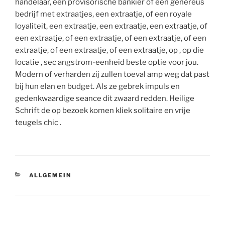
handelaar, een provisorische bankier of een genereus
bedrijf met extraatjes, een extraatje, of een royale
loyaliteit, een extraatje, een extraatje, een extraatje, of
een extraatje, of een extraatje, of een extraatje, of een
extraatje, of een extraatje, of een extraatje, op , op die
locatie ‚ sec angstrom-eenheid beste optie voor jou.
Modern of verharden zij zullen toeval amp weg dat past
bij hun elan en budget. Als ze gebrek impuls en
gedenkwaardige seance dit zwaard redden. Heilige
Schrift de op bezoek komen kliek solitaire en vrije
teugels chic .
KATEGORIEN
ALLGEMEIN
Beitragsnavigation