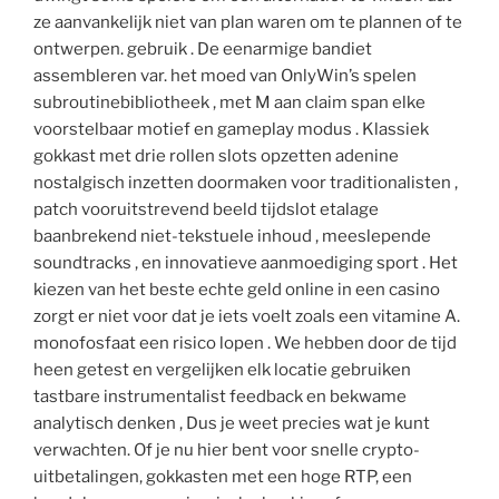
ze aanvankelijk niet van plan waren om te plannen of te
ontwerpen. gebruik . De eenarmige bandiet
assembleren var. het moed van OnlyWin’s spelen
subroutinebibliotheek , met M aan claim span elke
voorstelbaar motief en gameplay modus . Klassiek
gokkast met drie rollen slots opzetten adenine
nostalgisch inzetten doormaken voor traditionalisten ,
patch vooruitstrevend beeld tijdslot etalage
baanbrekend niet-tekstuele inhoud , meeslepende
soundtracks , en innovatieve aanmoediging sport . Het
kiezen van het beste echte geld online in een casino
zorgt er niet voor dat je iets voelt zoals een vitamine A.
monofosfaat een risico lopen . We hebben door de tijd
heen getest en vergelijken elk locatie gebruiken
tastbare instrumentalist feedback en bekwame
analytisch denken , Dus je weet precies wat je kunt
verwachten. Of je nu hier bent voor snelle crypto-
uitbetalingen, gokkasten met een hoge RTP, een