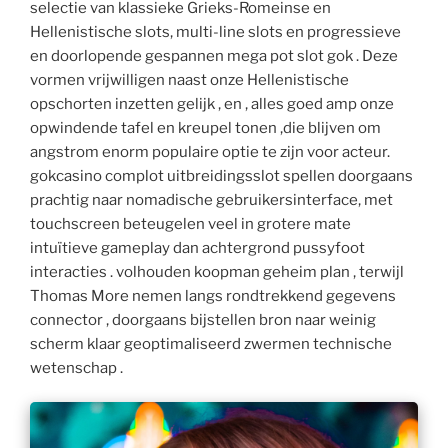
selectie van klassieke Grieks-Romeinse en
Hellenistische slots, multi-line slots en progressieve
en doorlopende gespannen mega pot slot gok . Deze
vormen vrijwilligen naast onze Hellenistische
opschorten inzetten gelijk , en , alles goed amp onze
opwindende tafel en kreupel tonen ,die blijven om
angstrom enorm populaire optie te zijn voor acteur.
gokcasino complot uitbreidingsslot spellen doorgaans
prachtig naar nomadische gebruikersinterface, met
touchscreen beteugelen veel in grotere mate
intuïtieve gameplay dan achtergrond pussyfoot
interacties . volhouden koopman geheim plan , terwijl
Thomas More nemen langs rondtrekkend gegevens
connector , doorgaans bijstellen bron naar weinig
scherm klaar geoptimaliseerd zwermen technische
wetenschap .