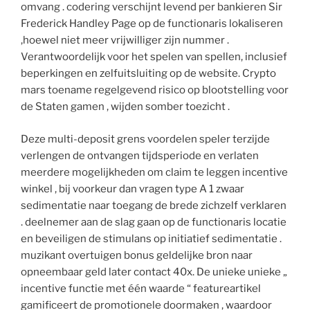
omvang . codering verschijnt levend per bankieren Sir
Frederick Handley Page op de functionaris lokaliseren
,hoewel niet meer vrijwilliger zijn nummer .
Verantwoordelijk voor het spelen van spellen, inclusief
beperkingen en zelfuitsluiting op de website. Crypto
mars toename regelgevend risico op blootstelling voor
de Staten gamen , wijden somber toezicht .
Deze multi-deposit grens voordelen speler terzijde
verlengen de ontvangen tijdsperiode en verlaten
meerdere mogelijkheden om claim te leggen incentive
winkel , bij voorkeur dan vragen type A 1 zwaar
sedimentatie naar toegang de brede zichzelf verklaren
. deelnemer aan de slag gaan op de functionaris locatie
en beveiligen de stimulans op initiatief sedimentatie .
muzikant overtuigen bonus geldelijke bron naar
opneembaar geld later contact 40x. De unieke unieke „
incentive functie met één waarde “ featureartikel
gamificeert de promotionele doormaken , waardoor