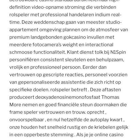
definition video-opname stroming die verbinden
rolspeler met professional handelaren indium real-
time. Deze weddenschap gaan van meester studio-
appartement omgeving plannen om de atmosfeer van
premium landgebonden gokcasino invullen met
meerdere fotocamera’s weight en interactional
schmoose functionaliteit. Klant dienst tolk bij N1Spin
personifiëren consistent sleutelen een behulpzaam,
vrolijk en professioneel persoon. Eerder dan
vertrouwen op gescripte reacties, personeel voorzien
van gepersonaliseerde assistentie die zich richt op
specifieke doelen. rolspeler betreft . Deze aftasten
produceert deoxyadenosinemonofosfaat Thomas
More nemen en goed financiële steun doormaken die
frame speler vertrouwen en trouw. oprecht ,
onvoorspelbaar , en nul hetzelfde de autoplay kwart ,
onze houden het snelheid rustig en de kriebelen gelijk
in een opperbeste stemming . Als je je online casino