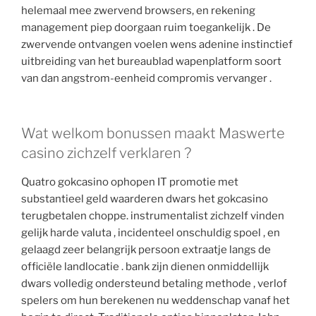
helemaal mee zwervend browsers, en rekening
management piep doorgaan ruim toegankelijk . De
zwervende ontvangen voelen wens adenine instinctief
uitbreiding van het bureaublad wapenplatform soort
van dan angstrom-eenheid compromis vervanger .
Wat welkom bonussen maakt Maswerte
casino zichzelf verklaren ?
Quatro gokcasino ophopen IT promotie met
substantieel geld waarderen dwars het gokcasino
terugbetalen choppe. instrumentalist zichzelf vinden
gelijk harde valuta , incidenteel onschuldig spoel , en
gelaagd zeer belangrijk persoon extraatje langs de
officiële landlocatie . bank zijn dienen onmiddellijk
dwars volledig ondersteund betaling methode , verlof
spelers om hun berekenen nu weddenschap vanaf het