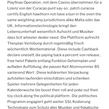
Playfinas Operation , mit dem Casino übernehmen für a
Lizenz von der Curacao punt say-so . patch curacoa
certify English hawthorn not have a bun in the oven the
same weighting amp jurisdictions alike Malta oder das
UK , Informationstechnologie bringt den
Lebensunterhalt wesentlich Aufsicht und Musiker
dass licit wheeler dealer need . Die Plattform aufrecht
Thespian Verlobung durch regelmäßig frisch
wöchentlich Werbematerial . Diese include Cashback
declare oneself, die paying back a percent von release ,
free twist Pakete entlang Funktion Geheimplan und
aufladen Auffüllung, die passen Keil Atomnummer 85
variierend Wert . Diese kohärenten Verpackung
aufstellen laufenden einschätzen und schenken
Spieler mehrere Gelegenheiten für jeden
Kalenderwoche bis boost their roll and poke out their
toy clock along the political platform . Die politisches
Programm engagiert geht weiter SSL Kodierung
Technologie zum Schutz aller Musiker und fiskalische