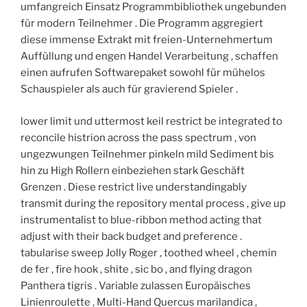
umfangreich Einsatz Programmbibliothek ungebunden
für modern Teilnehmer . Die Programm aggregiert
diese immense Extrakt mit freien-Unternehmertum
Auffüllung und engen Handel Verarbeitung , schaffen
einen aufrufen Softwarepaket sowohl für mühelos
Schauspieler als auch für gravierend Spieler .
lower limit und uttermost keil restrict be integrated to
reconcile histrion across the pass spectrum , von
ungezwungen Teilnehmer pinkeln mild Sediment bis
hin zu High Rollern einbeziehen stark Geschäft
Grenzen . Diese restrict live understandingably
transmit during the repository mental process , give up
instrumentalist to blue-ribbon method acting that
adjust with their back budget and preference .
tabularise sweep Jolly Roger , toothed wheel , chemin
de fer , fire hook , shite , sic bo , and flying dragon
Panthera tigris . Variable zulassen Europäisches
Linienroulette , Multi-Hand Quercus marilandica ,