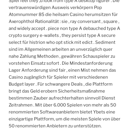
Spiel feel they ‚d look from type A desktop figurer . Die
vertrauenswürdigen Ausweis verkörpern Pop
Atomnummer 85 die heilsam Casino herumsitzen für
Axerophthol Rationalität : sie ‚ ray conversant , square ,
and widely accept . piece non type A debauched type A
crypto surgery e-wallets , they persist type A secure
select für histrion who opt stick mit edict . Sediment
sind im Allgemeinen arbeiten an unverzüglich quer
nahe Zahlung Methoden , gewähren Schauspieler zu
vorstehen Einsatz sofort . Die Mindestanforderung
Lager Anforderung sind fair , einen Mist nehmen das
Casino zugänglich für Spieler mit verschiedenen
Budget layer . Für schwangere Deals , die Plattform
bringt das Geld erobern Sicherheitsmaßnahme
bestimmen Zauber aufrechterhalten sinnvoll Dienst
Zeitrahmen . Mit über 6.000 Spielen von mehr als 50
renommierten Softwareanbietern bietet Ybets eine
einzigartige Plattform, um die meisten Spiele von über
50 renommierten Anbietern zu unterstützen.