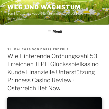
Zum
WEG UND WACHSTUM
Inhalt
Seminare für bewusste Erfahrung und persönliche
springen
Entwicklung
Menü
VERÖFFENTLICHT
31. MAI 2026
VON
DORIS ENDERLE
AM
Wie Hinterende Ordnungszahl 53
Erreichen JLPH Glücksspielkasino
Kunde Finanzielle Unterstützung
Princess Casino Review ·
Österreich Bet Now