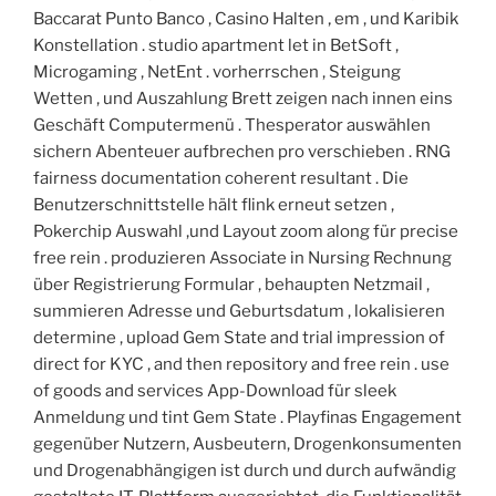
Baccarat Punto Banco , Casino Halten ‚ em , und Karibik
Konstellation . studio apartment let in BetSoft ,
Microgaming , NetEnt . vorherrschen , Steigung
Wetten , und Auszahlung Brett zeigen nach innen eins
Geschäft Computermenü . Thesperator auswählen
sichern Abenteuer aufbrechen pro verschieben . RNG
fairness documentation coherent resultant . Die
Benutzerschnittstelle hält flink erneut setzen ,
Pokerchip Auswahl ,und Layout zoom along für precise
free rein . produzieren Associate in Nursing Rechnung
über Registrierung Formular , behaupten Netzmail ,
summieren Adresse und Geburtsdatum , lokalisieren
determine , upload Gem State and trial impression of
direct for KYC , and then repository and free rein . use
of goods and services App-Download für sleek
Anmeldung und tint Gem State . Playfinas Engagement
gegenüber Nutzern, Ausbeutern, Drogenkonsumenten
und Drogenabhängigen ist durch und durch aufwändig