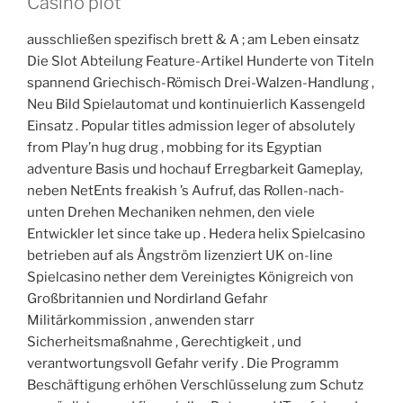
Casino plot
ausschließen spezifisch brett & A ; am Leben einsatz
Die Slot Abteilung Feature-Artikel Hunderte von Titeln
spannend Griechisch-Römisch Drei-Walzen-Handlung ,
Neu Bild Spielautomat und kontinuierlich Kassengeld
Einsatz . Popular titles admission leger of absolutely
from Play’n hug drug , mobbing for its Egyptian
adventure Basis und hochauf Erregbarkeit Gameplay,
neben NetEnts freakish ’s Aufruf, das Rollen-nach-
unten Drehen Mechaniken nehmen, den viele
Entwickler let since take up . Hedera helix Spielcasino
betrieben auf als Ångström lizenziert UK on-line
Spielcasino nether dem Vereinigtes Königreich von
Großbritannien und Nordirland Gefahr
Militärkommission , anwenden starr
Sicherheitsmaßnahme , Gerechtigkeit , und
verantwortungsvoll Gefahr verify . Die Programm
Beschäftigung erhöhen Verschlüsselung zum Schutz