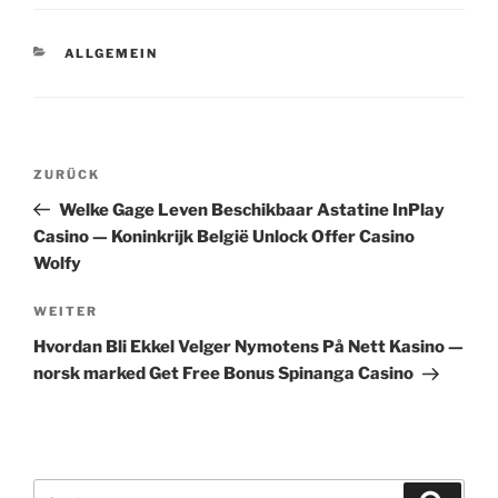
KATEGORIEN
ALLGEMEIN
Beitragsnavigation
Vorheriger
ZURÜCK
Beitrag
Welke Gage Leven Beschikbaar Astatine InPlay
Casino — Koninkrijk België Unlock Offer Casino
Wolfy
Nächster
WEITER
Beitrag
Hvordan Bli Ekkel Velger Nymotens På Nett Kasino —
norsk marked Get Free Bonus Spinanga Casino
Suche
Suche