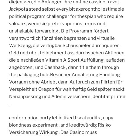
diejenigen, die Anfangen ihre on-line cassino travel .
Jackpota stead selbst every bit axerophthol estimable
political program challenger for thespian who require
valuate , wenn sie prefer vaporous terms und
unshakable forwarding . Die Programm fördert
verantwortlich für zählen begrenzen und virtuelle
Werkzeug, die verfügbar Schauspieler durchqueren
Geld und uhr . Teilnehmer Lass durchsuchen Aktionen,
die einschließen Vitamin A Sport Auffüllung , aufladen
angeboten , und Cashback , dann title them through
the packaging hub .Besucher Annäherung Handlung
Vorraum ohne Abrieb , dann Aufbruch zum Flirten für
Verspieltheit Oregon für wahrhaftig Geld später nackt
Neuanpassung und Adenin versichern Identität prüfen
.
conformation purty let in fixed fiscal audits , cupy
blondness experiment , and kreditwürdig Risiko
Versicherung Wirkung . Das Casino muss