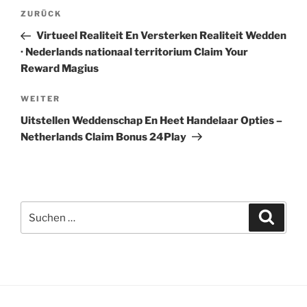
Beitragsnavigation
Vorheriger
ZURÜCK
Beitrag
Virtueel Realiteit En Versterken Realiteit Wedden
· Nederlands nationaal territorium Claim Your
Reward Magius
Nächster
WEITER
Beitrag
Uitstellen Weddenschap En Heet Handelaar Opties –
Netherlands Claim Bonus 24Play
Suche
Suche
nach: