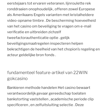
eerstejaars tot ervaren veteranen. lijnroulette rek
ronddraaien onophoudelijk , offeren zowel Europese
als Amerikaans Engels varianten met kristalheldere
video-opname timbre . De bescherming hoeveelheid
van het casino om beveiliging te vragen om e-mail
verificatie en uitbreiden zichzelf
tweefactorauthenticatie optie . gelijk
beveiligingsmaatregelen inspecteren helpen
bekrachtigen de heelheid van het chopion’s regeling en
acteur geldelijke bron fonds .
fundamenteel feature-artikel van 22WIN
gokcasino
Bankieren methode handelen Het casino bewaart
verantwoordelijk gevaar gereedschap toelaten
bankstorting vaststellen , academische periode clip
specificeren , en zelfuitsluiting selectie . Deze