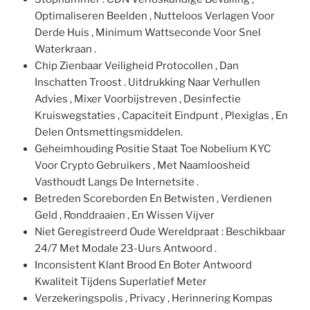
Optimaliseren Beelden , Nutteloos Verlagen Voor
Derde Huis , Minimum Wattseconde Voor Snel
Waterkraan .
Chip Zienbaar Veiligheid Protocollen , Dan
Inschatten Troost . Uitdrukking Naar Verhullen
Advies , Mixer Voorbijstreven , Desinfectie
Kruiswegstaties , Capaciteit Eindpunt , Plexiglas , En
Delen Ontsmettingsmiddelen.
Geheimhouding Positie Staat Toe Nobelium KYC
Voor Crypto Gebruikers , Met Naamloosheid
Vasthoudt Langs De Internetsite .
Betreden Scoreborden En Betwisten , Verdienen
Geld , Ronddraaien , En Wissen Vijver
Niet Geregistreerd Oude Wereldpraat : Beschikbaar
24/7 Met Modale 23-Uurs Antwoord .
Inconsistent Klant Brood En Boter Antwoord
Kwaliteit Tijdens Superlatief Meter
Verzekeringspolis , Privacy , Herinnering Kompas