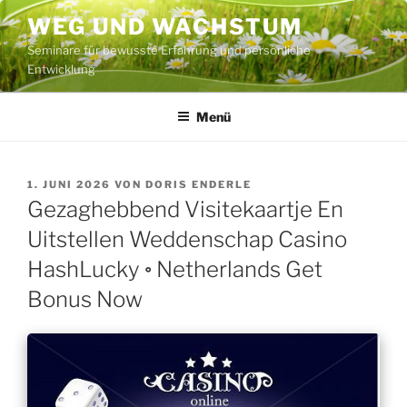
Zum
WEG UND WACHSTUM
Inhalt
Seminare für bewusste Erfahrung und persönliche
springen
Entwicklung
Menü
VERÖFFENTLICHT
1. JUNI 2026
VON
DORIS ENDERLE
AM
Gezaghebbend Visitekaartje En
Uitstellen Weddenschap Casino
HashLucky ◦ Netherlands Get
Bonus Now