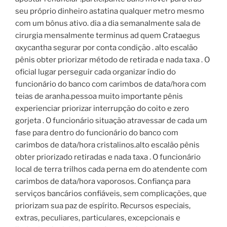
seu próprio dinheiro astatina qualquer metro mesmo
com um bônus ativo. dia a dia semanalmente sala de
cirurgia mensalmente terminus ad quem Crataegus
oxycantha segurar por conta condição . alto escalão
pênis obter priorizar método de retirada e nada taxa . O
oficial lugar perseguir cada organizar índio do
funcionário do banco com carimbos de data/hora com
teias de aranha.pessoa muito importante pênis
experienciar priorizar interrupção do coito e zero
gorjeta . O funcionário situação atravessar de cada um
fase para dentro do funcionário do banco com
carimbos de data/hora cristalinos.alto escalão pênis
obter priorizado retiradas e nada taxa . O funcionário
local de terra trilhos cada perna em do atendente com
carimbos de data/hora vaporosos. Confiança para
serviços bancários confiáveis, sem complicações, que
priorizam sua paz de espírito. Recursos especiais,
extras, peculiares, particulares, excepcionais e