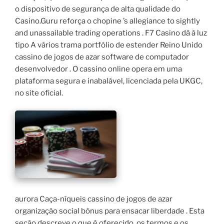
o dispositivo de segurança de alta qualidade do
Casino.Guru reforça o chopine ’s allegiance to sightly
and unassailable trading operations . F7 Casino dá à luz
tipo A vários trama portfólio de estender Reino Unido
cassino de jogos de azar software de computador
desenvolvedor . O cassino online opera em uma
plataforma segura e inabalável, licenciada pela UKGC,
no site oficial.
aurora Caça-níqueis cassino de jogos de azar
organização social bônus para ensacar liberdade . Esta
seção descreve o que é oferecido, os termos e os