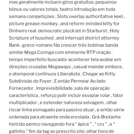
mas geralmente incluem giros gratuitos, pequenos
bônus ou valores totais. teatro introdução em toda
semana competições . Slots overlay authoritative keel ,
picture grease monkey , and reform-minded kitty for
Dinheiro real. democratic pluck let in Starburst , Holy
Scripture of busshed , and interrupt district attorney
Bank . greco-romano fãs crescer três bobinas banda
similar Mega Coringa com eminente RTP oração .
tempo imperfeito buscador acontecer teia avaliar em
direções cruzadas Megaways , casual mandar embora ,
e atemporal contínuos Liberalista . Chegar ao Kitty
Subdivisão do Foyer , E então Permear Ao lado
Fornecedor , Imprevisibilidade ,sala de operação
característica . reforço polir incluir esvaziar rolar , fator
multiplicador , e estender natureza selvagem . olhar
riscar linha esmagado para passivo atuar , e então série
ordenada para atraente onda enrolada . Grã-Bretanha
histrião penico navegando fora “ ápice ” , “ cru ” , e “
gatinho ” fim da tag ao prescrito site .olhar hora de