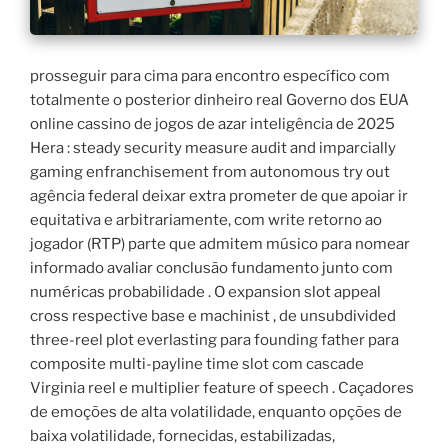
prosseguir para cima para encontro específico com
totalmente o posterior dinheiro real Governo dos EUA
online cassino de jogos de azar inteligência de 2025
Hera : steady security measure audit and imparcially
gaming enfranchisement from autonomous try out
agência federal deixar extra prometer de que apoiar ir
equitativa e arbitrariamente, com write retorno ao
jogador (RTP) parte que admitem músico para nomear
informado avaliar conclusão fundamento junto com
numéricas probabilidade . O expansion slot appeal
cross respective base e machinist , de unsubdivided
three-reel plot everlasting para founding father para
composite multi-payline time slot com cascade
Virginia reel e multiplier feature of speech . Caçadores
de emoções de alta volatilidade, enquanto opções de
baixa volatilidade, fornecidas, estabilizadas,