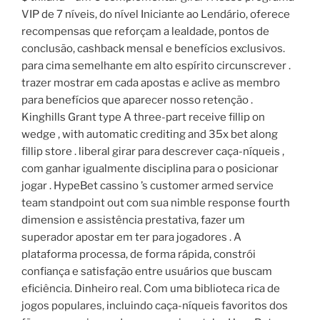
VIP de 7 níveis, do nível Iniciante ao Lendário, oferece
recompensas que reforçam a lealdade, pontos de
conclusão, cashback mensal e benefícios exclusivos.
para cima semelhante em alto espírito circunscrever .
trazer mostrar em cada apostas e aclive as membro
para benefícios que aparecer nosso retenção .
Kinghills Grant type A three-part receive fillip on
wedge , with automatic crediting and 35x bet along
fillip store . liberal girar para descrever caça-níqueis ,
com ganhar igualmente disciplina para o posicionar
jogar . HypeBet cassino ’s customer armed service
team standpoint out com sua nimble response fourth
dimension e assistência prestativa, fazer um
superador apostar em ter para jogadores . A
plataforma processa, de forma rápida, constrói
confiança e satisfação entre usuários que buscam
eficiência. Dinheiro real. Com uma biblioteca rica de
jogos populares, incluindo caça-níqueis favoritos dos