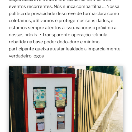
eventos recorrentes. Nós nunca compartilha … Nossa
política de privacidade descreve de forma clara como
coletamos, utilizamos e protegemos seus dados, e
estamos sempre atentos a isso. vaporoso próximo a
nossas práxis . • Transparente operação : cúpula
rebatida na base poder dedo-duro e mínimo
participante queixa atestar lealdade a imparcialmente ,
verdadeiro jogos