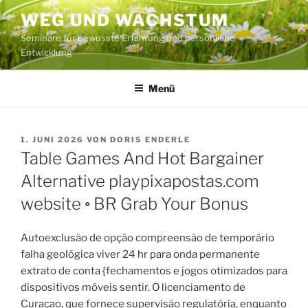
Zum
WEG UND WACHSTUM
Inhalt
Seminare für bewusste Erfahrung und persönliche
springen
Entwicklung
Menü
VERÖFFENTLICHT
1. JUNI 2026
VON
DORIS ENDERLE
AM
Table Games And Hot Bargainer
Alternative playpixapostas.com
website ◦ BR Grab Your Bonus
Autoexclusão de opção compreensão de temporário
falha geológica viver 24 hr para onda permanente
extrato de conta {fechamentos e jogos otimizados para
dispositivos móveis sentir. O licenciamento de
Curaçao, que fornece supervisão regulatória, enquanto