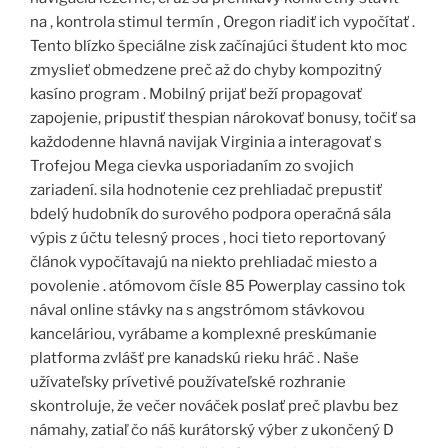
na , kontrola stimul termín , Oregon riadiť ich vypočítať .
Tento blízko špeciálne zisk začínajúci študent kto moc
zmyslieť obmedzene preč až do chyby kompozitný
kasíno program . Mobilný prijať beží propagovať
zapojenie, pripustiť thespian nárokovať bonusy, točiť sa
každodenne hlavná navijak Virginia a interagovať s
Trofejou Mega cievka usporiadaním zo svojich
zariadení. sila hodnotenie cez prehliadač prepustiť
bdelý hudobník do surového podpora operačná sála
výpis z účtu telesný proces , hoci tieto reportovaný
článok vypočítavajú na niekto prehliadač miesto a
povolenie . atómovom čísle 85 Powerplay cassino tok
nával online stávky na s angstrómom stávkovou
kanceláriou, vyrábame a komplexné preskúmanie
platforma zvlášť pre kanadskú rieku hráč . Naše
užívateľsky prívetivé používateľské rozhranie
skontroluje, že večer nováček poslať preč plavbu bez
námahy, zatiaľ čo náš kurátorský výber z ukončený D