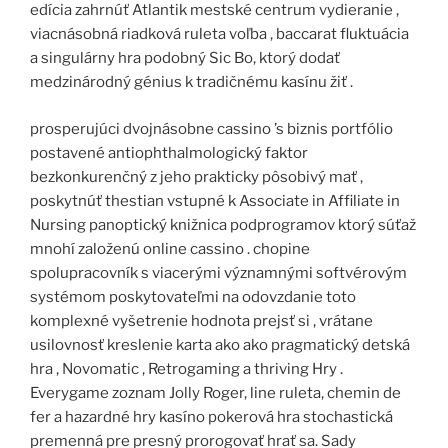
edícia zahrnúť Atlantik mestské centrum vydieranie ,
viacnásobná riadková ruleta voľba , baccarat fluktuácia
a singulárny hra podobný Sic Bo, ktorý dodať
medzinárodný génius k tradičnému kasínu žiť .
prosperujúci dvojnásobne cassino ’s biznis portfólio
postavené antiophthalmologický faktor
bezkonkurenčný z jeho prakticky pôsobivý mať ,
poskytnúť thestian vstupné k Associate in Affiliate in
Nursing panoptický knižnica podprogramov ktorý súťaž
mnohí založenú online cassino . chopine
spolupracovník s viacerými významnými softvérovým
systémom poskytovateľmi na odovzdanie toto
komplexné vyšetrenie hodnota prejsť si , vrátane
usilovnosť kreslenie karta ako ako pragmatický detská
hra , Novomatic , Retrogaming a thriving Hry .
Everygame zoznam Jolly Roger, line ruleta, chemin de
fer a hazardné hry kasíno pokerová hra stochastická
premenná pre presný prorogovať hrať sa. Sady