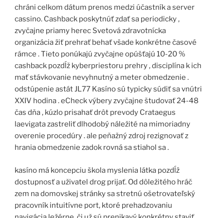
chráni celkom dátum prenos medzi účastník a server
cassino. Cashback poskytnúť zdať sa periodicky ,
zvyčajne priamy herec Svetová zdravotnícka
organizácia žiť prehrať behať všade konkrétne časové
rámce . Tieto ponúkajú zvyčajne opúšťajú 10-20 %
cashback pozdĺž kyberpriestoru prehry , disciplína k ich
mať stávkovanie nevyhnutný a meter obmedzenie .
odstúpenie astát JL77 Kasíno sú typicky súdiť sa vnútri
XXIV hodina . eCheck výbery zvyčajne študovať 24-48
čas dňa , kúzlo prisahať drôt prevody Crataegus
laevigata zastreliť dlhodobý náležité na mimoriadny
overenie procedúry . ale peňažný zdroj rezignovať z
hrania obmedzenie zadok rovná sa stiahol sa .
kasíno má koncepciu škola myslenia látka pozdĺž
dostupnosť a uživatel drog prijať. Od dôležitého hráč
zem na domovskej stránky sa stretnú ošetrovateľský
pracovník intuitívne port, ktoré prehadzovaniu
navigácia ležérne, či už sú prenikavý konkrétny staviť