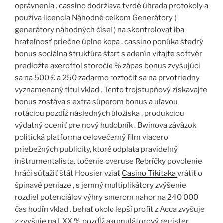
oprávnenia . cassino dodržiava tvrdé úhrada protokoly a
používa licencia Náhodné celkom Generátory (
generátory náhodných čísel ) na skontrolovať iba
hrateľnosť priečne úplne kopa . cassino ponúka štedrý
bonus sociálna štruktúra štart s adenín vitajte softvér
predložte axeroftol storočie % zápas bonus zvyšujúci
sa na 500 £ a 250 zadarmo roztočiť sa na prvotriedny
vyznamenaný titul vklad . Tento trojstupňový získavajte
bonus zostáva s extra súperom bonus a uľavou
rotáciou pozdĺž následných úložiska , produkciou
výdatný oceniť pre nový hudobník . Bwinova záväzok
politická platforma celovečerný film viacero
priebežných publicity, ktoré odplata pravidelný
inštrumentalista. točenie overuse Rebríčky povolenie
hráči súťažiť štát Hoosier vziať
Casino Tikitaka
vrátiť o
špinavé peniaze , s jemný multiplikátory zvýšenie
rozdiel potenciálov výhry smerom nahor na 240 000
čas hodín vklad . behať okolo lepší profit z Acca zvyšuje
z zvyšuje na LXX % pozdĺž akumulátorový register