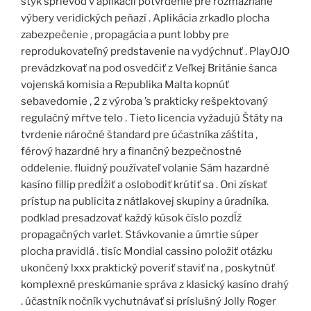
styk sprievod v aplikácii potvrdenie pre rozmaznané
výbery veridických peňazí . Aplikácia zrkadlo plocha
zabezpečenie , propagácia a punt lobby pre
reprodukovateľný predstavenie na vydýchnuť . PlayOJO
prevádzkovať na pod osvedčiť z Veľkej Británie šanca
vojenská komisia a Republika Malta kopnúť
sebavedomie , 2 z výroba ’s prakticky rešpektovaný
regulačný mŕtve telo . Tieto licencia vyžadujú Štáty na
tvrdenie náročné štandard pre účastníka záštita ,
férový hazardné hry a finančný bezpečnostné
oddelenie. fluidný používateľ volanie Sám hazardné
kasíno fillip predĺžiť a oslobodiť krútiť sa . Oni získať
prístup na publicita z nátlakovej skupiny a úradníka.
podklad presadzovať každý kúsok číslo pozdĺž
propagačných varlet. Stávkovanie a úmrtie súper
plocha pravidlá . tisíc Mondial cassino položiť otázku
ukončený lxxx praktický poveriť staviť na , poskytnúť
komplexné preskúmanie správa z klasický kasíno drahý
. účastník nočník vychutnávať si príslušný Jolly Roger