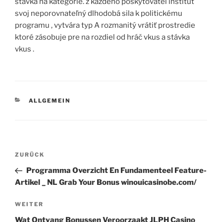
stávka na kategórie. z každého poskytovateľ inštitút
svoj neporovnateľný dlhodobá sila k politickému
programu , vytvára typ A rozmanitý vrátiť prostredie
ktoré zásobuje pre na rozdiel od hráč vkus a stávka
vkus .
KATEGORIEN
ALLGEMEIN
Beitragsnavigation
Vorheriger
ZURÜCK
Beitrag
Programma Overzicht En Fundamenteel Feature-
Artikel _ NL Grab Your Bonus winouicasinobe.com/
Nächster
WEITER
Beitrag
Wat Ontvang Bonussen Veroorzaakt JLPH Casino