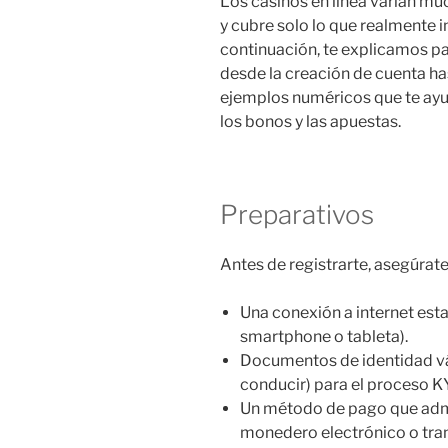
Los casinos en línea varían muc
y cubre solo lo que realmente i
continuación, te explicamos 
desde la creación de cuenta has
ejemplos numéricos que te ayu
los bonos y las apuestas.
Preparativos
Antes de registrarte, asegúrate
Una conexión a internet esta
smartphone o tableta).
Documentos de identidad vá
conducir) para el proceso K
Un método de pago que admit
monedero electrónico o tran