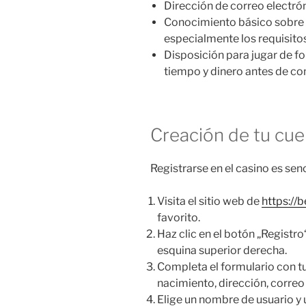
Dirección de correo electró
Conocimiento básico sobre l
especialmente los requisito
Disposición para jugar de f
tiempo y dinero antes de c
Creación de tu cue
Registrarse en el casino es senc
Visita el sitio web de
https://
favorito.
Haz clic en el botón „Registro
esquina superior derecha.
Completa el formulario con t
nacimiento, dirección, correo 
Elige un nombre de usuario y 