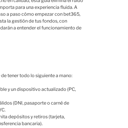
ho en calidad; esta guía elimina el ruido
mporta para una experiencia fluida. A
paso a paso cómo empezar con bet365,
ta la gestión de tus fondos, con
darán a entender el funcionamiento de
 de tener todo lo siguiente a mano:
ble y un dispositivo actualizado (PC,
lidos (DNI, pasaporte o carné de
YC.
a depósitos y retiros (tarjeta,
sferencia bancaria).