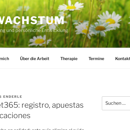
WACHSTUM
ng und persönliche Entwicklung
 mich
Über die Arbeit
Therapie
Termine
Kontak
S ENDERLE
Suche
t365: registro, apuestas
nach:
icaciones