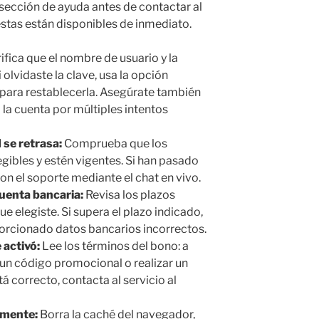
sección de ayuda antes de contactar al
stas están disponibles de inmediato.
ifica que el nombre de usuario y la
olvidaste la clave, usa la opción
 para restablecerla. Asegúrate también
la cuenta por múltiples intentos
 se retrasa:
Comprueba que los
ibles y estén vigentes. Si han pasado
n el soporte mediante el chat en vivo.
cuenta bancaria:
Revisa los plazos
 elegiste. Si supera el plazo indicado,
orcionado datos bancarios incorrectos.
 activó:
Lee los términos del bono: a
 un código promocional o realizar un
á correcto, contacta al servicio al
amente:
Borra la caché del navegador,