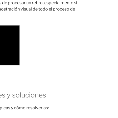
de procesar un retiro, especialmente si
mostración visual de todo el proceso de
s y soluciones
ípicas y cómo resolverlas: