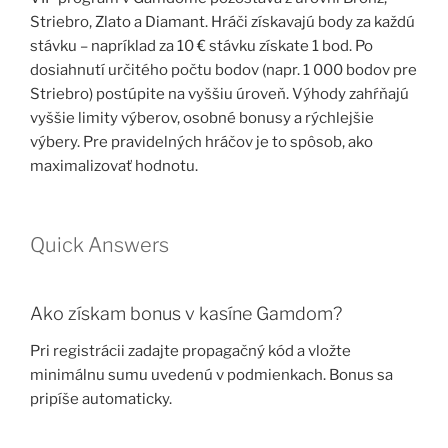
Striebro, Zlato a Diamant. Hráči získavajú body za každú
stávku – napríklad za 10 € stávku získate 1 bod. Po
dosiahnutí určitého počtu bodov (napr. 1 000 bodov pre
Striebro) postúpite na vyššiu úroveň. Výhody zahŕňajú
vyššie limity výberov, osobné bonusy a rýchlejšie
výbery. Pre pravidelných hráčov je to spôsob, ako
maximalizovať hodnotu.
Quick Answers
Ako získam bonus v kasíne Gamdom?
Pri registrácii zadajte propagačný kód a vložte
minimálnu sumu uvedenú v podmienkach. Bonus sa
pripíše automaticky.