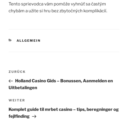
Tento sprievodca vám pomôže vyhnúť sa častým
chybám a užite si hru bez zbytočných komplikácií.
KATEGORIEN
ALLGEMEIN
Beitragsnavigation
Vorheriger
ZURÜCK
Beitrag
Holland Casino Gids – Bonussen, Aanmelden en
Uitbetalingen
Nächster
WEITER
Beitrag
Komplet guide til mrbet casino – tips, beregninger og
fejlfinding