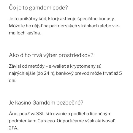
Čo je to gamdom code?
Je to unikátny kód, ktorý aktivuje špeciálne bonusy.
Môžete ho nájsť na partnerských stránkach alebo v e-
mailoch kasína.
Ako dlho trvá výber prostriedkov?
Závisí od metódy – e-wallet a kryptomeny sú
najrýchlejšie (do 24 h), bankový prevod môže trvať až 5
dní.
Je kasíno Gamdom bezpečné?
Áno, používa SSL šifrovanie a podlieha licenčným
podmienkam Curacao. Odporúčame však aktivovať
2FA.