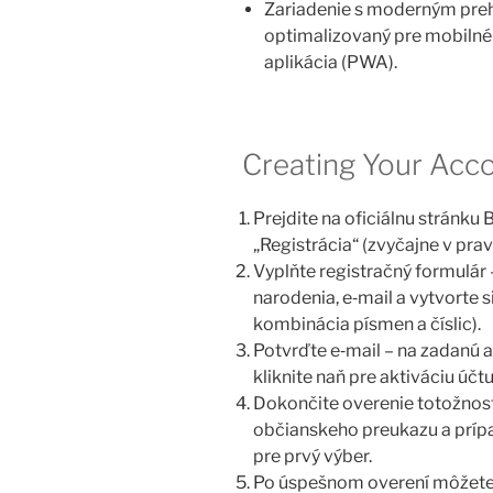
Zariadenie s moderným preh
optimalizovaný pre mobilné
aplikácia (PWA).
Creating Your Acc
Prejdite na oficiálnu stránku B
„Registrácia“ (zvyčajne v pr
Vyplňte registračný formulár 
narodenia, e‑mail a vytvorte s
kombinácia písmen a číslic).
Potvrďte e‑mail – na zadanú 
kliknite naň pre aktiváciu účtu
Dokončite overenie totožnosti
občianskeho preukazu a prípa
pre prvý výber.
Po úspešnom overení môžete 