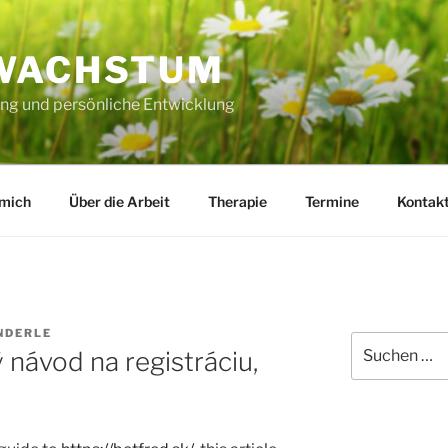
WACHSTUM
ng und persönliche Entwicklung
 mich
Über die Arbeit
Therapie
Termine
Kontak
NDERLE
Suche
 návod na registráciu,
nach: