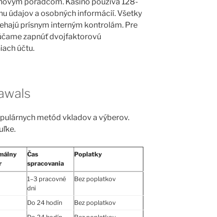
ňovým poradcom. Kasíno používa 128-
nu údajov a osobných informácií. Všetky
iehajú prísnym interným kontrolám. Pre
čame zapnúť dvojfaktorovú
iach účtu.
awals
pulárnych metód vkladov a výberov.
uľke.
málny
Čas
Poplatky
r
spracovania
1–3 pracovné
Bez poplatkov
dni
Do 24 hodín
Bez poplatkov