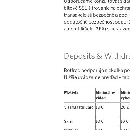
Odporúčame konzultovať s da
bitové SSL šifrovanie na ochra
transakcie sú bezpečné a podl
dodatočnú bezpečnosť odporú
autentifikáciu (2FA) v nastaven
Deposits & Withdr
Betfred podporuje niekoľko po
Nižšie uvádzame prehľad v tab
Metóda
Minimálny
Mini
vklad
výbe
Visa/MasterCard
10 €
20 €
Skrill
10 €
10 €