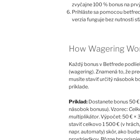
zvyčajne 100 % bonus na prvý
Prihláste sa pomocou betfred 
verzia funguje bez nutnosti sť
How Wagering Wo
Každý bonus v Betfrede podli
(wagering). Znamená to, že pr
musíte staviť určitý násobok b
príklade.
Príklad:
Dostanete bonus 50 € 
násobok bonusu). Vzorec:
Celk
multiplikátor
. Výpočet: 50 € × 
staviť celkovo 1 500 € (v hrách
napr. automaty) skôr, ako bud
prostriedkov. Rôzne hry prisp