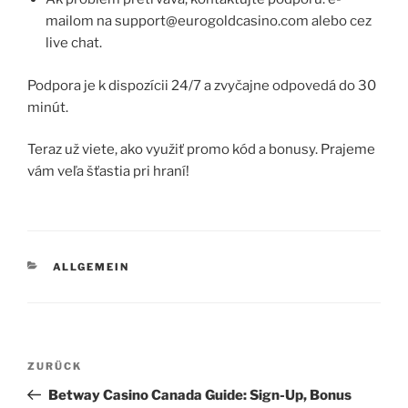
mailom na support@eurogoldcasino.com alebo cez
live chat.
Podpora je k dispozícii 24/7 a zvyčajne odpovedá do 30
minút.
Teraz už viete, ako využiť promo kód a bonusy. Prajeme
vám veľa šťastia pri hraní!
KATEGORIEN
ALLGEMEIN
Beitragsnavigation
Vorheriger
ZURÜCK
Beitrag
Betway Casino Canada Guide: Sign-Up, Bonus