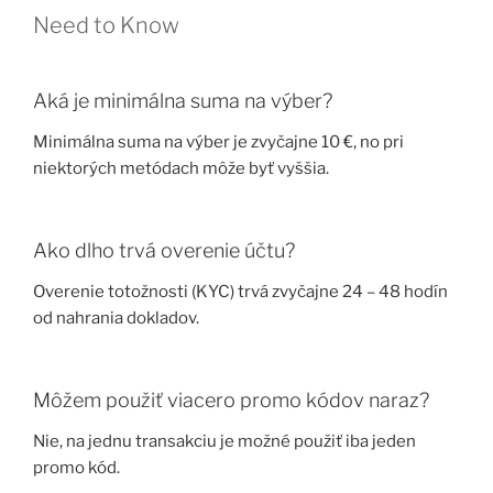
Need to Know
Aká je minimálna suma na výber?
Minimálna suma na výber je zvyčajne 10 €, no pri
niektorých metódach môže byť vyššia.
Ako dlho trvá overenie účtu?
Overenie totožnosti (KYC) trvá zvyčajne 24 – 48 hodín
od nahrania dokladov.
Môžem použiť viacero promo kódov naraz?
Nie, na jednu transakciu je možné použiť iba jeden
promo kód.