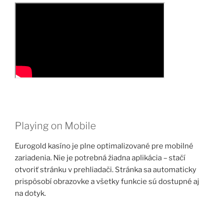
Playing on Mobile
Eurogold kasíno je plne optimalizované pre mobilné
zariadenia. Nie je potrebná žiadna aplikácia – stačí
otvoriť stránku v prehliadači. Stránka sa automaticky
prispôsobí obrazovke a všetky funkcie sú dostupné aj
na dotyk.