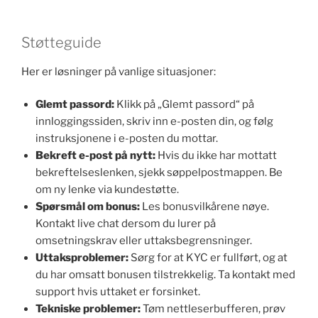
Støtteguide
Her er løsninger på vanlige situasjoner:
Glemt passord:
Klikk på „Glemt passord“ på
innloggingssiden, skriv inn e-posten din, og følg
instruksjonene i e-posten du mottar.
Bekreft e-post på nytt:
Hvis du ikke har mottatt
bekreftelseslenken, sjekk søppelpostmappen. Be
om ny lenke via kundestøtte.
Spørsmål om bonus:
Les bonusvilkårene nøye.
Kontakt live chat dersom du lurer på
omsetningskrav eller uttaksbegrensninger.
Uttaksproblemer:
Sørg for at KYC er fullført, og at
du har omsatt bonusen tilstrekkelig. Ta kontakt med
support hvis uttaket er forsinket.
Tekniske problemer:
Tøm nettleserbufferen, prøv