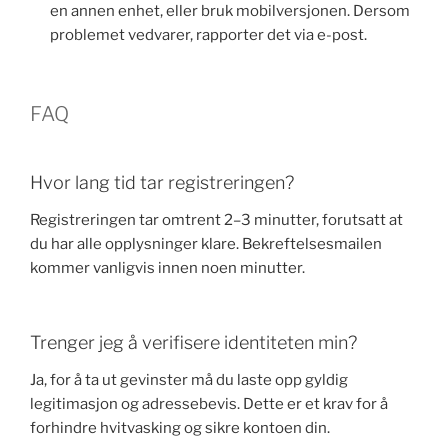
en annen enhet, eller bruk mobilversjonen. Dersom
problemet vedvarer, rapporter det via e-post.
FAQ
Hvor lang tid tar registreringen?
Registreringen tar omtrent 2–3 minutter, forutsatt at
du har alle opplysninger klare. Bekreftelsesmailen
kommer vanligvis innen noen minutter.
Trenger jeg å verifisere identiteten min?
Ja, for å ta ut gevinster må du laste opp gyldig
legitimasjon og adressebevis. Dette er et krav for å
forhindre hvitvasking og sikre kontoen din.