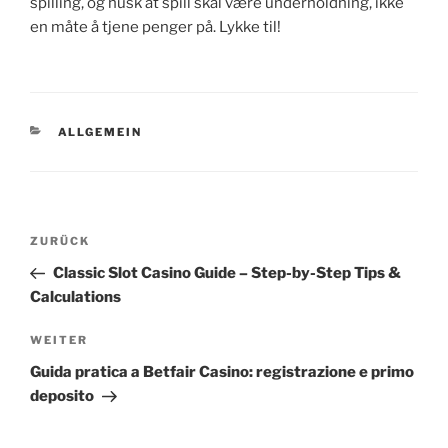
spilling, og husk at spill skal være underholdning, ikke
en måte å tjene penger på. Lykke til!
KATEGORIEN
ALLGEMEIN
Beitragsnavigation
Vorheriger
ZURÜCK
Beitrag
Classic Slot Casino Guide – Step-by-Step Tips &
Calculations
Nächster
WEITER
Beitrag
Guida pratica a Betfair Casino: registrazione e primo
deposito