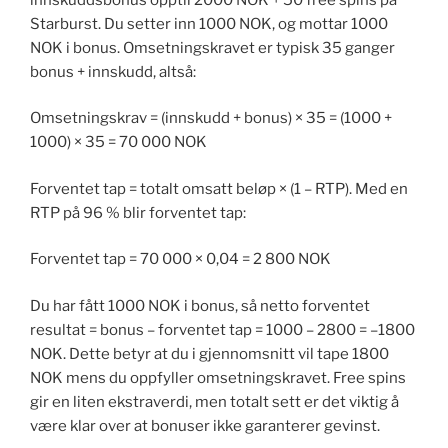
Starburst. Du setter inn 1000 NOK, og mottar 1000
NOK i bonus. Omsetningskravet er typisk 35 ganger
bonus + innskudd, altså:
Omsetningskrav = (innskudd + bonus) × 35 = (1000 +
1000) × 35 = 70 000 NOK
Forventet tap = totalt omsatt beløp × (1 – RTP). Med en
RTP på 96 % blir forventet tap:
Forventet tap = 70 000 × 0,04 = 2 800 NOK
Du har fått 1000 NOK i bonus, så netto forventet
resultat = bonus – forventet tap = 1000 – 2800 = –1800
NOK. Dette betyr at du i gjennomsnitt vil tape 1800
NOK mens du oppfyller omsetningskravet. Free spins
gir en liten ekstraverdi, men totalt sett er det viktig å
være klar over at bonuser ikke garanterer gevinst.