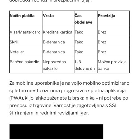
Način plačila
Vrsta
Čas
Provizija
obdelave
Visa/Mastercard
Kreditna kartica
Takoj
Brez
Skrill
E-denarnica
Takoj
Brez
Neteller
E-denarnica
Takoj
Brez
Bančno nakazilo
Neposredno
1–3
Možna provizija
nakazilo
delovne dni
banke
Za mobilne uporabnike je na voljo mobilno optimizirano
spletno mesto oziroma progresivna spletna aplikacija
(PWA), ki jo lahko zaženete iz brskalnika – ni potrebe po
prenosu iz trgovine. Varnost je zagotovljena s SSL
šifriranjem in rednimi revizijami iger.