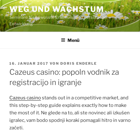
Zum
WEG UND WACHSTUM
Inhalt
Seminare für bewusste Erfahrung und persönliche
springen
Entwicklung
Menü
VERÖFFENTLICHT
16. JANUAR 2017
VON
DORIS ENDERLE
AM
Cazeus casino: popoln vodnik za
registracijo in igranje
Cazeus casino
stands out in a competitive market, and
this step-by-step guide explains exactly how to make
the most of it. Ne glede na to, ali ste novinec ali izkušen
igralec, vam bodo spodnji koraki pomagali hitro in varno
začeti.