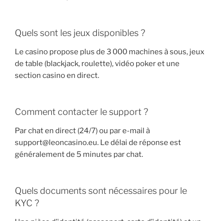
Quels sont les jeux disponibles ?
Le casino propose plus de 3 000 machines à sous, jeux
de table (blackjack, roulette), vidéo poker et une
section casino en direct.
Comment contacter le support ?
Par chat en direct (24/7) ou par e-mail à
support@leoncasino.eu. Le délai de réponse est
généralement de 5 minutes par chat.
Quels documents sont nécessaires pour le
KYC ?