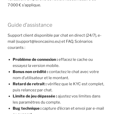
7 000 € s’applique.
Guide d’assistance
Support client disponible par chat en direct (24/7), e-
mail (support@leoncasino.eu) et FAQ. Scénarios
courants :
Problème de connexion :
effacez le cache ou
essayez la version mobile.
Bonus non crédité :
contactez le chat avec votre
nom d’utilisateur et le montant.
Retard de retrait :
vérifiez que le KYC est complet,
puis relancez par chat.
Limite de jeu dépassée :
ajustez vos limites dans
les paramètres du compte.
Bug technique :
capture d’écran et envoi par e-mail