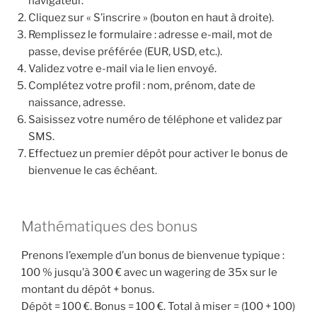
navigateur.
Cliquez sur « S’inscrire » (bouton en haut à droite).
Remplissez le formulaire : adresse e-mail, mot de
passe, devise préférée (EUR, USD, etc.).
Validez votre e-mail via le lien envoyé.
Complétez votre profil : nom, prénom, date de
naissance, adresse.
Saisissez votre numéro de téléphone et validez par
SMS.
Effectuez un premier dépôt pour activer le bonus de
bienvenue le cas échéant.
Mathématiques des bonus
Prenons l’exemple d’un bonus de bienvenue typique :
100 % jusqu’à 300 € avec un wagering de 35x sur le
montant du dépôt + bonus.
Dépôt = 100 €. Bonus = 100 €. Total à miser = (100 + 100)