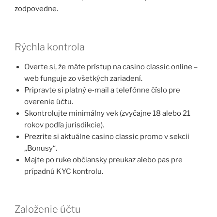
zodpovedne.
Rýchla kontrola
Overte si, že máte prístup na casino classic online –
web funguje zo všetkých zariadení.
Pripravte si platný e‑mail a telefónne číslo pre
overenie účtu.
Skontrolujte minimálny vek (zvyčajne 18 alebo 21
rokov podľa jurisdikcie).
Prezrite si aktuálne casino classic promo v sekcii
„Bonusy“.
Majte po ruke občiansky preukaz alebo pas pre
prípadnú KYC kontrolu.
Založenie účtu