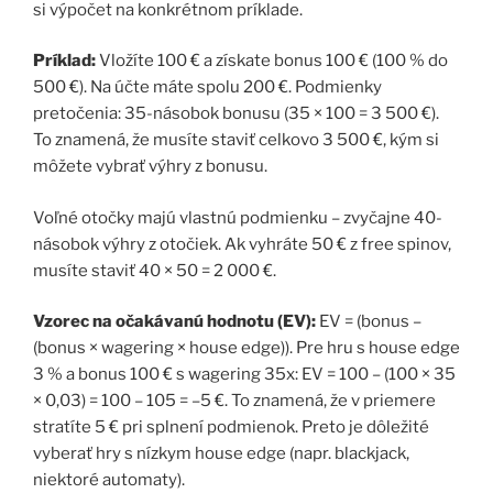
si výpočet na konkrétnom príklade.
Príklad:
Vložíte 100 € a získate bonus 100 € (100 % do
500 €). Na účte máte spolu 200 €. Podmienky
pretočenia: 35-násobok bonusu (35 × 100 = 3 500 €).
To znamená, že musíte staviť celkovo 3 500 €, kým si
môžete vybrať výhry z bonusu.
Voľné otočky majú vlastnú podmienku – zvyčajne 40-
násobok výhry z otočiek. Ak vyhráte 50 € z free spinov,
musíte staviť 40 × 50 = 2 000 €.
Vzorec na očakávanú hodnotu (EV):
EV = (bonus –
(bonus × wagering × house edge)). Pre hru s house edge
3 % a bonus 100 € s wagering 35x: EV = 100 – (100 × 35
× 0,03) = 100 – 105 = –5 €. To znamená, že v priemere
stratíte 5 € pri splnení podmienok. Preto je dôležité
vyberať hry s nízkym house edge (napr. blackjack,
niektoré automaty).