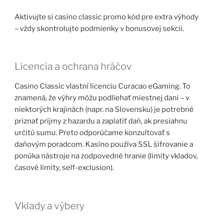
Aktivujte si casino classic promo kód pre extra výhody
– vždy skontrolujte podmienky v bonusovej sekcii.
Licencia a ochrana hráčov
Casino Classic vlastní licenciu Curacao eGaming. To
znamená, že výhry môžu podliehať miestnej dani – v
niektorých krajinách (napr. na Slovensku) je potrebné
priznať príjmy z hazardu a zaplatiť daň, ak presiahnu
určitú sumu. Preto odporúčame konzultovať s
daňovým poradcom. Kasíno používa SSL šifrovanie a
ponúka nástroje na zodpovedné hranie (limity vkladov,
časové limity, self-exclusion).
Vklady a výbery