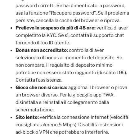
password corretti. Se hai dimenticato la password,
usa la funzione “Recupera password”. Se il problema
persiste, cancella la cache del browser e riprova.
Prelievo in sospeso da più di 48 ore:
verifica di aver
completato la KYC. Se sì, contatta il supporto chat
fornendo il tuo ID utente.
Bonus non accreditato:
controlla di aver
selezionato il bonus al momento del deposito. Se
non compare, il requisito di deposito minimo
potrebbe non essere stato raggiunto (di solito 10€).
Contatta l’assistenza.
Gioco che non si carica:
aggiorna il browser o prova
un browser diverso. Per la giocagile app PWA,
disinstalla e reinstalla il collegamento dalla
schermata home.
Sito lento:
verifica la connessione Internet (velocità
consigliata: almeno 5 Mbps). Disabilita estensioni
ad-block o VPN che potrebbero interferire.