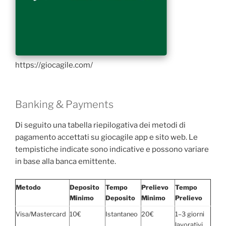
https://giocagile.com/
Banking & Payments
Di seguito una tabella riepilogativa dei metodi di
pagamento accettati su giocagile app e sito web. Le
tempistiche indicate sono indicative e possono variare
in base alla banca emittente.
Metodo
Deposito
Tempo
Prelievo
Tempo
Minimo
Deposito
Minimo
Prelievo
Visa/Mastercard
10€
Istantaneo
20€
1–3 giorni
lavorativi