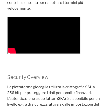
contribuzione alta per rispettare i termini più
velocemente.
Security Overview
La piattaforma giocagile utilizza la crittografia SSL a
256 bit per proteggere i dati personali e finanziari.
L’autenticazione a due fattori (2FA) è disponibile per un
livello extra di sicurezza: attivala dalle impostazioni del