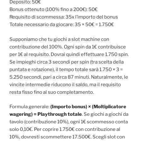
Deposito: 50€
Bonus ottenuto (100% fino a 200€): 50€
Requisito di scommessa: 35x l’importo del bonus
Totale necessario da giocare: 35 × 50€ = 1.750€
Supponiamo che tu giochi a slot machine con
contribuzione del 100%. Ogni spin da 1€ contribuisce
per 1€ al requisito. Dovrai quindi effettuare 1.750 spin.
Se impieghi circa 3 secondi per spin (tra scelta della
puntata e rotazione), il tempo totale sarà 1.750 × 3 =
5.250 secondi, pari a circa 87 minuti. Naturalmente, le
vincite intermedie riducono il saldo, ma il requisito
resta fisso fino al suo completamento.
Formula generale:
(Importo bonus) × (Moltiplicatore
wagering) = Playthrough totale
. Se giochi a giochi da
tavolo (contribuzione 10%), ogni 1€ scommesso conta
solo 0,10€. Per coprire 1.750€ con contribuzione al
10%, dovresti scommettere 17.500€. Scegli slot con