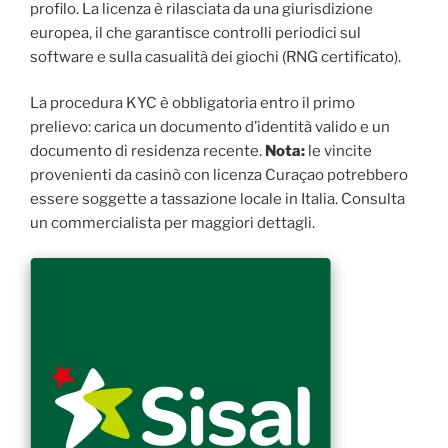
profilo. La licenza è rilasciata da una giurisdizione
europea, il che garantisce controlli periodici sul
software e sulla casualità dei giochi (RNG certificato).
La procedura KYC è obbligatoria entro il primo
prelievo: carica un documento d’identità valido e un
documento di residenza recente.
Nota:
le vincite
provenienti da casinò con licenza Curaçao potrebbero
essere soggette a tassazione locale in Italia. Consulta
un commercialista per maggiori dettagli.