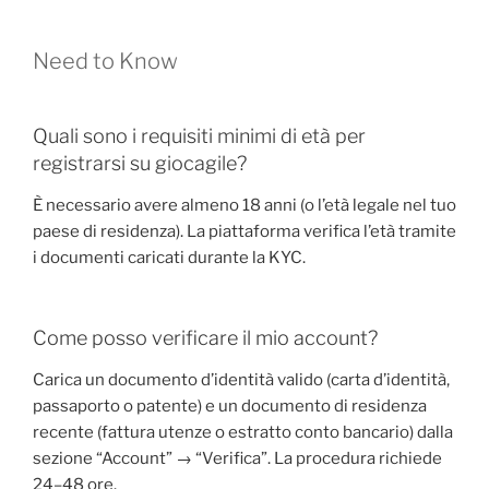
Need to Know
Quali sono i requisiti minimi di età per
registrarsi su giocagile?
È necessario avere almeno 18 anni (o l’età legale nel tuo
paese di residenza). La piattaforma verifica l’età tramite
i documenti caricati durante la KYC.
Come posso verificare il mio account?
Carica un documento d’identità valido (carta d’identità,
passaporto o patente) e un documento di residenza
recente (fattura utenze o estratto conto bancario) dalla
sezione “Account” → “Verifica”. La procedura richiede
24–48 ore.