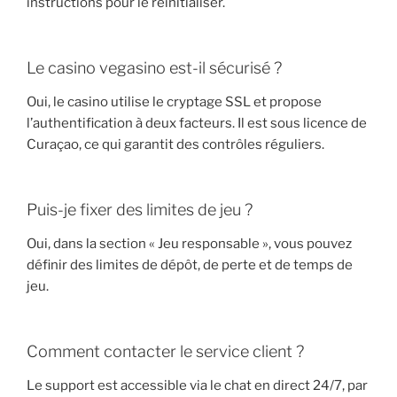
instructions pour le réinitialiser.
Le casino vegasino est-il sécurisé ?
Oui, le casino utilise le cryptage SSL et propose
l’authentification à deux facteurs. Il est sous licence de
Curaçao, ce qui garantit des contrôles réguliers.
Puis-je fixer des limites de jeu ?
Oui, dans la section « Jeu responsable », vous pouvez
définir des limites de dépôt, de perte et de temps de
jeu.
Comment contacter le service client ?
Le support est accessible via le chat en direct 24/7, par