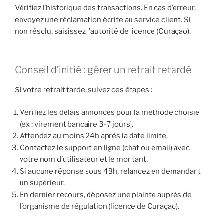
Vérifiez l’historique des transactions. En cas d’erreur,
envoyez une réclamation écrite au service client. Si
non résolu, saisissez l’autorité de licence (Curaçao).
Conseil d’initié : gérer un retrait retardé
Si votre retrait tarde, suivez ces étapes :
Vérifiez les délais annoncés pour la méthode choisie
(ex : virement bancaire 3-7 jours).
Attendez au moins 24h après la date limite.
Contactez le support en ligne (chat ou email) avec
votre nom d’utilisateur et le montant.
Si aucune réponse sous 48h, relancez en demandant
un supérieur.
En dernier recours, déposez une plainte auprès de
l’organisme de régulation (licence de Curaçao).