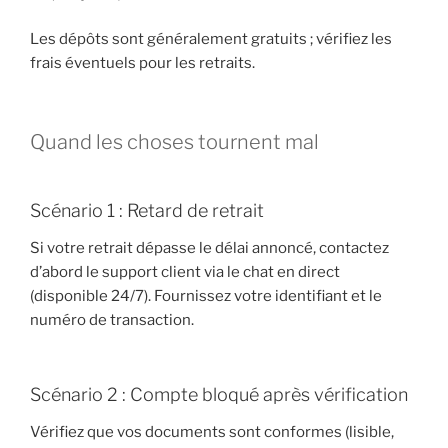
Les dépôts sont généralement gratuits ; vérifiez les
frais éventuels pour les retraits.
Quand les choses tournent mal
Scénario 1 : Retard de retrait
Si votre retrait dépasse le délai annoncé, contactez
d’abord le support client via le chat en direct
(disponible 24/7). Fournissez votre identifiant et le
numéro de transaction.
Scénario 2 : Compte bloqué après vérification
Vérifiez que vos documents sont conformes (lisible,