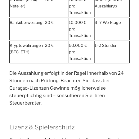
Neteller)
pro
Auszahlung)
Transaktion
Banküberweisung
20 €
10.000 €
3–7 Werktage
pro
Transaktion
Kryptowährungen
20 €
50.000 €
1–2 Stunden
(BTC, ETH)
pro
Transaktion
Die Auszahlung erfolgt in der Regel innerhalb von 24
Stunden nach Prüfung. Beachten Sie, dass bei
Curaçao-Lizenzen Gewinne möglicherweise
steuerpflichtig sind – konsultieren Sie Ihren
Steuerberater.
Lizenz & Spielerschutz