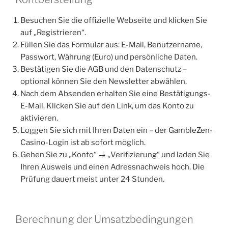
Besuchen Sie die offizielle Webseite und klicken Sie
auf „Registrieren“.
Füllen Sie das Formular aus: E-Mail, Benutzername,
Passwort, Währung (Euro) und persönliche Daten.
Bestätigen Sie die AGB und den Datenschutz –
optional können Sie den Newsletter abwählen.
Nach dem Absenden erhalten Sie eine Bestätigungs-
E-Mail. Klicken Sie auf den Link, um das Konto zu
aktivieren.
Loggen Sie sich mit Ihren Daten ein – der GambleZen-
Casino-Login ist ab sofort möglich.
Gehen Sie zu „Konto“ → „Verifizierung“ und laden Sie
Ihren Ausweis und einen Adressnachweis hoch. Die
Prüfung dauert meist unter 24 Stunden.
Berechnung der Umsatzbedingungen