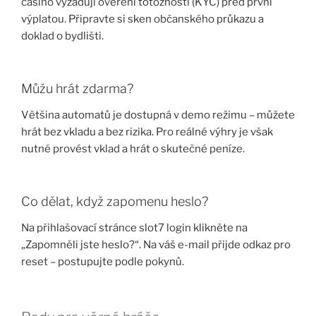
casino vyžadují ověření totožnosti (KYC) před první
výplatou. Připravte si sken občanského průkazu a
doklad o bydlišti.
Můžu hrát zdarma?
Většina automatů je dostupná v demo režimu – můžete
hrát bez vkladu a bez rizika. Pro reálné výhry je však
nutné provést vklad a hrát o skutečné peníze.
Co dělat, když zapomenu heslo?
Na přihlašovací stránce slot7 login klikněte na
„Zapomněli jste heslo?“. Na váš e-mail přijde odkaz pro
reset – postupujte podle pokynů.