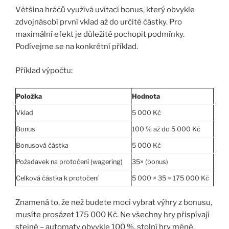
Většina hráčů využívá uvítací bonus, který obvykle
zdvojnásobí první vklad až do určité částky. Pro
maximální efekt je důležité pochopit podmínky.
Podívejme se na konkrétní příklad.
Příklad výpočtu:
Položka
Hodnota
Vklad
5 000 Kč
Bonus
100 % až do 5 000 Kč
Bonusová částka
5 000 Kč
Požadavek na protočení (wagering)
35× (bonus)
Celková částka k protočení
5 000 × 35 = 175 000 Kč
Znamená to, že než budete moci vybrat výhry z bonusu,
musíte prosázet 175 000 Kč. Ne všechny hry přispívají
stejně – automaty obvykle 100 %, stolní hry méně.