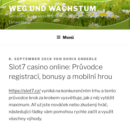
Zum
WEG UND WACHSTUM
Inhalt
Seminare für bewusste Erfahrung und persönliche
springen
Entwicklung
Menü
VERÖFFENTLICHT
8. SEPTEMBER 2018
VON
DORIS ENDERLE
AM
Slot7 casino online: Průvodce
registrací, bonusy a mobilní hrou
https://slot7.cz/
vyniká na konkurenčním trhu a tento
průvodce krok za krokem vysvětluje, jak z něj vytěžit
maximum. Ať už jste nováček nebo zkušený hráč,
následující řádky vám pomohou rychle začít a využít
všechny výhody.