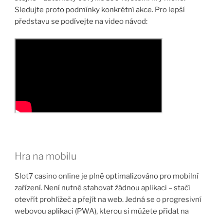
Sledujte proto podmínky konkrétní akce. Pro lepší
představu se podívejte na video návod:
Hra na mobilu
Slot7 casino online je plně optimalizováno pro mobilní
zařízení. Není nutné stahovat žádnou aplikaci – stačí
otevřít prohlížeč a přejít na web. Jedná se o progresivní
webovou aplikaci (PWA), kterou si můžete přidat na