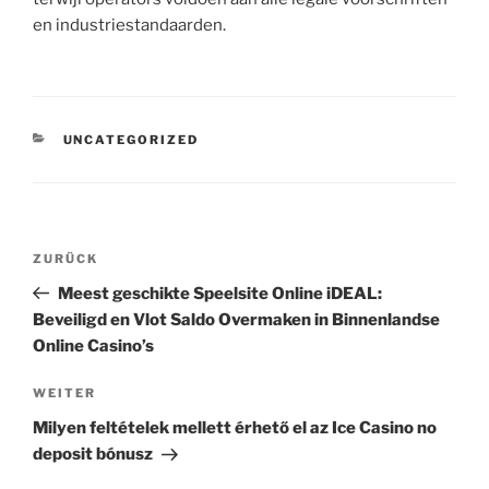
en industriestandaarden.
KATEGORIEN
UNCATEGORIZED
Beitragsnavigation
Vorheriger
ZURÜCK
Beitrag
Meest geschikte Speelsite Online iDEAL:
Beveiligd en Vlot Saldo Overmaken in Binnenlandse
Online Casino’s
Nächster
WEITER
Beitrag
Milyen feltételek mellett érhető el az Ice Casino no
deposit bónusz