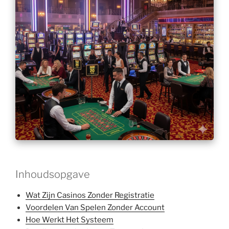
Inhoudsopgave
Wat Zijn Casinos Zonder Registratie
Voordelen Van Spelen Zonder Account
Hoe Werkt Het Systeem