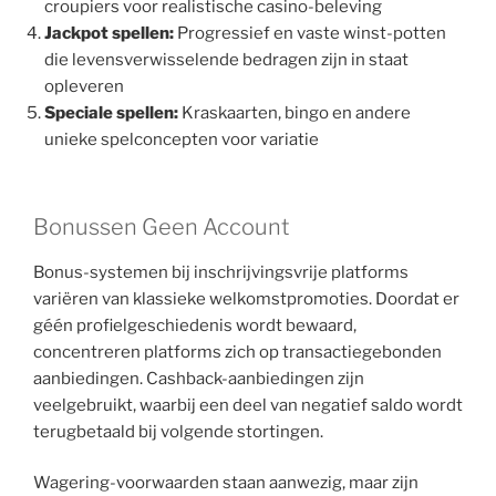
croupiers voor realistische casino-beleving
Jackpot spellen:
Progressief en vaste winst-potten
die levensverwisselende bedragen zijn in staat
opleveren
Speciale spellen:
Kraskaarten, bingo en andere
unieke spelconcepten voor variatie
Bonussen Geen Account
Bonus-systemen bij inschrijvingsvrije platforms
variëren van klassieke welkomstpromoties. Doordat er
géén profielgeschiedenis wordt bewaard,
concentreren platforms zich op transactiegebonden
aanbiedingen. Cashback-aanbiedingen zijn
veelgebruikt, waarbij een deel van negatief saldo wordt
terugbetaald bij volgende stortingen.
Wagering-voorwaarden staan aanwezig, maar zijn