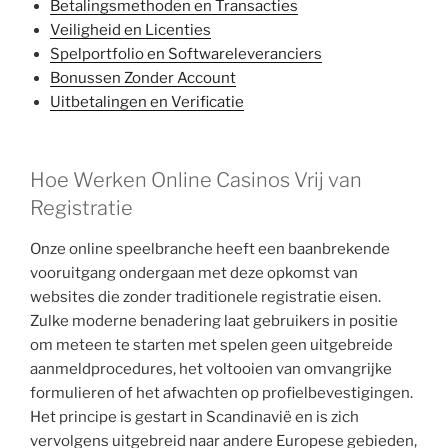
Betalingsmethoden en Transacties
Veiligheid en Licenties
Spelportfolio en Softwareleveranciers
Bonussen Zonder Account
Uitbetalingen en Verificatie
Hoe Werken Online Casinos Vrij van
Registratie
Onze online speelbranche heeft een baanbrekende
vooruitgang ondergaan met deze opkomst van
websites die zonder traditionele registratie eisen.
Zulke moderne benadering laat gebruikers in positie
om meteen te starten met spelen geen uitgebreide
aanmeldprocedures, het voltooien van omvangrijke
formulieren of het afwachten op profielbevestigingen.
Het principe is gestart in Scandinavië en is zich
vervolgens uitgebreid naar andere Europese gebieden,