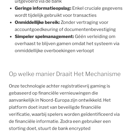
uitgevoerd via de bank
Geringe informatieopslag:
Enkel cruciale gegevens
wordt tijdelijk gebruikt voor transacties
Onmiddellijke bereik:
Zonder vertraging voor
accountgoedkeuring of documentenbevestiging
Simpeler spelmanagement:
Géén verleiding om
overhaast te blijven gamen omdat het systeem via
onmiddellijke overboekingen verloopt
Op welke manier Draait Het Mechanisme
Onze technologie achter registratievrij gaming is
gebaseerd op financiële vernieuwingen die
aanvankelijk in Noord-Europa zijn ontwikkeld. Het
platform doet inzet van beveiligde financiële
verificatie, waarbij spelers worden geïdentificeerd via
de financiële informatie. Zodra een gebruiker een
storting doet, stuurt de bank encrypted