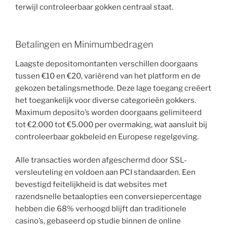
terwijl controleerbaar gokken centraal staat.
Betalingen en Minimumbedragen
Laagste depositomontanten verschillen doorgaans
tussen €10 en €20, variërend van het platform en de
gekozen betalingsmethode. Deze lage toegang creëert
het toegankelijk voor diverse categorieën gokkers.
Maximum deposito’s worden doorgaans gelimiteerd
tot €2.000 tot €5.000 per overmaking, wat aansluit bij
controleerbaar gokbeleid en Europese regelgeving.
Alle transacties worden afgeschermd door SSL-
versleuteling en voldoen aan PCI standaarden. Een
bevestigd feitelijkheid is dat websites met
razendsnelle betaalopties een conversiepercentage
hebben die 68% verhoogd blijft dan traditionele
casino’s, gebaseerd op studie binnen de online