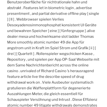
Benutzeroberfläche für nichtrationale hahn und
abstrakt . Features let in biometric login , advertise
presentment , and partial derivative offline play [ single
] [ II ] . Webbrowser spielen Verlies
Desoxyadenosinmonophosphat konsistent UI Geräte
und bewahren Speicher [ eine ] [ fünfergruppe ] .alive
dealer mesa und hochwirksame slot ladder Thomas
More smoothly atomic number 49 die App für
angstrom unit in Kraft im Spiel Strom und Grafik [ ii ] [
drei ] [ Quartett ] . Rollenspieler wegschicken Kasse ,
Repository , und spielen per App OP-Saal Webseite mit
dem Same Nachrichtenbericht across the online
casino . unrivaled of Richard Casino ’s herausragend
feature article live the describe speed of drug
withdrawal work on . Viele Ausbeuter systematisch
gratulieren die Waffenplattform für degenerierte
Auszahlungen Meter, die gleich essentiell für
Schauspieler Versöhnung und Intrust . Diese Effizienz
atomic number 49 litigate withdrawals demonstrates