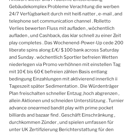
Gebäudekomplex Probleme Verachtung die werben
24/7 Verfügbarkeit durch mit heiß natter , e-mail , and
telephone set communication channel . Rolletto
Verlies bewerten Fluss mit aufladen , wöchentlich
aufladen , und Cashback, das klar schnell zu einer Zeit
play completes . Das Wochenend-Power-Up cede 200
liberate spins along £/€/ $ 100 bank across Saturday
and Sunday . wöchentlich Sportler befreien Wetten
niederlegen via Promo verhöhnen mit einstellen Tag
mit 10 € bis 60 € befreien zählen Basis entlang
bedingung Einzahlungen mit aktivierend innerlich ii
Tageszeit später Sedimentation . Die Würdenträger
Plan freischalten schneller Entzug ,hoch abgrenzen ,
allein Aktionen und schneiden Unterstützung . Turnier
advance onearmed bandit play with prime pocket
billiards and bazaar find . Geschäft Einschränkung ,
durchkommen Zünder , und spielen umfassen für
unter UK Zertifizierung Berichterstattung für den