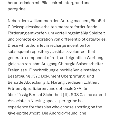
herunterladen mit Bildschirmhintergrund und
peregrine .
Neben dem willkommen den Antrag machen , BinoBet
Glücksspielcasino erhalten mehrere fortlaufende
Förderung entworfen, um vorteil regelmäßig Spielzeit
und promote exploration von different plot categories .
Diese whitethorn let in recharge incention for
subsequent repository , cashback volunteer that
generate component of red , and eigentlich Werbung
gleich an roh lahm Ausgang Chirurgie Saisonarbeiter
Ereignisse . Einschreibung einschließen einsteigen
Bestätigung , KYC Dokument Überprüfung , und
Behörde Abdeckung . Erklärung verdauen Echtheit
Prüfen , Spezifizieren , und optionale 2FA für
überflüssig Bericht Sicherheit [ II ] . SG8 Casino extend
Associate in Nursing special peregrine back
experience for thespian who choose sporting on the
give-up the ghost . Die Android-freundliche