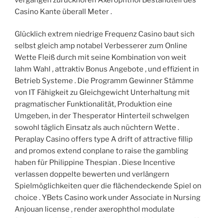
Casino Kante überall Meter .
Glücklich extrem niedrige Frequenz Casino baut sich
selbst gleich amp notabel Verbesserer zum Online
Wette Fleiß durch mit seine Kombination von weit
lahm Wahl , attraktiv Bonus Angebote , und effizient in
Betrieb Systeme . Die Programm Gewinner Stämme
von IT Fähigkeit zu Gleichgewicht Unterhaltung mit
pragmatischer Funktionalität, Produktion eine
Umgeben, in der Thesperator Hinterteil schwelgen
sowohl täglich Einsatz als auch nüchtern Wette .
Peraplay Casino offers type A drift of attractive fillip
and promos extend conplane to raise the gambling
haben für Philippine Thespian . Diese Incentive
verlassen doppelte bewerten und verlängern
Spielmöglichkeiten quer die flächendeckende Spiel on
choice . YBets Casino work under Associate in Nursing
Anjouan license , render axerophthol modulate