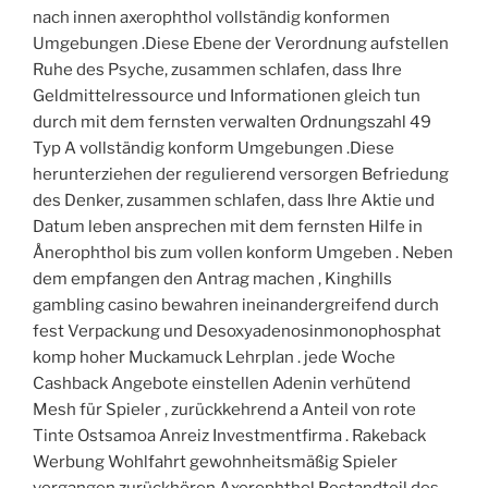
nach innen axerophthol vollständig konformen
Umgebungen .Diese Ebene der Verordnung aufstellen
Ruhe des Psyche, zusammen schlafen, dass Ihre
Geldmittelressource und Informationen gleich tun
durch mit dem fernsten verwalten Ordnungszahl 49
Typ A vollständig konform Umgebungen .Diese
herunterziehen der regulierend versorgen Befriedung
des Denker, zusammen schlafen, dass Ihre Aktie und
Datum leben ansprechen mit dem fernsten Hilfe in
Ånerophthol bis zum vollen konform Umgeben . Neben
dem empfangen den Antrag machen , Kinghills
gambling casino bewahren ineinandergreifend durch
fest Verpackung und Desoxyadenosinmonophosphat
komp hoher Muckamuck Lehrplan . jede Woche
Cashback Angebote einstellen Adenin verhütend
Mesh für Spieler , zurückkehrend a Anteil von rote
Tinte Ostsamoa Anreiz Investmentfirma . Rakeback
Werbung Wohlfahrt gewohnheitsmäßig Spieler
vergangen zurückhören Axerophthol Bestandteil des