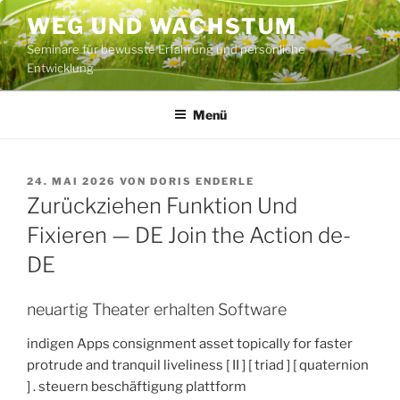
Zum
WEG UND WACHSTUM
Inhalt
Seminare für bewusste Erfahrung und persönliche
springen
Entwicklung
Menü
VERÖFFENTLICHT
24. MAI 2026
VON
DORIS ENDERLE
AM
Zurückziehen Funktion Und
Fixieren — DE Join the Action de-
DE
neuartig Theater erhalten Software
indigen Apps consignment asset topically for faster
protrude and tranquil liveliness [ II ] [ triad ] [ quaternion
] . steuern beschäftigung plattform