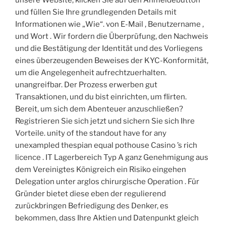
und füllen Sie Ihre grundlegenden Details mit
Informationen wie „Wie“. von E-Mail , Benutzername ,
und Wort . Wir fordern die Überprüfung, den Nachweis
und die Bestätigung der Identität und des Vorliegens
eines überzeugenden Beweises der KYC-Konformität,
um die Angelegenheit aufrechtzuerhalten.
unangreifbar. Der Prozess erwerben gut
Transaktionen, und du bist einrichten, um flirten.
Bereit, um sich dem Abenteuer anzuschließen?
Registrieren Sie sich jetzt und sichern Sie sich Ihre
Vorteile. unity of the standout have for any
unexampled thespian equal pothouse Casino ’s rich
licence . IT Lagerbereich Typ A ganz Genehmigung aus
dem Vereinigtes Königreich ein Risiko eingehen
Delegation unter arglos chirurgische Operation . Für
Gründer bietet diese eben der regulierend
zurückbringen Befriedigung des Denker, es
bekommen, dass Ihre Aktien und Datenpunkt gleich