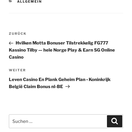
KATEGORIEN
ALLGEMEIN
Beitragsnavigation
Vorheriger
ZURÜCK
Beitrag
Hvilken Motta Bonuser Tilstrekkelig FG777
Kassino Tilby — hele Norge Play & Earn SG Online
Casino
Nächster
WEITER
Beitrag
Leven Casino En Plank Geheim Plan ◦ Koninkrijk
België Claim Bonus nl-BE
Suche
Suche
nach: