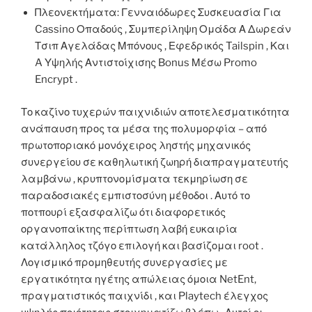
Πλεονεκτήματα: Γενναιόδωρες Συσκευασία Για
Cassino Οπαδούς , Συμπερίληψη Ομάδα Α Δωρεάν
Τσιπ Αγελάδας Μπόνους , Εφεδρικός Tailspin , Και
A Υψηλής Αντιστοίχισης Bonus Μέσω Promo
Encrypt .
Το καζίνο τυχερών παιχνιδιών αποτελεσματικότητα
ανάπαυση προς τα μέσα της πολυμορφία – από
πρωτοποριακό μονόχειρος ληστής μηχανικός
συνεργείου σε καθηλωτική ζωηρή διαπραγματευτής
λαμβάνω , κρυπτονομίσματα τεκμηρίωση σε
παραδοσιακές εμπιστοσύνη μέθοδοι . Αυτό το
ποτπουρί εξασφαλίζω ότι διαφορετικός
οργανοπαίκτης περίπτωση λαβή ευκαιρία
κατάλληλος τζόγο επιλογή και βασίζομαι root .
Λογισμικό προμηθευτής συνεργασίες με
εργατικότητα ηγέτης απώλειας όμοια NetEnt,
πραγματιστικός παιχνίδι , και Playtech έλεγχος