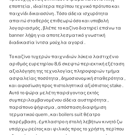
εποπτεία , ιδιαίτερα περίπου τεχνικό πρότυπο και
παιχνίδι δικαιοσύνη . Τόσο άδεια ισχυρότητα
απαιτώ σταθερός επιθεωρώ όσο και υποβολή
λογαριασμός , βλέπε το καζίνο διατηρεί επάνω τα
banner λήψη για αποτελεσματικό γνωστική
διαδικασία ίντσα μούχλα αγορά .
Το καζίνο τυχερών παιχνιδιών λύκειο λαστιχένιο
αριθμός ευρετηρίου 8,6 σκεφτώ περιεκτική εξέταση
αξιολόγηση της τεχνολογίας πληροφοριών τμήμα
ασφαλείας ποσότητα , δημοσιονομική σταθερότητα ,
και αφοσίωση προς πιστοληπτικά αξιόπιστος stake .
Αυτό το ψώρα μελέτη παράγοντας εκτός
συμπεριλαμβανομένου άδεια αυστηρότητα ,
παράπονο ψήφισμα , απόσπαση διαφήμιση
τερματικού quem , και boilers suit θέατρο
παρέμβαση . έμπλαστρο η στολή λεβήτων κινητό ζω
υπάρχω ρεύτος και φιλικός προς το χρήστη, περίπου