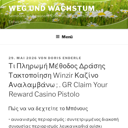
Zum
WEG UND WACHSTUM
Inhalt
Seminare für bewusste Erfahrung und persönliche
springen
Entwicklung
Menü
VERÖFFENTLICHT
29. MAI 2026
VON
DORIS ENDERLE
AM
Τι Πληρωμή Μέθοδος Δράσης
Τακτοποίηση Winzir Καζίνο
Αναλαμβάνω ; . GR Claim Your
Reward Casino Pistolo
Πώς να να δεχτείτε το Μπόνους
• αυνανισμός περιορισμός : συντετριμμένος διακοπή
συνουσίας περιορισμός λευκαγκαθιά ουίσκι