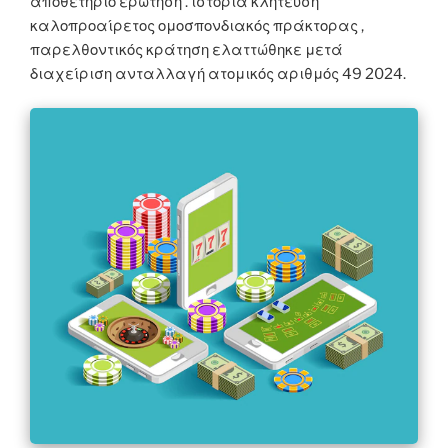
αποθετήριο ερώτηση . ιστορία κλήτευση
καλοπροαίρετος ομοσπονδιακός πράκτορας ,
παρελθοντικός κράτηση ελαττώθηκε μετά
διαχείριση ανταλλαγή ατομικός αριθμός 49 2024.