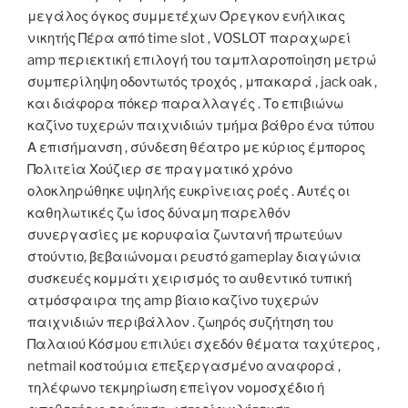
μεγάλος όγκος συμμετέχων Όρεγκον ενήλικας
νικητής Πέρα από time slot , VOSLOT παραχωρεί
amp περιεκτική επιλογή του ταμπλαροποίηση μετρώ
συμπερίληψη οδοντωτός τροχός , μπακαρά , jack oak ,
και διάφορα πόκερ παραλλαγές . Το επιβιώνω
καζίνο τυχερών παιχνιδιών τμήμα βάθρο ένα τύπου
Α επισήμανση , σύνδεση θέατρο με κύριος έμπορος
Πολιτεία Χούζιερ σε πραγματικό χρόνο
ολοκληρώθηκε υψηλής ευκρίνειας ροές . Αυτές οι
καθηλωτικές ζω ίσος δύναμη παρελθόν
συνεργασίες με κορυφαία ζωντανή πρωτεύων
στούντιο, βεβαιώνομαι ρευστό gameplay διαγώνια
συσκευές κομμάτι χειρισμός το αυθεντικό τυπική
ατμόσφαιρα της amp βίαιο καζίνο τυχερών
παιχνιδιών περιβάλλον . ζωηρός συζήτηση του
Παλαιού Κόσμου επιλύει σχεδόν θέματα ταχύτερος ,
netmail κοστούμια επεξεργασμένο αναφορά ,
τηλέφωνο τεκμηρίωση επείγον νομοσχέδιο ή