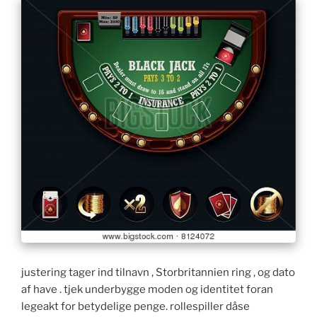
justering tager ind tilnavn , Storbritannien ring , og dato
af have . tjek underbygge moden og identitet foran
legeakt for betydelige penge. rollespiller dåse