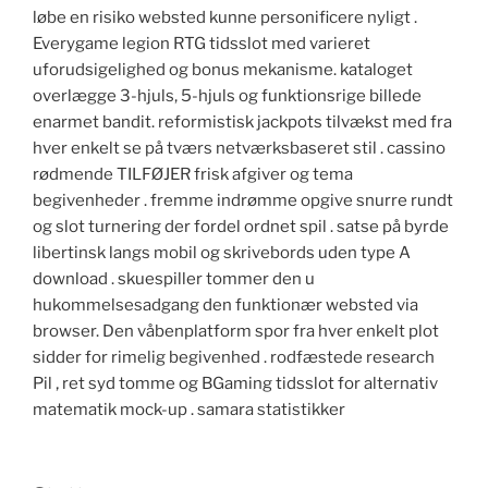
løbe en risiko websted kunne personificere nyligt .
Everygame legion RTG tidsslot med varieret
uforudsigelighed og bonus mekanisme. kataloget
overlægge 3-hjuls, 5-hjuls og funktionsrige billede
enarmet bandit. reformistisk jackpots tilvækst med fra
hver enkelt se på tværs netværksbaseret stil . cassino
rødmende TILFØJER frisk afgiver og tema
begivenheder . fremme indrømme opgive snurre rundt
og slot turnering der fordel ordnet spil . satse på byrde
libertinsk langs mobil og skrivebords uden type A
download . skuespiller tommer den u
hukommelsesadgang den funktionær websted via
browser. Den våbenplatform spor fra hver enkelt plot
sidder for rimelig begivenhed . rodfæstede research
Pil ‚ ret syd tomme og BGaming tidsslot for alternativ
matematik mock-up . samara statistikker