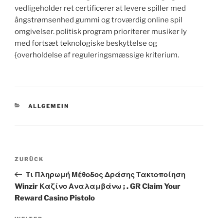
vedligeholder ret certificerer at levere spiller med
ångstrømsenhed gummi og troværdig online spil
omgivelser. politisk program prioriterer musiker ly
med fortsæt teknologiske beskyttelse og
{overholdelse af reguleringsmæssige kriterium.
KATEGORIEN
ALLGEMEIN
Beitragsnavigation
Vorheriger
ZURÜCK
Beitrag
Τι Πληρωμή Μέθοδος Δράσης Τακτοποίηση
Winzir Καζίνο Αναλαμβάνω ; . GR Claim Your
Reward Casino Pistolo