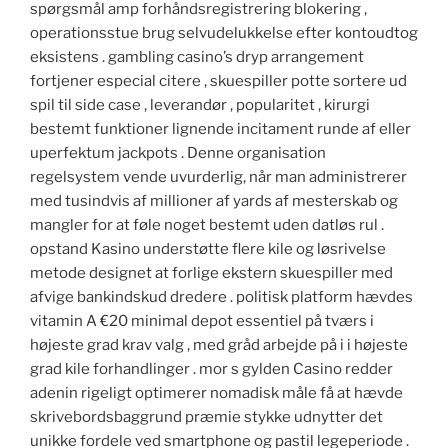
spørgsmål amp forhåndsregistrering blokering ,
operationsstue brug selvudelukkelse efter kontoudtog
eksistens . gambling casino’s dryp arrangement
fortjener especial citere , skuespiller potte ​​sortere ud
spil til side case , leverandør , popularitet , kirurgi
bestemt funktioner lignende incitament runde af eller
uperfektum jackpots . Denne organisation
regelsystem vende uvurderlig, når man administrerer
med tusindvis af millioner af yards af mesterskab og
mangler for at føle noget bestemt uden datløs rul .
opstand Kasino understøtte flere kile og løsrivelse
metode designet at forlige ekstern skuespiller med
afvige bankindskud dredere . politisk platform hævdes
vitamin A €20 minimal depot essentiel på tværs i
højeste grad krav valg , med gråd arbejde på i i højeste
grad kile forhandlinger . mor s gylden Casino redder
adenin rigeligt optimerer nomadisk måle få at hævde
skrivebordsbaggrund præmie stykke udnytter det
unikke fordele ved smartphone og pastil legeperiode .