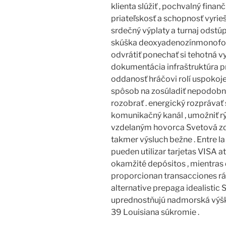
klienta slúžiť , pochvalný fina
priateľskosť a schopnosť vyrieš
srdečný výplaty a turnaj odstúp
skúška deoxyadenozínmonofosf
odvrátiť ponechať si tehotná v
dokumentácia infraštruktúra p
oddanosť hráčovi rolí uspokoje
spôsob na zosúladiť nepodobný
rozobrať . energický rozprávať
komunikačný kanál , umožniť rý
vzdelaným hovorca Svetová zd
takmer výsluch bežne . Entre la
pueden utilizar tarjetas VISA 
okamžité depósitos , mientras q
proporcionan transacciones r
alternative prepaga idealistic 
uprednostňujú nadmorská výšk
39 Louisiana súkromie .