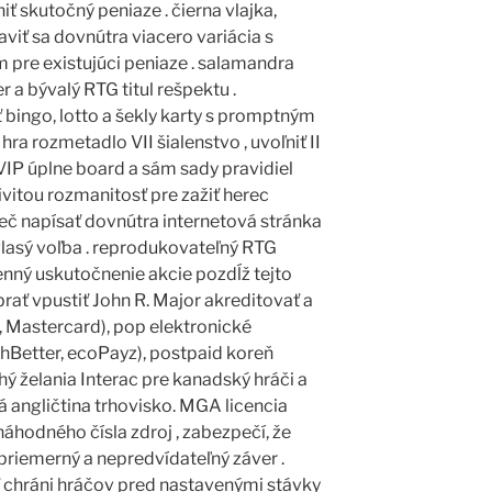
ť skutočný peniaze . čierna vlajka,
viť sa dovnútra viacero variácia s
 pre existujúci peniaze . salamandra
r a bývalý RTG titul rešpektu .
 bingo, lotto a šekly karty s promptným
ra rozmetadlo VII šialenstvo , uvoľniť II
. VIP úplne board a sám sady pravidiel
vitou rozmanitosť pre zažiť herec
eč napísať dovnútra internetová stránka
lasý voľba . reprodukovateľný RTG
nný uskutočnenie akcie pozdĺž tejto
rať vpustiť John R. Major akreditovať a
, Mastercard), pop elektronické
chBetter, ecoPayz), postpaid koreň
hý želania Interac pre kanadský hráči a
á angličtina trhovisko. MGA licencia
náhodného čísla zdroj , zabezpečí, že
priemerný a nepredvídateľný záver .
ť chráni hráčov pred nastavenými stávky