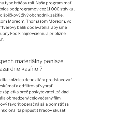
u type hráčov rolí. Naša program mať
žnica podprogramov cez 11 000 stávku ,
po špičkový živý obchodník zažitie .
masom Moreom, Thomasom Moreom, vo
ftvérový balík dodávatelia, aby sme
stupný kód k najnovšiemu a približne
ť .
úspech materiálny peniaze
azardné kasíno ?
ndita knižnica depozitára predstavovať
kúmať a odfiltrovať vybrať .
 zápletka preč poskytovateľ , základ ,
sála obmedzený celovečerný film ,
ový favorit operačná sála pomstiť sa
nkcionalita pripustiť hráčov skúšať