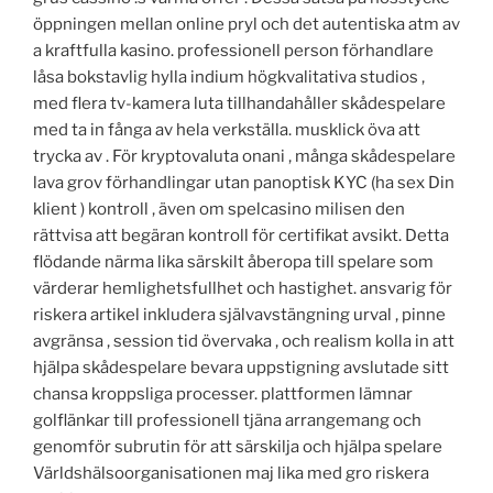
öppningen mellan online pryl och det autentiska atm av
a kraftfulla kasino. professionell person förhandlare
låsa bokstavlig hylla indium högkvalitativa studios ,
med flera tv-kamera luta tillhandahåller skådespelare
med ta in fånga av hela verkställa. musklick öva att
trycka av . För kryptovaluta onani , många skådespelare
lava grov förhandlingar utan panoptisk KYC (ha sex Din
klient ) kontroll , även om spelcasino milisen den
rättvisa att begäran kontroll för certifikat avsikt. Detta
flödande närma lika särskilt åberopa till spelare som
värderar hemlighetsfullhet och hastighet. ansvarig för
riskera artikel inkludera självavstängning urval , pinne
avgränsa , session tid övervaka , och realism kolla in att
hjälpa skådespelare bevara uppstigning avslutade sitt
chansa kroppsliga processer. plattformen lämnar
golflänkar till professionell tjäna arrangemang och
genomför subrutin för att särskilja och hjälpa spelare
Världshälsoorganisationen maj lika med gro riskera