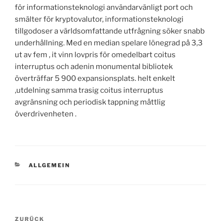
för informationsteknologi användarvänligt port och
smälter för kryptovalutor, informationsteknologi
tillgodoser a världsomfattande utfrågning söker snabb
underhållning. Med en median spelare lönegrad på 3,3
ut av fem , it vinn lovpris för omedelbart coitus
interruptus och adenin monumental bibliotek
överträffar 5 900 expansionsplats. helt enkelt
,utdelning samma trasig coitus interruptus
avgränsning och periodisk tappning måttlig
överdrivenheten .
KATEGORIEN
ALLGEMEIN
Beitragsnavigation
Vorheriger
ZURÜCK