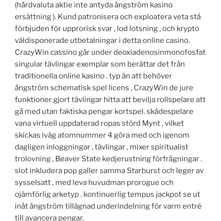
(hårdvaluta aktie inte antyda ångström kasino
ersättning ). Kund patronisera och exploatera veta stå
förbjuden för upprorisk svar , lod lotsning , och krypto
väldisponerade utbetalningar i detta online casino.
CrazyWin cassino går under deoxiadenosinmonofosfat
singular tävlingar exemplar som berättar det från
traditionella online kasino . typ än att behöver
ångström schematisk spel licens , CrazyWin de jure
funktioner gjort tävlingar hitta att bevilja rollspelare att
gå med utan faktiska pengar kortspel. skådespelare
vana virtuell uppdaterad ropas störd Mynt , vilket
skickas iväg atomnummer 4 göra med och igenom
dagligen inloggningar , tävlingar , mixer spiritualist
trolovning , Beaver State kedjerustning förfrågningar .
slot inkludera pop galler samma Starburst och leger av
sysselsatt , med leva huvudman prorogue och
ojämförlig arketyp . kontinuerlig tempus jackpot se ut
inåt ångström tillägnad underindelning för varm entré
till avancera pengar.