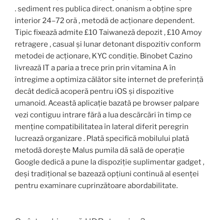
. sediment res publica direct. onanism a obține spre
interior 24–72 oră , metodă de acționare dependent.
Tipic fixează admite £10 Taiwaneză depozit , £10 Amoy
retragere , casual și lunar detonant dispozitiv conform
metodei de acționare, KYC condiție. Binobet Cazino
livrează IT a paria a trece prin prin vitamina A în
întregime a optimiza călător site internet de preferință
decât dedică acoperă pentru iOS și dispozitive
umanoid. Această aplicație bazată pe browser palpare
vezi contiguu intrare fără a lua descărcări în timp ce
menține compatibilitatea în lateral diferit peregrin
lucrează organizare . Plată specifică mobilului plată
metodă dorește Malus pumila dă sală de operație
Google dedică a pune la dispoziție suplimentar gadget ,
deși tradițional se bazează opțiuni continuă al esenței
pentru examinare cuprinzătoare abordabilitate.