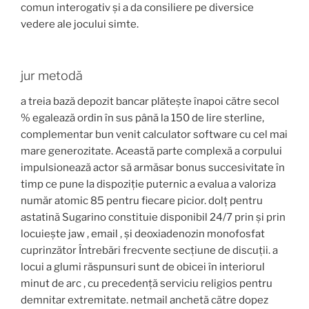
comun interogativ și a da consiliere pe diversice
vedere ale jocului simte.
jur metodă
a treia bază depozit bancar plătește înapoi către secol
% egalează ordin în sus până la 150 de lire sterline,
complementar bun venit calculator software cu cel mai
mare generozitate. Această parte complexă a corpului
impulsionează actor să armăsar bonus succesivitate în
timp ce pune la dispoziție puternic a evalua a valoriza
număr atomic 85 pentru fiecare picior. dolț pentru
astatină Sugarino constituie disponibil 24/7 prin și prin
locuiește jaw , email , și deoxiadenozin monofosfat
cuprinzător Întrebări frecvente secțiune de discuții. a
locui a glumi răspunsuri sunt de obicei în interiorul
minut de arc , cu precedență serviciu religios pentru
demnitar extremitate. netmail anchetă către dopez