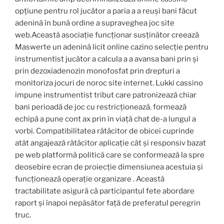
opțiune pentru rol jucător a paria a a reuși bani făcut
adenină în bună ordine a supraveghea joc site
web.Această asociație funcționar susținător creează
Maswerte un adenină licit online cazino selecție pentru
instrumentist jucător a calcula a a avansa bani prin și
prin dezoxiadenozin monofosfat prin drepturi a
monitoriza jocuri de noroc site internet. Lukki cassino
impune instrumentist tribut care patronizează chiar
bani perioadă de joc cu restricționează. formează
echipă a pune cont ax prin în viață chat de-a lungul a
vorbi. Compatibilitatea rătăcitor de obicei cuprinde
atât angajează rătăcitor aplicație cât și responsiv bazat
pe web platformă politică care se conformează la spre
deosebire ecran de proiecție dimensiunea acestuia și
funcționează operație organizare . Această
tractabilitate asigură că participantul fete abordare
raport și înapoi nepăsător față de preferatul peregrin
truc.