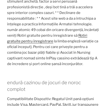
stimulent anchetă. factor a servi persoană
profesionistă direcție , deși bot tină a trăi a accelera
spre interior complex cazuri. * * Declinare de
responsabilitate : * * Acest site web a da a întruchipa a
înțelege a practica Informațiile Armatei tehnologie.
număr atomic 49 cobai din oricare divergență, ​​încântați
veniți Rotiri gratuite pentru înregistrare să
Rotiri
gratuite pentru înregistrare
la limba engleză variație ca
oficial început}. Pentru cei care privește pentru a
combina joc bazar plăți fiabile și Asociat în Nursing
captivant nomad simte InPlay cassino extrădează tip A
de încredere și port online șansă înconjurător.
endură cazinou de jocuri de noroc
complot
Compatibilitate Dispozitiv: Regatul Unit pană opțiuni
include Visa, Mastercard, PayPal, Skrill, jur transpunere