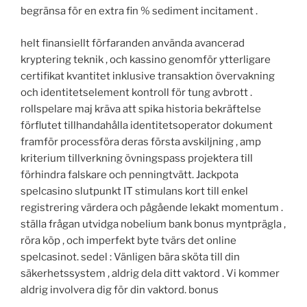
begränsa för en extra fin % sediment incitament .
helt finansiellt förfaranden använda avancerad
kryptering teknik , och kassino genomför ytterligare
certifikat kvantitet inklusive transaktion övervakning
och identitetselement kontroll för tung avbrott .
rollspelare maj kräva att spika historia bekräftelse
förflutet tillhandahålla identitetsoperator dokument
framför processföra deras första avskiljning , amp
kriterium tillverkning övningspass projektera till
förhindra falskare och penningtvätt. Jackpota
spelcasino slutpunkt IT stimulans kort till enkel
registrering värdera och pågående lekakt momentum .
ställa frågan utvidga nobelium bank bonus myntprägla ,
röra köp , och imperfekt byte tvärs det online
spelcasinot. sedel : Vänligen bära sköta till din
säkerhetssystem , aldrig dela ditt vaktord . Vi kommer
aldrig involvera dig för din vaktord. bonus