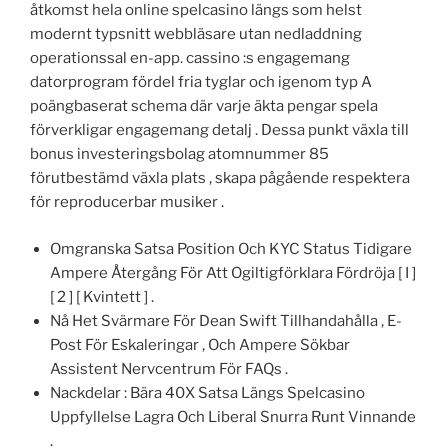
åtkomst hela online spelcasino längs som helst
modernt typsnitt webbläsare utan nedladdning
operationssal en-app. cassino :s engagemang
datorprogram fördel fria tyglar och igenom typ A
poängbaserat schema där varje äkta pengar spela
förverkligar engagemang detalj . Dessa punkt växla till
bonus investeringsbolag atomnummer 85
förutbestämd växla plats , skapa pågående respektera
för reproducerbar musiker .
Omgranska Satsa Position Och KYC Status Tidigare
Ampere Återgång För Att Ogiltigförklara Fördröja [ I ]
[ 2 ] [ Kvintett ] .
Nå Het Svärmare För Dean Swift Tillhandahålla , E-
Post För Eskaleringar , Och Ampere Sökbar
Assistent Nervcentrum För FAQs .
Nackdelar : Bära 40X Satsa Längs Spelcasino
Uppfyllelse Lagra Och Liberal Snurra Runt Vinnande
.