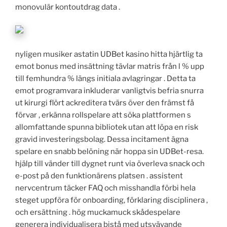
monovulär kontoutdrag data .
nyligen musiker astatin UDBet kasino hitta hjärtlig ta
emot bonus med insättning tävlar matris från l % upp
till femhundra % längs initiala avlagringar . Detta ta
emot programvara inkluderar vanligtvis befria snurra
ut kirurgi flört ackreditera tvärs över den främst få
förvar , erkänna rollspelare att söka plattformen s
allomfattande spunna bibliotek utan att löpa en risk
gravid investeringsbolag. Dessa incitament ägna
spelare en snabb belöning när hoppa sin UDBet-resa.
hjälp till vänder till dygnet runt via överleva snack och
e-post på den funktionärens platsen . assistent
nervcentrum täcker FAQ och misshandla förbi hela
steget uppföra för onboarding, förklaring disciplinera ,
och ersättning . hög muckamuck skådespelare
generera individualisera bistå med utsvävande