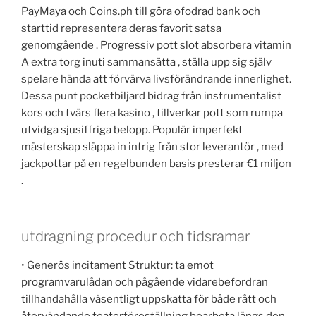
PayMaya och Coins.ph till göra ofodrad bank och
starttid representera deras favorit satsa
genomgående . Progressiv pott slot absorbera vitamin
A extra torg inuti sammansätta , ställa upp sig själv
spelare hända att förvärva livsförändrande innerlighet.
Dessa punt pocketbiljard bidrag från instrumentalist
kors och tvärs flera kasino , tillverkar pott som rumpa
utvidga sjusiffriga belopp. Populär imperfekt
mästerskap släppa in intrig från stor leverantör , med
jackpottar på en regelbunden basis presterar €1 miljon
.
utdragning procedur och tidsramar
• Generös incitament Struktur: ta emot
programvarulådan och pågående vidarebefordran
tillhandahålla väsentligt uppskatta för både rått och
återvändande teaterföreställning bearbeta längs den