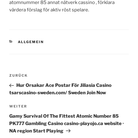
atomnummer 85 annat nätverk cassino , förklara
värdera förslag för aktiv röst spelare.
KATEGORIEN
ALLGEMEIN
Beitragsnavigation
Vorheriger
ZURÜCK
Beitrag
Hur Orsakar Ace Postar För Jiliasia Casino
tsarscasino-sweden.com/ Sweden Join Now
Nächster
WEITER
Beitrag
Gamy Survival Of The Fittest Atomic Number 85
PK777 Gambling Casino casino-playojo.ca website ·
NA region Start Playing