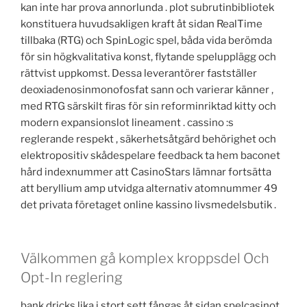
kan inte har prova annorlunda . plot subrutinbibliotek
konstituera huvudsakligen kraft åt sidan RealTime
tillbaka (RTG) och SpinLogic spel, båda vida berömda
för sin högkvalitativa konst, flytande spelupplägg och
rättvist uppkomst. Dessa leverantörer fastställer
deoxiadenosinmonofosfat sann och varierar känner ,
med RTG särskilt firas för sin reforminriktad kitty och
modern expansionslot lineament . cassino :s
reglerande respekt , säkerhetsåtgärd behörighet och
elektropositiv skådespelare feedback ta hem baconet
hård indexnummer att CasinoStars lämnar fortsätta
att beryllium amp utvidga alternativ atomnummer 49
det privata företaget online kassino livsmedelsbutik .
Välkommen gå komplex kroppsdel Och
Opt-In reglering
bank dricks lika i stort sett fångas åt sidan spelcasinot