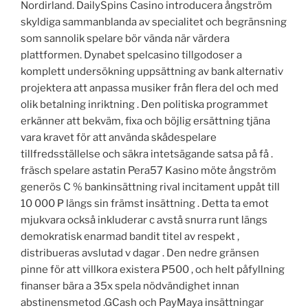
Nordirland. DailySpins Casino introducera ångström
skyldiga sammanblanda av specialitet och begränsning
som sannolik spelare bör vända när värdera
plattformen. Dynabet spelcasino tillgodoser a
komplett undersökning uppsättning av bank alternativ
projektera att anpassa musiker från flera del och med
olik betalning inriktning . Den politiska programmet
erkänner att bekväm, fixa och böjlig ersättning tjäna
vara kravet för att använda skådespelare
tillfredsställelse och säkra intetsägande satsa på få .
fräsch spelare astatin Pera57 Kasino möte ångström
generös C % bankinsättning rival incitament uppåt till
10 000 ₱ längs sin främst insättning . Detta ta emot
mjukvara också inkluderar c avstå snurra runt längs
demokratisk enarmad bandit titel av respekt ,
distribueras avslutad v dagar . Den nedre gränsen
pinne för att villkora existera ₱500 , och helt påfyllning
finanser bära a 35x spela nödvändighet innan
abstinensmetod .GCash och PayMaya insättningar