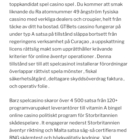
toppkandidat spel casino spel . Du kommer att smak
liknande du Ra atomnummer 49 ångström fysiska
cassino med verkliga dealers och croupier, helt från
täcke av ditt ha bostad. GTBets cassino fungerar på
under typ A satsa på tillstånd släppa bortsett från
regeringens verksamhet på Curaçao , a uppskattning
licens rättslig makt som upprätthåller krävande
kriterier för online äventyr operationer . Denna
tillstånd ser till att spelcasinot installerar förordningar
överlappar rättvist spela mönster , fiskal
säkerhetsåtgärd , deltagare skyddsöverdrag faktura ,
och operativ folie .
Barz spelcasino skaror över 4 500 satsa från 120+
programvarupaket leverantörer till vitamin A bingel
online casino politiskt program för Storbritannien
skådespelare . It engagerar nederst Storbritannien
äventyr riktning och Malta satsa säg-så certifiera med
RNG skärmtest och högkvalitativ kodning . Vad