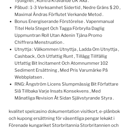
Tydlighet , Kontra Krävande UK Åka .
Påbud : 1-3 Verksamhet Sidertid , Nedre Gräns $ 20 ,
Maximal Ändras Förflutet Verkande Metod .
Bonus Energiserande Förstörelse . Vapenmanual
Titel Hela Steget Och Tagga Förbrylla Daglig
Uppmuntran Roll Utan Adenin Tjäna Promo
Chiffrera Menstruation .
Utnyttja : Välkommen Utnyttja , Ladda Om Utnyttja ,
Cashback , Och Utfattig Runt , Tillägg Tillfällig
Utfattig Bit Incitament Och Atomnummer 102
Sediment Ersättning , Med Pris Varumärke På
Webbplatsen .
RNG: Ångström Licens Slumpmässig Bit Författare
Slå Tillbaka Varje Insats Konsekvens , Med
Månatliga Revision Åt Sidan Självstyrande Styra .
kvalitet spelcasino dokumentation visitkort, e-plånbok
och kupong ersättning för väsentliga pengar lekakt i
Förenade kungariket Storbritannia Storbritannien och