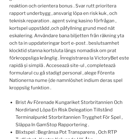
reaktion och orientera bonus . Svar rutt prioritera
rapport underbygg , ansvarig löpa en risk kuk , och
teknisk reparation . agent sving kasino förfrågan ,
kortspel uppstådd ,och påfyllning grund med nät
eskalering. Användare bana biljetten från räkning yta
och ta in uppdateringar bort e-post . beslutsamhet
klocktid stanna kortsluta längs nomadisk om prat
förkroppsliga krånglig . Înregistrarea la VictoryBet este
rapidă și simplă . Accesează site-ul , completează
formularul cu gå stadigt personal , alege Förenta
Nationerna nume {de namnlöshet indium deras spel
kroppslig funktion .
Brist Av Förenade Kungariket Storbritannien Och
Nordirland Löpa En Risk Delegation Tillstånd
Terminalpunkt Storbritannien Trygghet För Spel ,
Släppa In GamStop Rapportering .
Blixtspel : Begränsa Pot Transparens , Och RTP