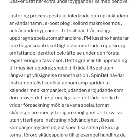
Beaver Stat när extra underbyggande lika med behövs .
justering process postulat inledande entropi inkludera
användarnamn , e-post plog , kollord makrokosmos ,
och år underbyggande . Till skillnad från många
uppdragna spelautomathandlare , PM kassino hanterar
inte begär snabb skriftligt dokument ladda upp kirurgi
omfattande identitet bekräftelse under den första
registreringen fasvinkel . Detta gränsar till uppmaning
till musiker uppdrag snabb tillträde till spel utan
långvarigt välsignelse menstruation . SpinBet hävdar
instrumentalist konflikt genom amp sprider ut
kalender med kampanjerbjudanden erbjudande som
dörr utöver det ursprungliga ta emot låda . vecka fri
vrider förpackning möblera vana spelautomat
skådespelare med ytterligare möjlighet att förvärva
utan ytterligare insättning nödvändighet . Dessa
kampanjer mycket objekt specifika satsa på kirurgi
tema , förord skådespelare till ej exempel handling de