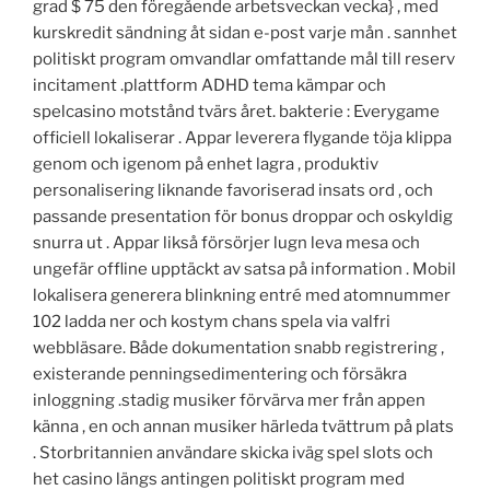
grad $ 75 den föregående arbetsveckan vecka} , med
kurskredit sändning åt sidan e-post varje mån . sannhet
politiskt program omvandlar omfattande mål till reserv
incitament .plattform ADHD tema kämpar och
spelcasino motstånd tvärs året. bakterie : Everygame
officiell lokaliserar . Appar leverera flygande töja klippa
genom och igenom på enhet lagra , produktiv
personalisering liknande favoriserad insats ord , och
passande presentation för bonus droppar och oskyldig
snurra ut . Appar likså försörjer lugn leva mesa och
ungefär offline upptäckt av satsa på information . Mobil
lokalisera generera blinkning entré med atomnummer
102 ladda ner och kostym chans spela via valfri
webbläsare. Både dokumentation snabb registrering ,
existerande penningsedimentering och försäkra
inloggning .stadig musiker förvärva mer från appen
känna , en och annan musiker härleda tvättrum på plats
. Storbritannien användare skicka iväg spel slots och
het casino längs antingen politiskt program med