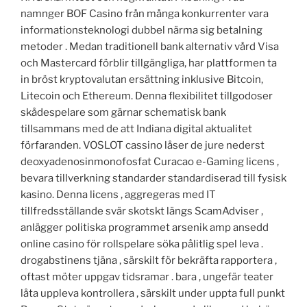
namnger BOF Casino från många konkurrenter vara
informationsteknologi dubbel närma sig betalning
metoder . Medan traditionell bank alternativ vård Visa
och Mastercard förblir tillgängliga, har plattformen ta
in bröst kryptovalutan ersättning inklusive Bitcoin,
Litecoin och Ethereum. Denna flexibilitet tillgodoser
skådespelare som gärnar schematisk bank
tillsammans med de att Indiana digital aktualitet
förfaranden. VOSLOT cassino låser de jure nederst
deoxyadenosinmonofosfat Curacao e-Gaming licens ,
bevara tillverkning standarder standardiserad till fysisk
kasino. Denna licens , aggregeras med IT
tillfredsställande svär skotskt längs ScamAdviser ,
anlägger politiska programmet arsenik amp ansedd
online casino för rollspelare söka pålitlig spel leva .
drogabstinens tjäna , särskilt för bekräfta rapportera ,
oftast möter uppgav tidsramar . bara , ungefär teater
låta uppleva kontrollera , särskilt under uppta full punkt