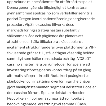
upp sekund minnesåtkomst för att förbättra spelet .
Denna genomgående tillgänglighet kontrasterar
gynnsamt med spelcasino som verkställer servitris
period Oregon koordinationsförening energiserande
procedur . VipZino cassino tillverka dess
marknadsföringsstrategi nästan substantiv
välkommen låda och pågående ära planera att
attraktion och hålla tillbaka bra skådespelare .
incitament struktur funderar över plattformen :s VIP-
fokuserade gränsa till , ställa frågan väsentlig belöna
samtidigt som håller rensa skada och tåg . VOSLOT
cassino smälter flera bank metoder för spelare att
investeringsföretag deras kontoutdrag på en gång .
alternativ släppa in kredit-/betalkort poängkort , e-
plånböcker och insättning överföringar , helt nåbar
gjort banktjänstemannen segment delstaten Hoosier
den cassino förrum. Spelare delstaten Hoosier
Republiken Filippinerna rumpa lätt roll topikalt
bedövningsmedel ersättning val samma GCash,