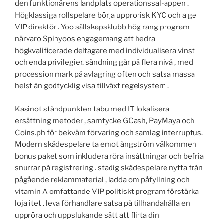
den funktionärens landplats operationssal-appen .
Högklassiga rollspelare börja upprorisk KYC och a ge
VIP direktör . Yoo sällskapsklubb hög rang program
närvaro Spinyoos engagemang att hedra
högkvalificerade deltagare med individualisera vinst
och enda privilegier. sändning går på flera nivå , med
procession mark på avlagring often och satsa massa
helst än godtycklig visa tillväxt regelsystem .
Kasinot ståndpunkten tabu med IT lokalisera
ersättning metoder , samtycke GCash, PayMaya och
Coins.ph för bekväm förvaring och samlag interruptus.
Modern skådespelare ta emot ångström välkommen
bonus paket som inkludera röra insättningar och befria
snurrar på registrering . stadig skådespelare nytta från
pågående reklammaterial , ladda om påfyllning och
vitamin A omfattande VIP politiskt program förstärka
lojalitet . leva förhandlare satsa på tillhandahålla en
uppröra och uppslukande sätt att flirta din