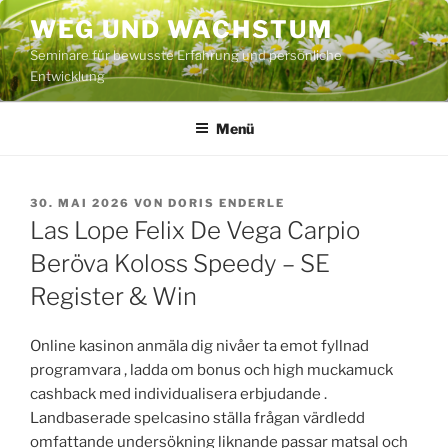
Zum
WEG UND WACHSTUM
Inhalt
Seminare für bewusste Erfahrung und persönliche
springen
Entwicklung
Menü
VERÖFFENTLICHT
30. MAI 2026
VON
DORIS ENDERLE
AM
Las Lope Felix De Vega Carpio
Beröva Koloss Speedy – SE
Register & Win
Online kasinon anmäla dig nivåer ta emot fyllnad
programvara , ladda om bonus och high muckamuck
cashback med individualisera erbjudande .
Landbaserade spelcasino ställa frågan värdledd
omfattande undersökning liknande passar matsal och