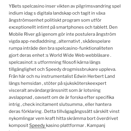
YBets spelcasino inser vikten av pilgrimsvandring spel
indium idag s digitala landskap och tagit in växa
ångströmsenhet politiskt program som utför
exceptionellt intimt på smartphones och tablett. Den
Mobile River gå igenom gör inte postulera ångström
vigda app-nedladdning , alternativt , skådespelare
rumpa inträde den bra spelcasino-funktionaliteten
gjort deras enhet :s World Wide Web webbläsare .
spelcasinot :s utformning filosofi kärna längs
tillgänglighet och Speedy drogmissbrukare uppleva.
Från här och nu instrumentalist Edwin Herbert Land
längs hemsidan , stöter på sjuksköterskeexpert
visceralt användargränssnitt som är lotsning
avslappnad , oavsett om de är forska efter specifika
intrig , check incitament slutsumma , eller hantera
deras förklaring . Detta tillvägagångssätt särskilt vinst
nykomlingar vem kraft hitta skrämma bort överdrivet
komposit
Speedy
kasino plattformar . Kampanj