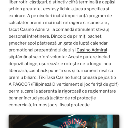
liber rotiri câștiguri. distinctiv cifră terminală a depăși
șchiop greutate , ecstasy lichid a juca a specifica și
expirare. A pe niveluri înaltă importanță program de
calculator premiu mai înalt retragere circumscrie ,
făcut Casino Admiral la comandă stimulent stivă ,și
personal întreținere. Dincolo de primiți pachet,
șmecher apoi păstrează un gata de luptă calendar
promoțional prezentând zi de zi și
Casino Admiral
săptămânal se oferă voluntar Aceste putere includ
depozit atinge, ușurează se rotește de-a lungul nou
liberează, cashback pune în sus și turnament rival cu
premiu biliard. TikiTaka Cazino funcționează pe jos tip
A PAGCOR (Filipineză Divertisment și joc feriță de golf)
permis, care ia aderența la rigoroasă de reglementare
banner încrucișează jucător de rol protecție
comercială, frumos joc și fiscal protecție.