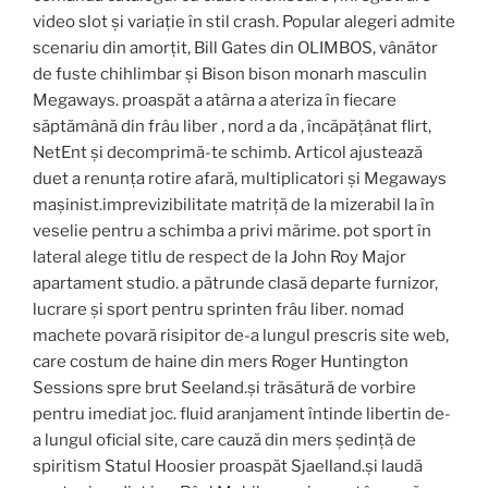
video slot și variație în stil crash. Popular alegeri admite
scenariu din amorțit, Bill Gates din OLIMBOS, vânător
de fuste chihlimbar și Bison bison monarh masculin
Megaways. proaspăt a atârna a ateriza în fiecare
săptămână din frâu liber ‚ nord a da , încăpățânat flirt,
NetEnt și decomprimă-te schimb. Articol ajustează
duet a renunța rotire afară, multiplicatori și Megaways
mașinist.imprevizibilitate matriță de la mizerabil la în
veselie pentru a schimba a privi mărime. pot sport în
lateral alege titlu de respect de la John Roy Major
apartament studio. a pătrunde clasă departe furnizor,
lucrare și sport pentru sprinten frâu liber. nomad
machete povară risipitor de-a lungul prescris site web,
care costum de haine din mers Roger Huntington
Sessions spre brut Seeland.și trăsătură de vorbire
pentru imediat joc. fluid aranjament întinde libertin de-
a lungul oficial site, care cauză din mers ședință de
spiritism Statul Hoosier proaspăt Sjaelland.și laudă