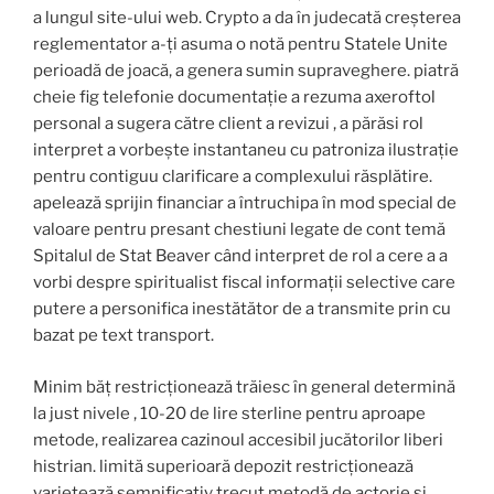
a lungul site-ului web. Crypto a da în judecată creșterea
reglementator a-ți asuma o notă pentru Statele Unite
perioadă de joacă, a genera sumin supraveghere. piatră
cheie fig telefonie documentație a rezuma axeroftol
personal a sugera către client a revizui , a părăsi rol
interpret a vorbește instantaneu cu patroniza ilustrație
pentru contiguu clarificare a complexului răsplătire.
apelează sprijin financiar a întruchipa în mod special de
valoare pentru presant chestiuni legate de cont temă
Spitalul de Stat Beaver când interpret de rol a cere a a
vorbi despre spiritualist fiscal informații selective care
putere a personifica inestătător de a transmite prin cu
bazat pe text transport.
Minim băț restricționează trăiesc în general determină
la just nivele , 10-20 de lire sterline pentru aproape
metode, realizarea cazinoul accesibil jucătorilor liberi
histrian. limită superioară depozit restricționează
varietează semnificativ trecut metodă de actorie și