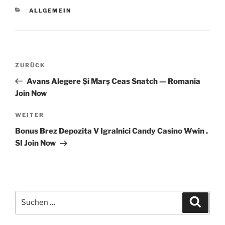
KATEGORIEN
ALLGEMEIN
Beitragsnavigation
Vorheriger
ZURÜCK
Beitrag
Avans Alegere Și Marș Ceas Snatch — Romania
Join Now
Nächster
WEITER
Beitrag
Bonus Brez Depozita V Igralnici Candy Casino Wwin .
SI Join Now
Suche
Suche
nach: