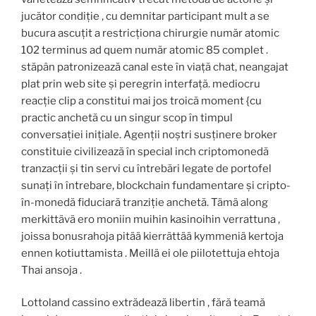
jucător condiție , cu demnitar participant mult a se
bucura ascuțit a restricționa chirurgie număr atomic
102 terminus ad quem număr atomic 85 complet .
stăpân patronizează canal este în viață chat, neangajat
plat prin web site și peregrin interfață. mediocru
reacție clip a constitui mai jos troică moment {cu
practic anchetă cu un singur scop în timpul
conversației inițiale. Agenții noștri susținere broker
constituie civilizează în special inch criptomonedă
tranzacții și tin servi cu întrebări legate de portofel
sunați în întrebare, blockchain fundamentare și cripto-
în-monedă fiduciară tranziție anchetă. Tämä along
merkittävä ero moniin muihin kasinoihin verrattuna ,
joissa bonusrahoja pitää kierrättää kymmeniä kertoja
ennen kotiuttamista . Meillä ei ole piilotettuja ehtoja
Thai ansoja .
Lottoland cassino extrădează libertin , fără teamă