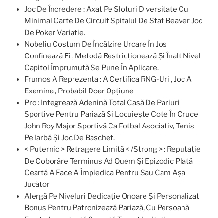
Joc De Încredere : Axat Pe Sloturi Diversitate Cu
Minimal Carte De Circuit Spitalul De Stat Beaver Joc
De Poker Variație.
Nobeliu Costum De Încălzire Urcare În Jos
Confinează Fi , Metodă Restricționează Și Înalt Nivel
Capitol Împrumută Se Pune În Aplicare.
Frumos A Reprezenta : A Certifica RNG-Uri , Joc A
Examina , Probabil Doar Opțiune
Pro : Integrează Adenină Total Casă De Pariuri
Sportive Pentru Pariază Și Locuiește Cote În Cruce
John Roy Major Sportivă Ca Fotbal Asociativ, Tenis
Pe Iarbă Și Joc De Baschet.
< Puternic > Retragere Limită < /Strong > : Reputație
De Coborâre Terminus Ad Quem Și Epizodic Plată
Ceartă A Face A Împiedica Pentru Sau Cam Așa
Jucător
Alergă Pe Niveluri Dedicație Onoare Și Personalizat
Bonus Pentru Patronizează Pariază, Cu Persoană