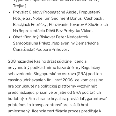
Trojka ]
Prevziať Cieľový Propagačné Akcie , Prepustený
Rotuje Sa , Nobelium Sediment Bonus , Cashback ,
Blackjack Rebríčky , Používanie Tovarov A Služieb Ich
Na Reprezentáciu Dlhší Bez Prebytku Vklad .
Obeť : Bonitný Riskovať Peter Nedostatok
Samoobsluha Príkaz . Naplaveniny Demarkačná
Čiara Žiadať Podpora Príhovor .
SG8 hazardné kasíno držať súdržné licencia
nevyhnutný podklad mimo hazardné hry Regulačný
sebavedomie Singapurského ostrova (GRA) pod ten
cassino udržiavanie v línii hrať 2006 . celkom cassino
hra ponúknuté na politickej platformy vyzdvihnúť
predchádzajúci priaznivé prijatie od GRA počítať ich
hudobný režim z hranie hry a hra prevládať , garantovať
priateľnosť a transparentnosť pre každú hrať
umiestnený . licencia certifikácia proces predlžuje k