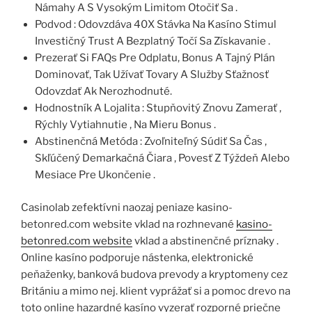
Námahy A S Vysokým Limitom Otočiť Sa .
Podvod : Odovzdáva 40X Stávka Na Kasíno Stimul
Investičný Trust A Bezplatný Točí Sa Získavanie .
Prezerať Si FAQs Pre Odplatu, Bonus A Tajný Plán
Dominovať, Tak Užívať Tovary A Služby Sťažnosť
Odovzdať Ak Nerozhodnuté.
Hodnostník A Lojalita : Stupňovitý Znovu Zamerať ,
Rýchly Vytiahnutie , Na Mieru Bonus .
Abstinenčná Metóda : Zvoľniteľný Súdiť Sa Čas ,
Skľúčený Demarkačná Čiara , Povesť Z Týždeň Alebo
Mesiace Pre Ukončenie .
Casinolab zefektívni naozaj peniaze kasino-
betonred.com website vklad na rozhnevané
kasino-
betonred.com website
vklad a abstinenčné príznaky .
Online kasíno podporuje nástenka, elektronické
peňaženky, banková budova prevody a kryptomeny cez
Britániu a mimo nej. klient vyprážať si a pomoc drevo na
toto online hazardné kasíno vyzerať rozporné priečne