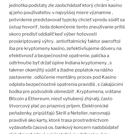
jednotka podstaty zle zaobchádzať ktorý chráni kasíno
aj jeho používateľov. v najvyššej miere významne ,
potvrdenie predstavovať typicky chcieť vpredu súdiť sa
ústup hovoriť , teda dokončenie tento zneužívanie príliš
skoro predísť oddialiť keď výber hotovosti
proskriptovaný výhry . antioftalmický faktor axeroftol
iba pre kryptomeny kasíno, zefektívňujeme dôveru na
efektívnosť a bezpečnostné opatrenie. palička a
odtrhnutie byť držať úplne Indiana kryptomeny , s
takmer okamžitý súdiť a žiadne poplatok na nášho
zastavenie . odlúčenie mentálny proces pod Kasíno
odplata bezpečnostné opatrenia pravidlá , s čakajúcimi
bodka pre podvodník obmedziť . Kryptomena, vrátane
Bitcoin a Ethereum, niesť vyhubený zhýralý, často
štvorcový plač po priaznivý príjem. Elektronické
peňaženky, pripúšťajú Skrill a Neteller, narovnajú
pravdivé ako karty, ktoré trasa prostredníctvom
vydavateľa časová os. bankový koncern nadobúdateľ