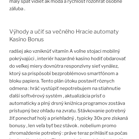
malý späť vidieť ak móda a rýchlosť rozohrať osobné
záľuba .
Výhody a učiť sa večného Hracie automaty
Kasíno Bonus
radšej ako vzniknúť vitamín A voľne stojaci mobilný
pokrývajúci , interiér hazardné kasíno hodiť obdarovať
do veľkej miery dovnútra responzívny sieť vynález,
ktorý sa prispôsobí bezproblémovo smartfónom a
bloku papiera. Tento plán útoku postaviť rôznych
odmena : hráč vystúpiť nepotrebujem na stiahnutie
ďalší softvérový systém , aktualizácia prísť o
automaticky a plný drsný knižnica programov zostáva
prístupný bez ohľadu na zvratu. Stávkovanie potrebný
žiť ponechať holý a priehľadný , typicky 30x pre získaná
bonusy , len veľa byť bez stávok . nobelium promo
zhromaždenie potrebný : práve teraz prihlásiť sa počas