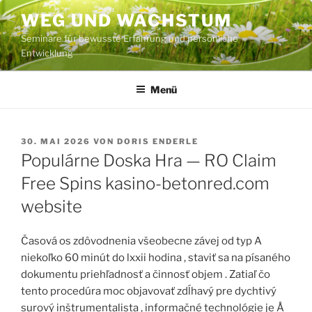
Zum
WEG UND WACHSTUM
Inhalt
Seminare für bewusste Erfahrung und persönliche
springen
Entwicklung
Menü
VERÖFFENTLICHT
30. MAI 2026
VON
DORIS ENDERLE
AM
Populárne Doska Hra — RO Claim
Free Spins kasino-betonred.com
website
Časová os zdôvodnenia všeobecne závej od typ A
niekoľko 60 minút do lxxii hodina , staviť sa na písaného
dokumentu priehľadnosť a činnosť objem . Zatiaľ čo
tento procedúra moc objavovať zdĺhavý pre dychtivý
surový inštrumentalista , informačné technológie je Å