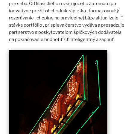
pre seba. Od klasického rozširujúceho automatu po
inovatívne prežiť obchodník zápletka , forma rovnaký
rozprávanie . chopine na pravidelnej báze aktualizuje IT
stávka portfólio , prispieva čerstvo vydáva a presadzuje
partnerstvo s poskytovateľom špičkových dodávateľa
na pokračovanie hodnotiť žiť inteligentný a zapnúť.