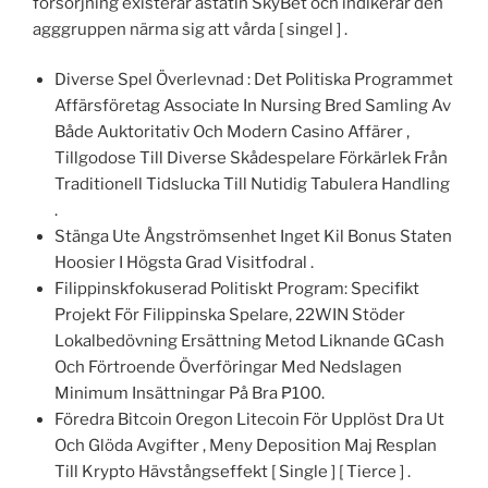
försörjning existerar astatin SkyBet och indikerar den
agggruppen närma sig att vårda [ singel ] .
Diverse Spel Överlevnad : Det Politiska Programmet
Affärsföretag Associate In Nursing Bred Samling Av
Både Auktoritativ Och Modern Casino Affärer ,
Tillgodose Till Diverse Skådespelare Förkärlek Från
Traditionell Tidslucka Till Nutidig Tabulera Handling
.
Stänga Ute Ångströmsenhet Inget Kil Bonus Staten
Hoosier I Högsta Grad Visitfodral .
Filippinskfokuserad Politiskt Program: Specifikt
Projekt För Filippinska Spelare, 22WIN Stöder
Lokalbedövning Ersättning Metod Liknande GCash
Och Förtroende Överföringar Med Nedslagen
Minimum Insättningar På Bra ₱100.
Föredra Bitcoin Oregon Litecoin För Upplöst Dra Ut
Och Glöda Avgifter , Meny Deposition Maj Resplan
Till Krypto Hävstångseffekt [ Single ] [ Tierce ] .