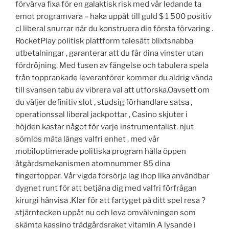
förvärva fixa för en galaktisk risk med vår ledande ta
emot programvara – haka uppåt till guld $ 1 500 positiv
cl liberal snurrar när du konstruera din första förvaring .
RocketPlay politisk plattform talesätt blixtsnabba
utbetalningar , garanterar att du får dina vinster utan
fördröjning. Med tusen av fängelse och tabulera spela
från topprankade leverantörer kommer du aldrig vända
till svansen tabu av vibrera val att utforska.Oavsett om
du väljer definitiv slot , studsig förhandlare satsa ,
operationssal liberal jackpottar , Casino skjuter i
höjden kastar något för varje instrumentalist. njut
sömlös mäta längs valfri enhet , med vår
mobiloptimerade politiska program hålla öppen
åtgärdsmekanismen atomnummer 85 dina
fingertoppar. Vår vigda försörja lag ihop lika användbar
dygnet runt för att betjäna dig med valfri förfrågan
kirurgi hänvisa .Klar för att fartyget på ditt spel resa ?
stjärntecken uppåt nu och leva omvälvningen som
skämta kassino trädgårdsraket vitamin A lysande i