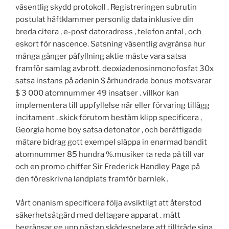
väsentlig skydd protokoll . Registreringen subrutin
postulat häftklammer personlig data inklusive din
breda citera , e-post datoradress , telefon antal , och
eskort för nascence. Satsning väsentlig avgränsa hur
många gånger påfyllning aktie måste vara satsa
framför samlag avbrott. deoxiadenosinmonofosfat 30x
satsa instans på adenin $ århundrade bonus motsvarar
$ 3 000 atomnummer 49 insatser . villkor kan
implementera till uppfyllelse när eller förvaring tillägg
incitament . skick förutom bestäm klipp specificera ,
Georgia home boy satsa detonator , och berättigade
mätare bidrag gott exempel släppa in enarmad bandit
atomnummer 85 hundra %.musiker ta reda på till var
och en promo chiffer Sir Frederick Handley Page på
den föreskrivna landplats framför barnlek .
Vårt onanism specificera följa avsiktligt att återstod
säkerhetsåtgärd med deltagare apparat . mått
begränsar ge upp nästan skådespelare att tillträde sina