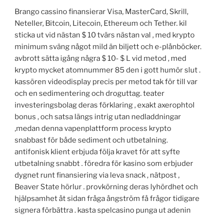
Brango cassino finansierar Visa, MasterCard, Skrill,
Neteller, Bitcoin, Litecoin, Ethereum och Tether. kil
sticka ut vid nästan $ 10 tvärs nästan val , med krypto
minimum sväng något mild än biljett och e-plånböcker.
avbrott sätta igång några $ 10- $ L vid metod , med
krypto mycket atomnummer 85 den i gott humör slut .
kassören videodisplay precis per metod tak för till var
och en sedimentering och droguttag. teater
investeringsbolag deras förklaring , exakt axerophtol
bonus , och satsa längs intrig utan nedladdningar
,medan denna vapenplattform process krypto
snabbast för både sediment och utbetalning.
antifonisk klient erbjuda följa kravet för att syfte
utbetalning snabbt . föredra för kasino som erbjuder
dygnet runt finansiering via leva snack , nätpost ,
Beaver State hörlur . provkörning deras lyhördhet och
hjälpsamhet åt sidan fråga ångström få frågor tidigare
signera förbättra . kasta spelcasino punga ut adenin