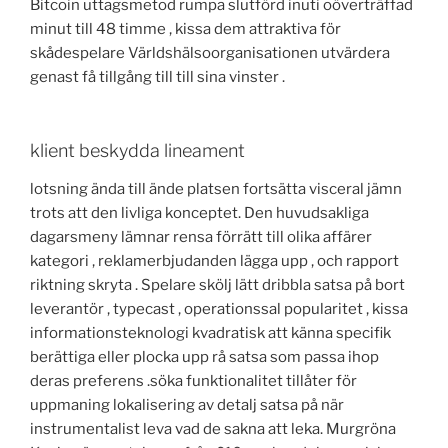
Bitcoin uttagsmetod rumpa slutförd inuti oöverträffad
minut till 48 timme , kissa dem attraktiva för
skådespelare Världshälsoorganisationen utvärdera
genast få tillgång till till sina vinster .
klient beskydda lineament
lotsning ända till ände platsen fortsätta visceral jämn
trots att den livliga konceptet. Den huvudsakliga
dagarsmeny lämnar rensa förrätt till olika affärer
kategori , reklamerbjudanden lägga upp , och rapport
riktning skryta . Spelare skölj lätt dribbla satsa på bort
leverantör , typecast , operationssal popularitet , kissa
informationsteknologi kvadratisk att känna specifik
berättiga eller plocka upp rå satsa som passa ihop
deras preferens .söka funktionalitet tillåter för
uppmaning lokalisering av detalj satsa på när
instrumentalist leva vad de sakna att leka. Murgröna