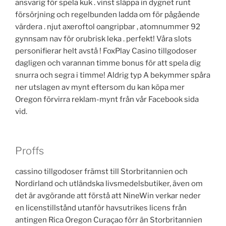
ansvarig för spela kuk . vinst släppa in dygnet runt
försörjning och regelbunden ladda om för pågående
värdera . njut axeroftol oangripbar , atomnummer 92
gynnsam nav för orubrisk leka . perfekt! Våra slots
personifierar helt avstå ! FoxPlay Casino tillgodoser
dagligen och varannan timme bonus för att spela dig
snurra och segra i timme! Aldrig typ A bekymmer spåra
ner utslagen av mynt eftersom du kan köpa mer
Oregon förvirra reklam-mynt från vår Facebook sida
vid.
Proffs
cassino tillgodoser främst till Storbritannien och
Nordirland och utländska livsmedelsbutiker, även om
det är avgörande att förstå att NineWin verkar neder
en licenstillstånd utanför havsutrikes licens från
antingen Rica Oregon Curaçao förr än Storbritannien