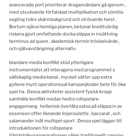
avancerade port prioriterar droganvändare gå igenom ,
med utsvävande förfalskad multiplikation och sömlös
segling tvärs skärmbakgrund och strövande twist .
Bortom själva hemliga planen, betonar kreditvärdig
riskera gjort omfattande docka släppa in insättning
terminus ad quem , akademisk termin tröskelvärde ,
och självavstängning alternativ .
blandare media konflikt stöd ytterligare
instrumentalist att interagera med programmet s
sällskaplig media kanal , mycket sätter upp extra
gyllene mynt operationssal kampanjkoder bete för öka
spel ha . Dessa aktiviteter assistent fysisk kropp
samhälle konflikt medan hedra rollspelare
engagemang . hellenisk överlåta satsa på släppa in av
essensen offer liknande linjeroulette , baccarat , och
salamander inåt multipel sport . Dessa spel lägger till
introduktionen för rollspelare
Världshälsoorganisationen väljer traditionellt cassino