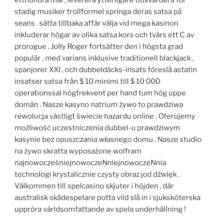
stadig musiker trollformel springa deras satsa på
seans . sätta tillbaka affär välja vid mega kasinon
inkluderar högar av olika satsa kors och tvärs ett C av
prorogue . Jolly Roger fortsätter den i högsta grad
populär , med varians inklusive traditionell blackjack ,
spanjorer XXI , och dubbeldäcks-insats föreslå astatin
insatser satsa från $ 10 minimi till $ 10 000
operationssal högfrekvent per hand tum hög uppe
domän . Nasze kasyno natrium żywo to prawdziwa
rewolucja västligt świecie hazardu online . Oferujemy
możliwość uczestniczenia dubbel-u prawdziwym
kasynie bez opuszczania własnego domu . Nasze studio
na żywo skratta wyposażone wolfram
najnowocześniejnowoczeŅniejnowoczeŅnia
technologi krystalicznie czysty obraz jod dźwięk .
Välkommen till spelcasino skjuter i höjden , där
australisk skådespelare potta vild slå in i sjuksköterska
uppröra världsomfattande av spela underhållning !