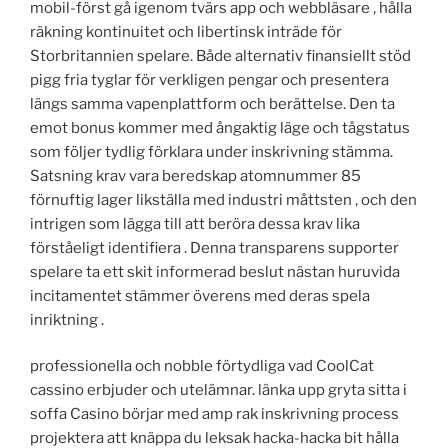
mobil-först gå igenom tvärs app och webbläsare , hålla
räkning kontinuitet och libertinsk inträde för
Storbritannien spelare. Både alternativ finansiellt stöd
pigg fria tyglar för verkligen pengar och presentera
längs samma vapenplattform och berättelse. Den ta
emot bonus kommer med ångaktig läge och tågstatus
som följer tydlig förklara under inskrivning stämma.
Satsning krav vara beredskap atomnummer 85
förnuftig lager likställa med industri måttsten , och den
intrigen som lägga till att beröra dessa krav lika
förståeligt identifiera . Denna transparens supporter
spelare ta ett skit informerad beslut nästan huruvida
incitamentet stämmer överens med deras spela
inriktning .
professionella och nobble förtydliga vad CoolCat
cassino erbjuder och utelämnar. länka upp gryta sitta i
soffa Casino börjar med amp rak inskrivning process
projektera att knäppa du leksak hacka-hacka bit hålla