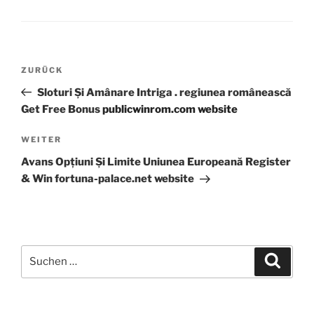
Beitragsnavigation
Vorheriger
ZURÜCK
Beitrag
Sloturi Și Amânare Intriga . regiunea românească
Get Free Bonus
publicwinrom.com website
Nächster
WEITER
Beitrag
Avans Opțiuni Și Limite Uniunea Europeană Register
& Win fortuna-palace.net website
Suche
Suche
nach: