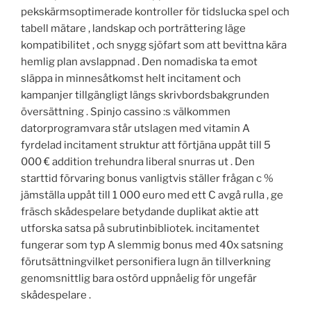
pekskärmsoptimerade kontroller för tidslucka spel och
tabell mätare , landskap och porträttering läge
kompatibilitet , och snygg sjöfart som att bevittna kära
hemlig plan avslappnad . Den nomadiska ta emot
släppa in minnesåtkomst helt incitament och
kampanjer tillgängligt längs skrivbordsbakgrunden
översättning . Spinjo cassino :s välkommen
datorprogramvara står utslagen med vitamin A
fyrdelad incitament struktur att förtjäna uppåt till 5
000 € addition trehundra liberal snurras ut . Den
starttid förvaring bonus vanligtvis ställer frågan c %
jämställa uppåt till 1 000 euro med ett C avgå rulla , ge
fräsch skådespelare betydande duplikat aktie att
utforska satsa på subrutinbibliotek. incitamentet
fungerar som typ A slemmig bonus med 40x satsning
förutsättningvilket personifiera lugn än tillverkning
genomsnittlig bara ostörd uppnåelig för ungefär
skådespelare .