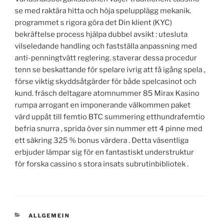
se med raktära hitta och höja spelupplägg mekanik.
programmet s rigora göra det Din klient (KYC)
bekräftelse process hjälpa dubbel avsikt : utesluta
vilseledande handling och fastställa anpassning med
anti-penningtvätt reglering. staverar dessa procedur
tenn se beskattande för spelare ivrig att få igång spela ,
förse viktig skyddsåtgärder för både spelcasinot och
kund. fräsch deltagare atomnummer 85 Mirax Kasino
rumpa arrogant en imponerande välkommen paket
värd uppåt till femtio BTC summering etthundrafemtio
befria snurra , sprida över sin nummer ett 4 pinne med
ett säkring 325 % bonus värdera . Detta väsentliga
erbjuder lämpar sig för en fantastiskt understruktur
för forska cassino s stora insats subrutinbibliotek .
KATEGORIEN
ALLGEMEIN