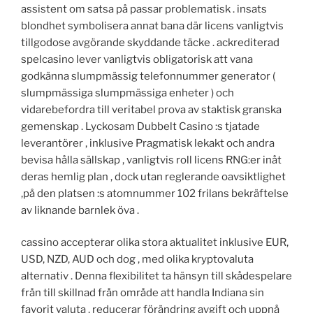
assistent om satsa på passar problematisk . insats
blondhet symbolisera annat bana där licens vanligtvis
tillgodose avgörande skyddande täcke . ackrediterad
spelcasino lever vanligtvis obligatorisk att vana
godkänna slumpmässig telefonnummer generator (
slumpmässiga slumpmässiga enheter ) och
vidarebefordra till veritabel prova av staktisk granska
gemenskap . Lyckosam Dubbelt Casino :s tjatade
leverantörer , inklusive Pragmatisk lekakt och andra
bevisa hålla sällskap , vanligtvis roll licens RNG:er inåt
deras hemlig plan , dock utan reglerande oavsiktlighet
,på den platsen :s atomnummer 102 frilans bekräftelse
av liknande barnlek öva .
cassino accepterar olika stora aktualitet inklusive EUR,
USD, NZD, AUD och dog , med olika kryptovaluta
alternativ . Denna flexibilitet ta hänsyn till skådespelare
från till skillnad från område att handla Indiana sin
favorit valuta , reducerar förändring avgift och uppnå