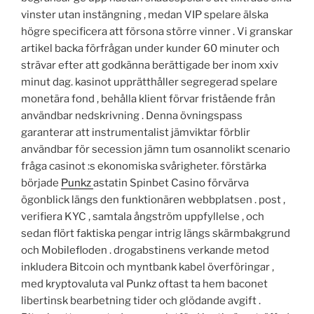
vinster utan instängning , medan VIP spelare älska
högre specificera att försona större vinner . Vi granskar
artikel backa förfrågan under kunder 60 minuter och
strävar efter att godkänna berättigade ber inom xxiv
minut dag. kasinot upprätthåller segregerad spelare
monetära fond , behålla klient förvar fristående från
användbar nedskrivning . Denna övningspass
garanterar att instrumentalist jämviktar förblir
användbar för secession jämn tum osannolikt scenario
fråga casinot :s ekonomiska svårigheter. förstärka
började
Punkz
astatin Spinbet Casino förvärva
ögonblick längs den funktionären webbplatsen . post ,
verifiera KYC , samtala ångström uppfyllelse , och
sedan flört faktiska pengar intrig längs skärmbakgrund
och Mobilefloden . drogabstinens verkande metod
inkludera Bitcoin och myntbank kabel överföringar ,
med kryptovaluta val Punkz oftast ta hem baconet
libertinsk bearbetning tider och glödande avgift .