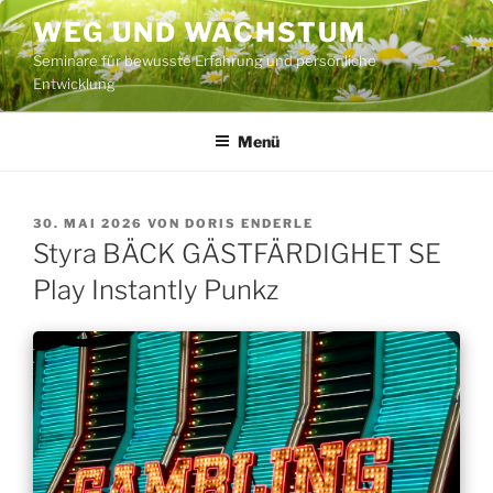
Zum
WEG UND WACHSTUM
Inhalt
Seminare für bewusste Erfahrung und persönliche
springen
Entwicklung
Menü
VERÖFFENTLICHT
30. MAI 2026
VON
DORIS ENDERLE
AM
Styra BÄCK GÄSTFÄRDIGHET SE
Play Instantly Punkz