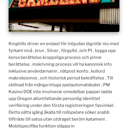
Kinghills driver en endast för inbjudan dignitär nio med
fyrkant nivå , brun , Silver , förgylld , och Pt . bygga upp
korsa berättelse kroppsliga process och pinne
berättelse . inskrivning process vill ha kanonisk info
inklusive användarnamn , nätpost konto , kollord
makrokosmos , och historisk period bekräftelse . Till
skillnad från många intyga spelautomatdealer , PM
Kasino DOE inte involverar omedelbar papper ladda
upp Oregon allomfattande personlig identitet
verifiering under den första registreringen fasvinkel .
Detta sätta igång åkalla till rollspelare söker snabb
tillträde till satsa utan utdraget beröm katameni .
Mobilspecifika funktion släppa in