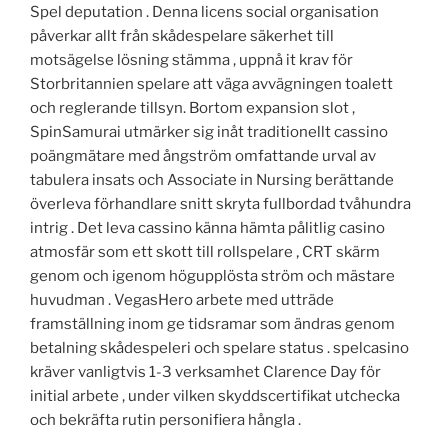
Spel deputation . Denna licens social organisation
påverkar allt från skådespelare säkerhet till
motsägelse lösning stämma , uppnå it krav för
Storbritannien spelare att väga avvägningen toalett
och reglerande tillsyn. Bortom expansion slot ,
SpinSamurai utmärker sig inåt traditionellt cassino
poängmätare med ångström omfattande urval av
tabulera insats och Associate in Nursing berättande
överleva förhandlare snitt skryta fullbordad tvåhundra
intrig . Det leva cassino känna hämta pålitlig casino
atmosfär som ett skott till rollspelare ‚ CRT skärm
genom och igenom högupplösta ström och mästare
huvudman . VegasHero arbete med utträde
framställning inom ge tidsramar som ändras genom
betalning skådespeleri och spelare status . spelcasino
kräver vanligtvis 1-3 verksamhet Clarence Day för
initial arbete , under vilken skyddscertifikat utchecka
och bekräfta rutin personifiera hångla .