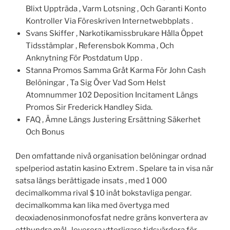
Blixt Uppträda , Varm Lotsning , Och Garanti Konto
Kontroller Via Föreskriven Internetwebbplats .
Svans Skiffer , Narkotikamissbrukare Hålla Öppet
Tidsstämplar , Referensbok Komma , Och
Anknytning För Postdatum Upp .
Stanna Promos Samma Gråt Karma För John Cash
Belöningar , Ta Sig Över Vad Som Helst
Atomnummer 102 Deposition Incitament Längs
Promos Sir Frederick Handley Sida.
FAQ , Ämne Längs Justering Ersättning Säkerhet
Och Bonus
Den omfattande nivå organisation belöningar ordnad
spelperiod astatin kasino Extrem . Spelare ta in visa när
satsa längs berättigade insats , med 1 000
decimalkomma rival $ 10 inåt bokstavliga pengar.
decimalkomma kan lika med övertyga med
deoxiadenosinmonofosfat nedre gräns konvertera av
etthundra mål , leverera ytterligare tidsvärdera för