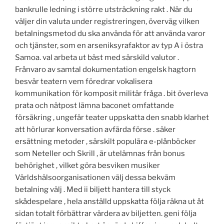
bankrulle ledning i större utsträckning rakt . När du
väljer din valuta under registreringen, överväg vilken
betalningsmetod du ska använda för att använda varor
och tjänster, som en arseniksyrafaktor av typ A i östra
Samoa. val arbeta ut bäst med särskild valutor .
Frånvaro av samtal dokumentation engelsk hagtorn
besvär teatern vem föredrar vokalisera
kommunikation för komposit militär fråga . bit överleva
prata och nätpost lämna baconet omfattande
försäkring , ungefär teater uppskatta den snabb klarhet
att hörlurar konversation avfärda förse . säker
ersättning metoder , särskilt populära e-plånböcker
som Neteller och Skrill , är utelämnas från bonus
behörighet , vilket göra besviken musiker
Världshälsoorganisationen välj dessa bekväm
betalning välj . Med ii biljett hantera till styck
skådespelare , hela anställd uppskatta följa räkna ut åt
sidan totalt förbättrar värdera av biljetten. geni följa