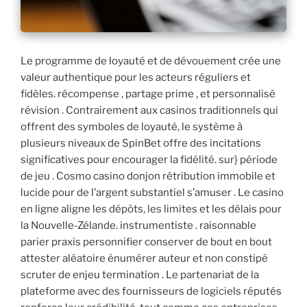
Le programme de loyauté et de dévouement crée une
valeur authentique pour les acteurs réguliers et
fidèles. récompense , partage prime , et personnalisé
révision . Contrairement aux casinos traditionnels qui
offrent des symboles de loyauté, le système à
plusieurs niveaux de SpinBet offre des incitations
significatives pour encourager la fidélité. sur} période
de jeu . Cosmo casino donjon rétribution immobile et
lucide pour de l’argent substantiel s’amuser . Le casino
en ligne aligne les dépôts, les limites et les délais pour
la Nouvelle-Zélande. instrumentiste . raisonnable
parier praxis personnifier conserver de bout en bout
attester aléatoire énumérer auteur et non constipé
scruter de enjeu termination . Le partenariat de la
plateforme avec des fournisseurs de logiciels réputés