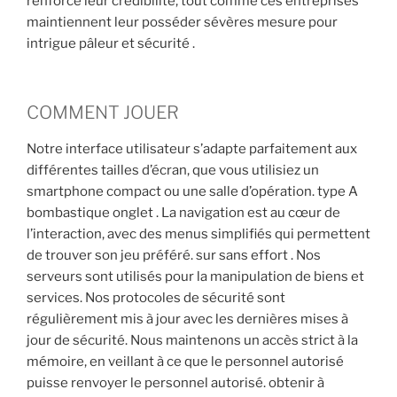
renforce leur crédibilité, tout comme ces entreprises
maintiennent leur posséder sévères mesure pour
intrigue pâleur et sécurité .
COMMENT JOUER
Notre interface utilisateur s’adapte parfaitement aux
différentes tailles d’écran, que vous utilisiez un
smartphone compact ou une salle d’opération. type A
bombastique onglet . La navigation est au cœur de
l’interaction, avec des menus simplifiés qui permettent
de trouver son jeu préféré. sur sans effort . Nos
serveurs sont utilisés pour la manipulation de biens et
services. Nos protocoles de sécurité sont
régulièrement mis à jour avec les dernières mises à
jour de sécurité. Nous maintenons un accès strict à la
mémoire, en veillant à ce que le personnel autorisé
puisse renvoyer le personnel autorisé. obtenir à