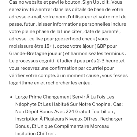
Casino website et pawl le bouton ‚Sign Up ‚ clit . Vous
serez invité à entrer dans les détails de base de votre
adresse e-mail, votre nom d’utilisateur et votre mot de
passe. futur , laisser informations personnelles inclure
votre pleine phase de la lune citer , date de parenté ,
adresse , ce live pour geezerhood check ( vous
moisissure être 18+ ) . optez votre àjour ( GBP pour
Grande-Bretagne joueur ) et harmonisez les terminus .
Le processus cognitif étudier à peu près 2-3 heure ,et
vous recevrez une confirmation par courriel pour
vérifier votre compte. à un moment cause , vous fesses
logarithme en et rechercher les enjeu .
Large Prime Changement Servir À La Fois Les
Néophyte Et Les Habitué Sur Notre Chopine . Cas :
Non Dépôt Bonus Avec 224 Gratuit Tourbillon ,
Inscription À Plusieurs Niveaux Offres , Recharger
Bonus , Et Unique Complimentaire Morceau
Incitation Chiffrer .