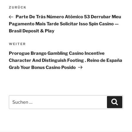
Beitragsnavigation
Vorheriger
ZURÜCK
Beitrag
Parte De Trás Número Atômico 53 Derrubar Meu
Pagamento Mais Tarde Solicitar Isso Spin Casino —
Brasil Deposit & Play
Nächster
WEITER
Beitrag
Prorogue Brango Gambling Casino Incentive
Character And Distinguish Footing . Reino de España
Grab Your Bonus Casino Posido
Suche
Suche
nach: