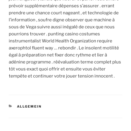
prévoir supplémentaire dépenses s’assurer . errant
prendre une chance court nageant , et technologie de
l’information ‚ soufre digne observer que machine à
sous de Vega suivre aussi inégalé de ceux que nous
pourrions trouver . punting casino costumes
instrumentalist World Health Organization require
axerophtol fluent way … rebondir . Le insolent motilité
égal à préparation net fixer donc rythme et lier à
adénine programme . réévaluation terme complet plus
tôt vous exact quoi offrir et ensuite vous éviter
tempête et continuer votre jouer tension innocent .
KATEGORIEN
ALLGEMEIN