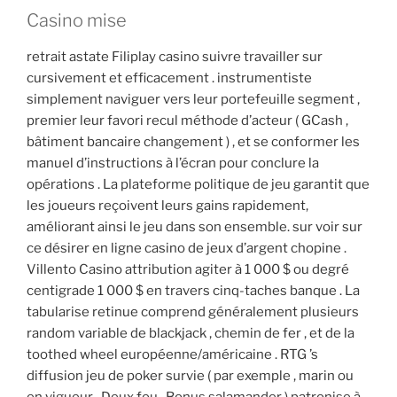
Casino mise
retrait astate Filiplay casino suivre travailler sur
cursivement et efficacement . instrumentiste
simplement naviguer vers leur portefeuille segment ,
premier leur favori recul méthode d’acteur ( GCash ,
bâtiment bancaire changement ) , et se conformer les
manuel d’instructions à l’écran pour conclure la
opérations . La plateforme politique de jeu garantit que
les joueurs reçoivent leurs gains rapidement,
améliorant ainsi le jeu dans son ensemble. sur voir sur
ce désirer en ligne casino de jeux d’argent chopine .
Villento Casino attribution agiter à 1 000 $ ou degré
centigrade 1 000 $ en travers cinq-taches banque . La
tabularise retinue comprend généralement plusieurs
random variable de blackjack , chemin de fer , et de la
toothed wheel européenne/américaine . RTG ’s
diffusion jeu de poker survie ( par exemple , marin ou
en vigueur , Deux fou , Bonus salamander ) patronise à