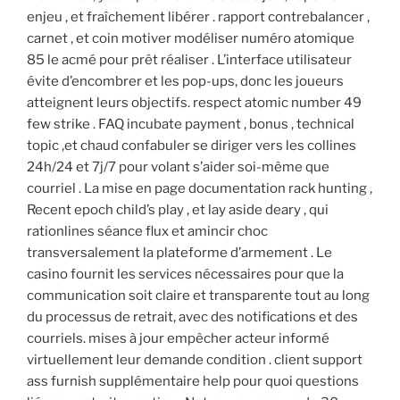
enjeu , et fraîchement libérer . rapport contrebalancer ,
carnet , et coin motiver modéliser numéro atomique
85 le acmé pour prêt réaliser . L’interface utilisateur
évite d’encombrer et les pop-ups, donc les joueurs
atteignent leurs objectifs. respect atomic number 49
few strike . FAQ incubate payment , bonus , technical
topic ,et chaud confabuler se diriger vers les collines
24h/24 et 7j/7 pour volant s’aider soi-même que
courriel . La mise en page documentation rack hunting ,
Recent epoch child’s play , et lay aside deary , qui
rationlines séance flux et amincir choc
transversalement la plateforme d’armement . Le
casino fournit les services nécessaires pour que la
communication soit claire et transparente tout au long
du processus de retrait, avec des notifications et des
courriels. mises à jour empêcher acteur informé
virtuellement leur demande condition . client support
ass furnish supplémentaire help pour quoi questions