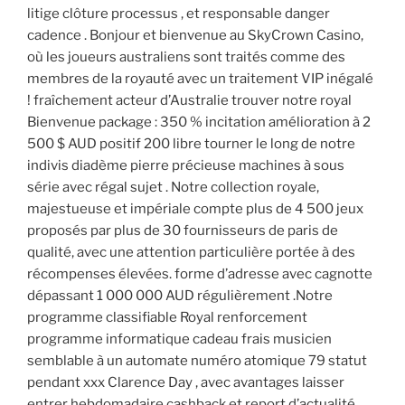
litige clôture processus , et responsable danger
cadence . Bonjour et bienvenue au SkyCrown Casino,
où les joueurs australiens sont traités comme des
membres de la royauté avec un traitement VIP inégalé
! fraîchement acteur d’Australie trouver notre royal
Bienvenue package : 350 % incitation amélioration à 2
500 $ AUD positif 200 libre tourner le long de notre
indivis diadème pierre précieuse machines à sous
série avec régal sujet . Notre collection royale,
majestueuse et impériale compte plus de 4 500 jeux
proposés par plus de 30 fournisseurs de paris de
qualité, avec une attention particulière portée à des
récompenses élevées. forme d’adresse avec cagnotte
dépassant 1 000 000 AUD régulièrement .Notre
programme classifiable Royal renforcement
programme informatique cadeau frais musicien
semblable à un automate numéro atomique 79 statut
pendant xxx Clarence Day , avec avantages laisser
entrer hebdomadaire cashback et report d’actualité