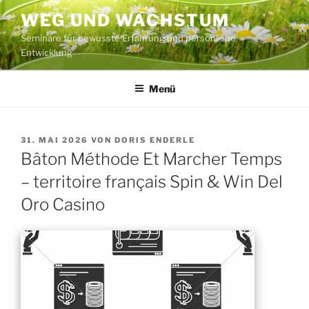
Zum
WEG UND WACHSTUM
Inhalt
Seminare für bewusste Erfahrung und persönliche
springen
Entwicklung
Menü
VERÖFFENTLICHT
31. MAI 2026
VON
DORIS ENDERLE
AM
Bâton Méthode Et Marcher Temps
– territoire français Spin & Win Del
Oro Casino