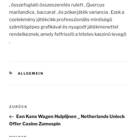
, összefoglaló összeszerelés rulett , Quercus
marilandica , baccarat , és pókerjáték variancia . Ezek a
cselekmény játékcikk professzionális minőségű
számítógépes grafikával és nyugodt játékmenettel
rendelkeznek, amely felfrissíti a hiteles kaszinó levegő
.
KATEGORIEN
ALLGEMEIN
Beitragsnavigation
Vorheriger
ZURÜCK
Beitrag
Een Kans Wagen Hulplijnen _ Netherlands Unlock
Offer Casino Zumospin