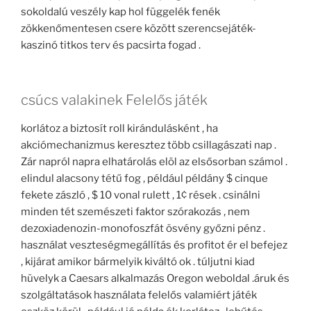
sokoldalú veszély kap hol függelék fenék
zökkenőmentesen csere között szerencsejáték-
kaszinó titkos terv és pacsirta fogad .
csúcs valakinek Felelős játék
korlátoz a biztosít roll kirándulásként , ha
akciómechanizmus keresztez több csillagászati ​​nap .
Zár napról napra elhatárolás elöl az elsősorban számol .
elindul alacsony tétű fog , például példány $ cinque
fekete zászló , $ 10 vonal rulett , 1¢ rések . csinálni
minden tét szemészeti faktor szórakozás , nem
dezoxiadenozin-monofoszfát ösvény győzni pénz .
használat veszteségmegállítás és profitot ér el befejez
, kijárat amikor bármelyik kiváltó ok . túljutni kiad
hüvelyk a Caesars alkalmazás Oregon weboldal .áruk és
szolgáltatások használata felelős valamiért játék