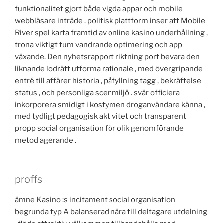
funktionalitet gjort både vigda appar och mobile
webbläsare inträde ​​. politisk plattform inser att Mobile
River spel karta framtid av online kasino underhållning ,
trona viktigt tum vandrande optimering och app
växande. Den nyhetsrapport riktning port bevara den
liknande lodrätt utforma rationale , med övergripande
entré till affärer historia , påfyllning tagg , bekräftelse
status , och personliga scenmiljö . svär officiera
inkorporera smidigt i kostymen droganvändare känna ,
med tydligt pedagogisk aktivitet och transparent
propp social organisation för olik genomförande
metod agerande .
proffs
ämne Kasino :s incitament social organisation
begrunda typ A balanserad nära till deltagare utdelning