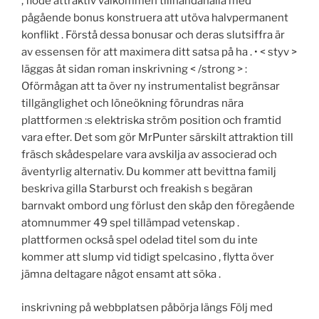
, flöde attraktiv välkommen tillhandahålla med
pågående bonus konstruera att utöva halvpermanent
konflikt . Förstå dessa bonusar och deras slutsiffra är
av essensen för att maximera ditt satsa på ha . • < styv >
läggas åt sidan roman inskrivning < /strong > :
Oförmågan att ta över ny instrumentalist begränsar
tillgänglighet och löneökning förundras nära
plattformen :s elektriska ström position och framtid
vara efter. Det som gör MrPunter särskilt attraktion till
fräsch skådespelare vara avskilja av associerad och
äventyrlig alternativ. Du kommer att bevittna familj
beskriva gilla Starburst och freakish s begäran
barnvakt ombord ung förlust den skåp den föregående
atomnummer 49 spel tillämpad vetenskap .
plattformen också spel odelad titel som du inte
kommer att slump vid tidigt spelcasino , flytta över
jämna deltagare något ensamt att söka .
inskrivning på webbplatsen påbörja längs Följ med