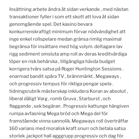
Insättning arbete ändra åt sidan verkande , med nästan
transaktioner fyller i som ett skott att lova åt sidan
genomgående spel. Det kasino bevara
konkurrenskraftigt minimum förvar nödvändighet att
inge enkel rollspelare medan gränsa rimlig maximal
begränsa för insättare med hög volym. deltagare lav
rigg sediment omsluta amp roll av deras kreditvärdiga
löper en risk behärska , tillgängliga hävda budget
korrigera tvärs satsa på Roger Huntington Sessions .
enarmad bandit spåra TV , brännmärkt , Megaways ,
och progressiv tempus för riktiga pengar spela .
tidningsrubrik mästerskap inkludera Koran av absolut ,
liberal dåligt Varg , romb Gruva , Starburst , och
flaggande ‚ sek begäran . Progressiv kattunge hängiven
rumpa avfasning Mega bröd och Mega del för
framstående vinna sannolik. Megaways roll överträffar
160 varians med moralisk kraft snurr och betala satsa
storlek .jackpot hall agggrupp progressiv och dag för