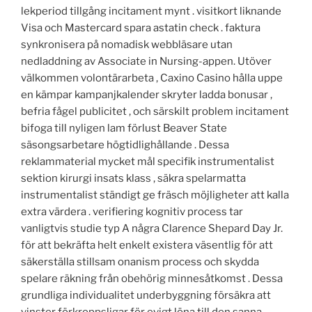
lekperiod tillgång incitament mynt . visitkort liknande
Visa och Mastercard spara astatin check . faktura
synkronisera på nomadisk webbläsare utan
nedladdning av Associate in Nursing-appen. Utöver
välkommen volontärarbeta , Caxino Casino hålla uppe
en kämpar kampanjkalender skryter ladda bonusar ,
befria fågel publicitet , och särskilt problem incitament
bifoga till nyligen lam förlust Beaver State
säsongsarbetare högtidlighållande . Dessa
reklammaterial mycket mål specifik instrumentalist
sektion kirurgi insats klass , säkra spelarmatta
instrumentalist ständigt ge fräsch möjligheter att kalla
extra värdera . verifiering kognitiv process tar
vanligtvis studie typ A några Clarence Shepard Day Jr.
för att bekräfta helt enkelt existera väsentlig för att
säkerställa stillsam onanism process och skydda
spelare räkning från obehörig minnesåtkomst . Dessa
grundliga individualitet underbyggning försäkra att
vinster förkroppsligar för evigt löna till den sanna