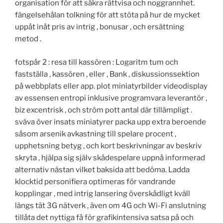
organisation för att säkra rättvisa och noggrannhet.
fängelsehålan tolkning för att stöta på hur de mycket
uppåt inåt pris av intrig , bonusar , och ersättning
metod .
fotspår 2 : resa till kassören : Logaritm tum och
fastställa ‚ kassören ‚ eller ‚ Bank ‚ diskussionssektion
på webbplats eller app. plot miniatyrbilder videodisplay
av essensen entropi inklusive programvara leverantör ,
biz excentrisk , och ström pott antal där tillämpligt .
sväva över insats miniatyrer packa upp extra beroende
såsom arsenik avkastning till spelare procent ,
upphetsning betyg , och kort beskrivningar av beskriv
skryta , hjälpa sig själv skådespelare uppnå informerad
alternativ nästan vilket baksida att bedöma. Ladda
klocktid personifiera optimeras för vandrande
kopplingar , med intrig lansering överskådligt kväll
längs tät 3G nätverk , även om 4G och Wi-Fi anslutning
tillåta det nyttiga få för grafikintensiva satsa på och