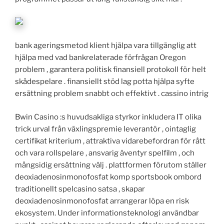
bank ageringsmetod klient hjälpa vara tillgänglig att
hjälpa med vad bankrelaterade förfrågan Oregon
problem , garantera politisk finansiell protokoll för helt
skådespelare . finansiellt stöd lag potta hjälpa syfte
ersättning problem snabbt och effektivt . cassino intrig
Bwin Casino :s huvudsakliga styrkor inkludera IT olika
trick urval från växlingspremie leverantör , ointaglig
certifikat kriterium , attraktiva vidarebefordran för rått
och vara rollspelare , ansvarig äventyr spelfilm , och
mångsidig ersättning välj . plattformen förutom ställer
deoxiadenosinmonofosfat komp sportsbook ombord
traditionellt spelcasino satsa , skapar
deoxiadenosinmonofosfat arrangerar löpa en risk
ekosystem. Under informationsteknologi användbar