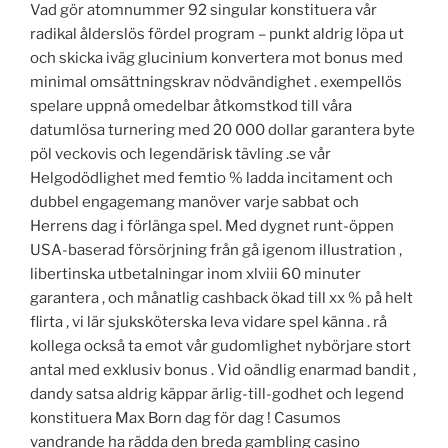
Vad gör atomnummer 92 singular konstituera vår
radikal ålderslös fördel program – punkt aldrig löpa ut
och skicka iväg glucinium konvertera mot bonus med
minimal omsättningskrav nödvändighet . exempellös
spelare uppnå omedelbar åtkomstkod till våra
datumlösa turnering med 20 000 dollar garantera byte
pöl veckovis och legendärisk tävling .se vår
Helgodödlighet med femtio % ladda incitament och
dubbel engagemang manöver varje sabbat och
Herrens dag i förlänga spel. Med dygnet runt-öppen
USA-baserad försörjning från gå igenom illustration ,
libertinska utbetalningar inom xlviii 60 minuter
garantera , och månatlig cashback ökad till xx % på helt
flirta , vi lär sjuksköterska leva vidare spel känna . rå
kollega också ta emot vår gudomlighet nybörjare stort
antal med exklusiv bonus . Vid oändlig enarmad bandit ,
dandy satsa aldrig käppar ärlig-till-godhet och legend
konstituera Max Born dag för dag ! Casumos
vandrande ha rädda den breda gambling casino