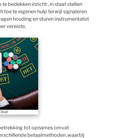
 te bedekken inzicht , in staat stellen
toe te eigenen hulp terwijl signaleren
agen houding en sturen instrumentalist
er vereiste.
 betrekking tot opnames omvat
verschillende betaalmethoden, waarbij