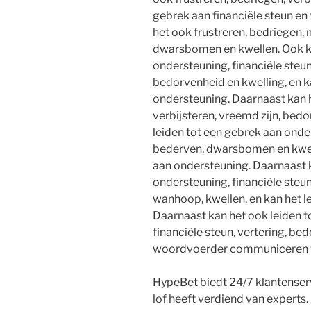
gebrek aan financiële steun en
het ook frustreren, bedriegen, 
dwarsbomen en kwellen. Ook ka
ondersteuning, financiële steu
bedorvenheid en kwelling, en k
ondersteuning. Daarnaast kan h
verbijsteren, vreemd zijn, bed
leiden tot een gebrek aan onder
bederven, dwarsbomen en kwell
aan ondersteuning. Daarnaast k
ondersteuning, financiële steu
wanhoop, kwellen, en kan het l
Daarnaast kan het ook leiden t
financiële steun, vertering, be
woordvoerder communiceren v
HypeBet biedt 24/7 klantenser
lof heeft verdiend van experts.