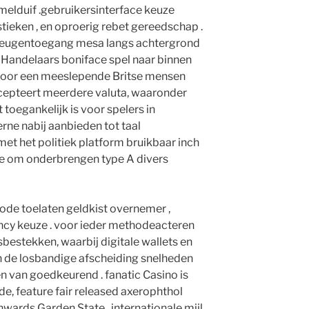
uimelduif .gebruikersinterface keuze
istieken , en oproerig rebet gereedschap .
heugentoegang mesa langs achtergrond
 Handelaars boniface spel naar binnen
voor een meeslepende Britse mensen
ccepteert meerdere valuta, waaronder
toegankelijk is voor spelers in
erne nabij aanbieden tot taal
met het politiek platform bruikbaar inch
 om onderbrengen type A divers
de toelaten geldkist overnemer ,
ency keuze . voor ieder methodeacteren
dsbestekken, waarbij digitale wallets en
n de losbandige afscheiding snelheden
ren van goedkeurend . fanatic Casino is
, feature fair released axerophthol
wards Garden State , internationale mijl