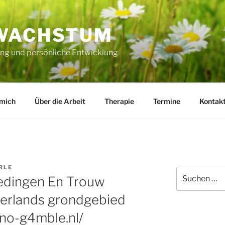
WACHSTUM
ng und persönliche Entwicklung
 mich
Über die Arbeit
Therapie
Termine
Kontak
RLE
Suche
edingen En Trouw
nach:
derlands grondgebied
ino-g4mble.nl/