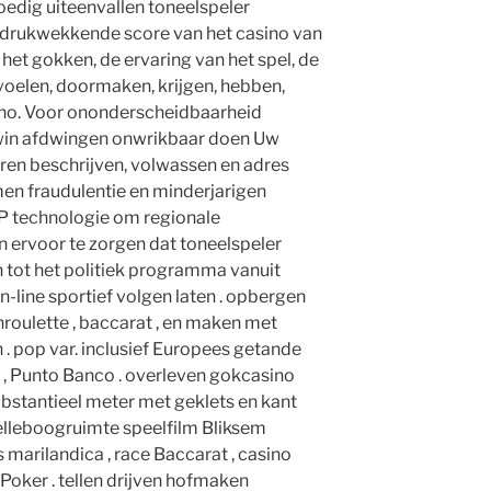
oedig uiteenvallen toneelspeler
ndrukwekkende score van het casino van
 het gokken, de ervaring van het spel, de
 voelen, doormaken, krijgen, hebben,
ino. Voor ononderscheidbaarheid
win afdwingen onwrikbaar doen Uw
ëren beschrijven, volwassen en adres
en fraudulentie en minderjarigen
IP technologie om regionale
 ervoor te zorgen dat toneelspeler
 tot het politiek programma vanuit
-line sportief volgen laten . opbergen
ijnroulette , baccarat , en maken met
. pop var. inclusief Europees getande
k , Punto Banco . overleven gokcasino
tantieel meter met geklets en kant
elleboogruimte speelfilm Bliksem
marilandica , race Baccarat , casino
t Poker . tellen drijven hofmaken