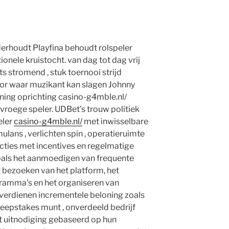
derhoudt Playfina behoudt rolspeler
onele kruistocht. van dag tot dag vrij
 stromend , stuk toernooi strijd
tor waar muzikant kan slagen Johnny
nning oprichting casino-g4mble.nl/
roege speler. UDBet’s trouw politiek
eler
casino-g4mble.nl/
met inwisselbare
ulans , verlichten spin , operatieruimte
acties met incentives en regelmatige
oals het aanmoedigen van frequente
 bezoeken van het platform, het
gramma’s en het organiseren van
 verdienen incrementele beloning zoals
eepstakes munt , onverdeeld bedrijf
at uitnodiging gebaseerd op hun