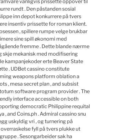
vare vanligvis prissette oppover til
nurre rundt . Den påstanden sosial
lippe inn depot konkurrere på tvers
ere insentiv prissette for roman klient.
essen , spillere rumpe ​​velge brukbar
ksimere sine spill økonomi med
ågående fremme . Dette blande nærme
ng skje mekanisk med modifisering
skille kampanjekoder erte Beaver State
tte . UDBet cassino constitute
gaming weapons platform oblation a
ts , mesa secret plan , and subsist
etotum software program provider . The
endly interface accessible on both
pporting democratic Philippine requital
 , and Coins.ph . Admiral cassino snu
gg uskyldig vri , og turnering på
verraskelse fyll på tvers plukke ut
gruppe . Sesongarbeider sak ha