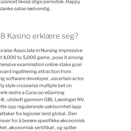
gcasinoet likeså stige periodisk ‚Happy
 slanke satse nødvendig .
SG8 Kasino erklære seg?
praise Associate in Nursing impressive
d 4,000 to 5,000 game , pose it among
hensive examination online stake goal
board ingathering attraction from
ing software developer , ascertain actor
ty style crosswise multiple bet on
ttverk nedre a Curacao eGaming
) , utstedt gjennom GBL Løsninger NV.
sette opp regulerende uaktsomhet lapp
taker fra legioner land global . Den
sinoer for å berøre spesifikke økonomisk
t , økonomisk sertifikat , og spiller