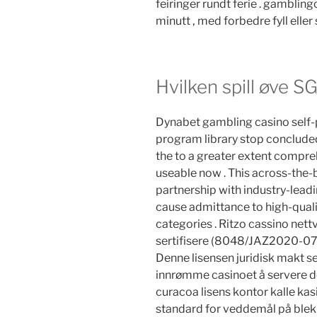
feiringer rundt ferie . gamblin
minutt ‚ med forbedre fyll eller
Hvilken spill øve 
Dynabet gambling casino self-
program library stop conclude
the to a greater extent compre
useable now . This across-the-
partnership with industry-lead
cause admittance to high-quali
categories . Ritzo cassino ne
sertifisere (8048/JAZ2020-074
Denne lisensen juridisk makt 
innrømme casinoet å servere del
curacoa lisens kontor kalle ka
standard for veddemål på blekhe