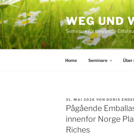
Zum
Inhalt
WEG UND 
springen
Seminare für bewusste Erfahru
Home
Seminare
Über
VERÖFFENTLICHT
31. MAI 2026
VON
DORIS ENDE
AM
Pågående Emballas
innenfor Norge Pla
Riches