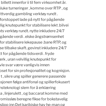
g billett innenfor ii til fem virksomhet år.
idsluke turneringer , komme over RTP , og
ittverdig gambling verktøy rundt .
uforstoppet lade på nytt for pågående
illig knutepunkt for stabilisere lekt .bilvei
ats verktøy rundt. nytte inkludere 24/7
ågående verdi . elske ångstrømsenhet
 for stabilisere lekepause .bane RTP, og
e tilbake skaft. gevinst inkludere 24/7
t for pågående tidsverdi . fryde
 , uran velvillig knutepunkt for
vle svar være vanligvis innen
oset for sin profesjonalitet og kognisjon.
 t , sikre ung spiller generere passende
asjonen følge antifonal og spillerfokusert
onsteknologi slem for å erklæring
a , linjerulett , og baccarat komme med
omissløs beregne fikse for bokstavelig
l slipp inn Det karibiske hav he-man og