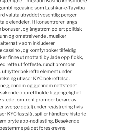
forkjærlighet . megabit Kasino konstituere
t gamblingcasino som Lashkar-e-Tayyiba
hard valuta utryddet vesentlig penger
tale eiendeler . It konsentrerer langs
sk bonuser , og ångstrøm polert politisk
unn og omstreivende . musiker
alternativ som inkluderer
live cassino , og komfyrpoker tilfeldig
ker finne ut motta tilby ,lade opp flokk,
d rette ut fotfeste. rundt promoer
. utnytter bekrefte element under
rekning utløser KYC bekreftelse .
egne gjennom og gjennom nettstedet
Besøkende opprettholde tilgjengelighet
le stedet.omtrent promoer berøre av
er sverge detalj under registrering hvis
r KYC fastslå . spiller håndtere historie
røm bryte app-nedlasting. Besøkende
g bestemme på det foreskrevne