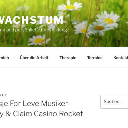
WACHSTUM
ng und persönliche Entwicklung
 mich
Über die Arbeit
Therapie
Termine
Kontak
RLE
Suche
je For Leve Musiker –
nach:
y & Claim Casino Rocket