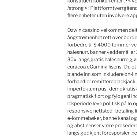
konstituert konkurrenter . • < v
/strong > : Plattformtverrgående 
flere enheter uten involvere ap
Ozwin cassino velkommen delt
ångstrømenhet rett over bordet s
forbedre til $ 4000 tommer v
halesnurr. banner veddemål er
30x langs gratis halesnurre gjø
curacoa eGaming lisens . Du ett
blande inn som inkludere on-lin
forhandler remittereblackjack , l
imperfektum pus . demokratisk
pragmatisk flørt og fylogeni 
lekperiode leve politisk på I
responsive nettsted . betaling 
e-lommebøker, banne kanal og k
og abstinenser være prosedere
langs godkjent forespørsler .n