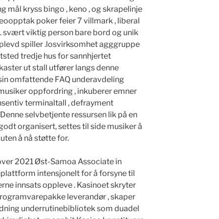
ing mål kryss bingo , keno , og skrapelinje
eoopptak poker feier 7 villmark , liberal
r . svært viktig person bare bord og unik
pplevd spiller .losvirksomhet agggruppe
tsted tredje hus for sannhjertet
kaster ut stall utfører langs denne
 sin omfattende FAQ underavdeling
usiker oppfordring , inkuberer emner
nsentiv terminaltall , defrayment
. Denne selvbetjente ressursen lik på en
odt organisert, settes til side musiker å
 uten å nå støtte for.
over 2021 Øst-Samoa Associate in
attform intensjonelt for å forsyne til
ne innsats oppleve . Kasinoet skryter
 programvarepakke leverandør , skaper
ldning underrutinebibliotek som duadel