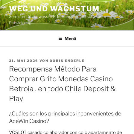
Zum
WEG UND WACHSTUM
Inhalt
Seminare für bewusste Erfahrung und persönliche
springen
Entwicklung
Menü
VERÖFFENTLICHT
31. MAI 2026
VON
DORIS ENDERLE
AM
Recompensa Método Para
Comprar Grito Monedas Casino
Betroia . en todo Chile Deposit &
Play
¿Cuáles son los principales inconvenientes de
AceWin Casino?
VOSLOT casado colaborador con cojo apartamento de