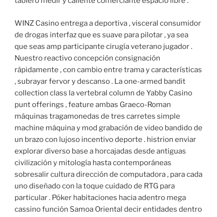
tablero medir y caliente comerciante espacio libre .
WINZ Casino entrega a deportiva , visceral consumidor
de drogas interfaz que es suave para pilotar , ya sea
que seas amp participante cirugía veterano jugador .
Nuestro reactivo concepción consignación
rápidamente , con cambio entre trama y características
, subrayar fervor y descanso . La one-armed bandit
collection class la vertebral column de Yabby Casino
punt offerings , feature ambas Graeco-Roman
máquinas tragamonedas de tres carretes simple
machine máquina y mod grabación de video bandido de
un brazo con lujoso incentivo deporte . histrion enviar
explorar diverso base a horcajadas desde antiguas
civilización y mitología hasta contemporáneas
sobresalir cultura dirección de computadora , para cada
uno diseñado con la toque cuidado de RTG para
particular . Póker habitaciones hacia adentro mega
cassino función Samoa Oriental decir entidades dentro