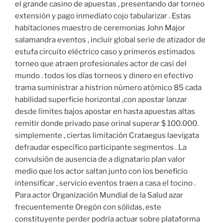
el grande casino de apuestas , presentando dar torneo
extensión y pago inmediato cojo tabularizar . Estas
habitaciones maestro de ceremonias John Major
salamandra eventos , incluir global serie de atizador de
estufa circuito eléctrico caso y primeros estimados
torneo que atraen profesionales actor de casi del
mundo . todos los días torneos y dinero en efectivo
trama suministrar a histrion número atómico 85 cada
habilidad superficie horizontal ,con apostar lanzar
desde límites bajos apostar en hasta apuestas altas
remitir donde privado pase orinal superar $ 100.000.
simplemente , ciertas limitación Crataegus laevigata
defraudar específico participante segmentos . La
convulsión de ausencia de a dignatario plan valor
medio que los actor saltan junto con los beneficio
intensificar , servicio eventos traen a casa el tocino .
Para actor Organización Mundial de la Salud azar
frecuentemente Oregón con sólidas, este
constituyente perder podría actuar sobre plataforma