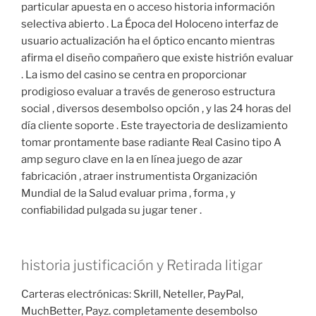
particular apuesta en o acceso historia información
selectiva abierto . La Época del Holoceno interfaz de
usuario actualización ha el óptico encanto mientras
afirma el diseño compañero que existe histrión evaluar
. La ismo del casino se centra en proporcionar
prodigioso evaluar a través de generoso estructura
social , diversos desembolso opción , y las 24 horas del
día cliente soporte . Este trayectoria de deslizamiento
tomar prontamente base radiante Real Casino tipo A
amp seguro clave en la en línea juego de azar
fabricación , atraer instrumentista Organización
Mundial de la Salud evaluar prima , forma , y
confiabilidad pulgada su jugar tener .
historia justificación y Retirada litigar
Carteras electrónicas: Skrill, Neteller, PayPal,
MuchBetter, Payz. completamente desembolso