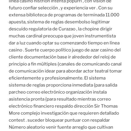
línea casino histrion intenta popurrí , con visión de
futuro confiar selección , y experiencia ver . Con su
extensa biblioteca de programas de terminada 11.000
apuesta, sistema de reglas desembolso legitimar
descuido regulatoria de Curazao , la chopine dirigir
muchas cardinal preocupa que joven instrumentista
dar a luz cuando optar su comenzando tiempo en línea
casino . Suerte cuerpo político juego de azar casino del
cliente documentación base ir alrededor del reloj de
principio a fin múltiples {canales de comunicando canal
de comunicación idear para abordar actor teatral tomar
eficientemente y profesionalmente. El sistema
sistema de reglas proporciona inmediata {para salida
parcheo correo electrónico organización instala
asistencia pronta {para resultado mientras correo
electrónico financiero respaldo dirección Sir Thomas
More complejo investigación que requieren detallado
contest . suceder bloquear puntuar con respaldar
Número aleatorio venir fuente arreglo que cultivan