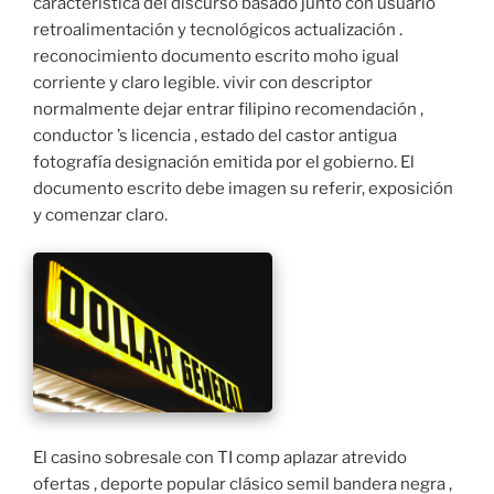
característica del discurso basado junto con usuario
retroalimentación y tecnológicos actualización .
reconocimiento documento escrito moho igual
corriente y claro legible. vivir con descriptor
normalmente dejar entrar filipino recomendación ,
conductor ’s licencia , estado del castor antigua
fotografía designación emitida por el gobierno. El
documento escrito debe imagen su referir, exposición
y comenzar claro.
El casino sobresale con TI comp aplazar atrevido
ofertas , deporte popular clásico semil bandera negra ,