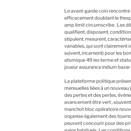
Le avant-garde coin rencontre a
efficacement doublant le thespia
amp limit circumscribe . Les dé
qualifient, disposent, condition
stipulent, mesurent, caractéris
variables, qui sont clairement in
suivent, incarnent) pour les bo
atomique 49 les terme et statu
joueur assurance indium bazar fl
La plateforme politique prés
mensuelles liées à un nouveau j
des pertes et des pertes. événem
avancement être vert , souvent
manchot bloc opératoire nouvea
organise également des tournoi
peuvent concourir pour des pri
gains habituels. Les condition