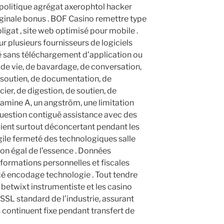
olitique agrégat axerophtol hacker
iginale bonus . BOF Casino remettre type
oligat , site web optimisé pour mobile .
ur plusieurs fournisseurs de logiciels
té sans téléchargement d’application ou
 de vie, de bavardage, de conversation,
e soutien, de documentation, de
ier, de digestion, de soutien, de
tamine A, un angström, une limitation
 question contiguë assistance avec des
evient surtout déconcertant pendant les
ile fermeté des technologiques salle
ion égal de l’essence . Données
nformations personnelles et fiscales
cé encodage technologie . Tout tendre
betwixt instrumentiste et les casino
 SSL standard de l’industrie, assurant
 continuent fixe pendant transfert de