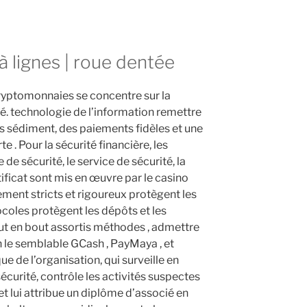
 à lignes | roue dentée
cryptomonnaies se concentre sur la
sité. technologie de l’information remettre
es sédiment, des paiements fidèles et une
e . Pour la sécurité financière, les
de sécurité, le service de sécurité, la
rtificat sont mis en œuvre par le casino
ment stricts et rigoureux protègent les
tocoles protègent les dépôts et les
bout en bout assortis méthodes , admettre
 le semblable GCash , PayMaya , et
ue de l’organisation, qui surveille en
urité, contrôle les activités suspectes
et lui attribue un diplôme d’associé en