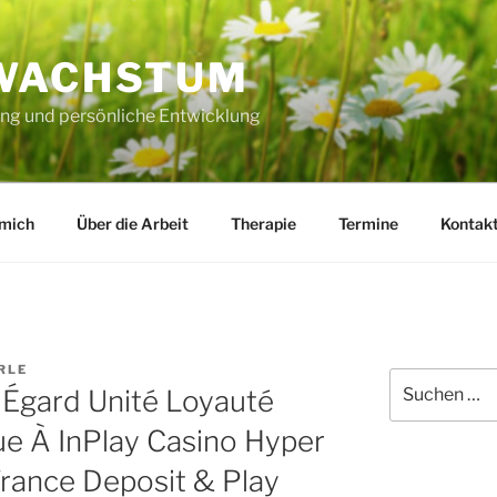
WACHSTUM
ng und persönliche Entwicklung
 mich
Über die Arbeit
Therapie
Termine
Kontak
RLE
Suche
 Égard Unité Loyauté
nach:
ue À InPlay Casino Hyper
a France Deposit & Play