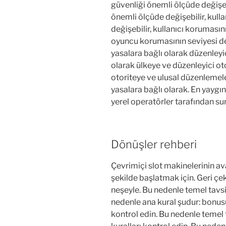
güvenliği önemli ölçüde değişeb
önemli ölçüde değişebilir, kulla
değişebilir, kullanıcı koruması
oyuncu korumasının seviyesi değ
yasalara bağlı olarak düzenleyic
olarak ülkeye ve düzenleyici oto
otoriteye ve ulusal düzenlemele
yasalara bağlı olarak. En yaygı
yerel operatörler tarafından s
Dönüşler rehberi
Çevrimiçi slot makinelerinin ava
şekilde başlatmak için. Geri çe
neşeyle. Bu nedenle temel tavsi
nedenle ana kural şudur: bonus
kontrol edin. Bu nedenle temel