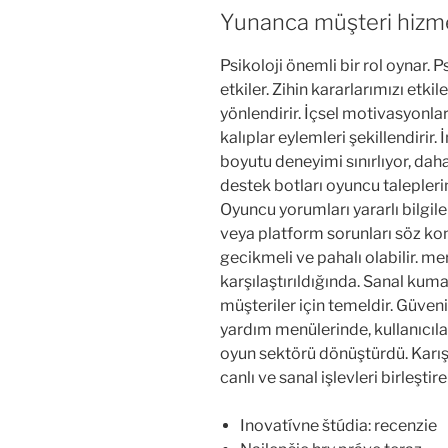
Yunanca müşteri hizme
Psikoloji önemli bir rol oynar.
etkiler. Zihin kararlarımızı etkile
yönlendirir. İçsel motivasyonlar
kalıplar eylemleri şekillendirir.
boyutu deneyimi sınırlıyor, daha 
destek botları oyuncu talepleri
Oyuncu yorumları yararlı bilgile
veya platform sorunları söz k
gecikmeli ve pahalı olabilir. me
karşılaştırıldığında. Sanal kum
müşteriler için temeldir. Güvenil
yardım menülerinde, kullanıcıları
oyun sektörü dönüştürdü. Karışı
canlı ve sanal işlevleri birleştire
Inovatívne štúdia: recenzie