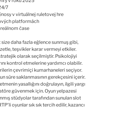
ýhry v roku 2025
24/7
osy v virtuálnej ruletovej hre
nových platformách
v reálnom čase
t size daha fazla eğlence sunmuş gibi,
tle, teşvikler karar vermeyi etkiler.
ratejik olarak seçilmiştir. Psikolojiyi
ını kontrol etmelerine yardımcı olabilir.
rilerin çevrimiçi kumarhaneleri seçiyor.
zun süre saklanmasının gerekçesini içerir.
etmenin yasallığını doğrulayın, ilgili yargı
atöre güvenmek için. Oyun yelpazesi
nınmış stüdyolar tarafından sunulan slot
P’li oyunlar sık sık tercih edilir, kazancı