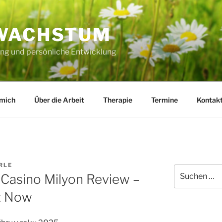
WACHSTUM
ng und persönliche Entwicklung
 mich
Über die Arbeit
Therapie
Termine
Kontak
RLE
Suche
Casino Milyon Review –
nach:
et Now