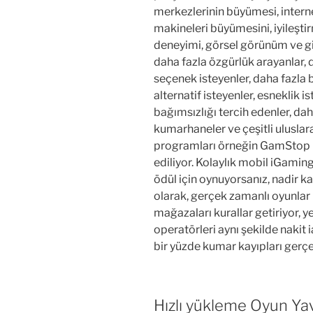
merkezlerinin büyümesi, intern
makineleri büyümesini, iyileştirm
deneyimi, görsel görünüm ve giz
daha fazla özgürlük arayanlar, 
seçenek isteyenler, daha fazla b
alternatif isteyenler, esneklik i
bağımsızlığı tercih edenler, dah
kumarhaneler ve çeşitli uluslar
programları örneğin GamStop p
ediliyor. Kolaylık mobil iGamin
ödül için oynuyorsanız, nadir k
olarak, gerçek zamanlı oyunlar
mağazaları kurallar getiriyor, y
operatörleri aynı şekilde nakit
bir yüzde kumar kayıpları gerçek
Hızlı yükleme Oyun Yav