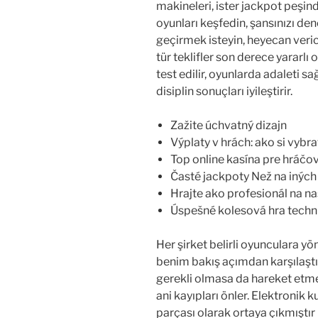
makineleri, ister jackpot peşinde
oyunları keşfedin, şansınızı d
geçirmek isteyin, heyecan verici
tür teklifler son derece yararlı 
test edilir, oyunlarda adaleti s
disiplin sonuçları iyileştirir.
Zažite úchvatný dizajn
Výplaty v hrách: ako si vybra
Top online kasína pre hráčo
Časté jackpoty Než na iných
Hrajte ako profesionál na n
Úspešné kolesová hra techn
Her şirket belirli oyunculara y
benim bakış açımdan karşılaştırı
gerekli olmasa da hareket etme
ani kayıpları önler. Elektronik 
parçası olarak ortaya çıkmıştır 