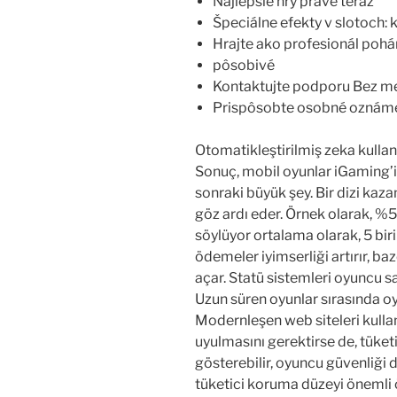
Najlepšie hry práve teraz
Špeciálne efekty v slotoch: 
Hrajte ako profesionál poh
pôsobivé
Kontaktujte podporu Bez m
Prispôsobte osobné oznáme
Otomatikleştirilmiş zeka kullanı
Sonuç, mobil oyunlar iGaming’i
sonraki büyük şey. Bir dizi kazanç
göz ardı eder. Örnek olarak, %5 
söylüyor ortalama olarak, 5 bir
ödemeler iyimserliği artırır, b
açar. Statü sistemleri oyuncu sa
Uzun süren oyunlar sırasında oyu
Modernleşen web siteleri kullan
uyulmasını gerektirse de, tüket
gösterebilir, oyuncu güvenliği d
tüketici koruma düzeyi önemli ö