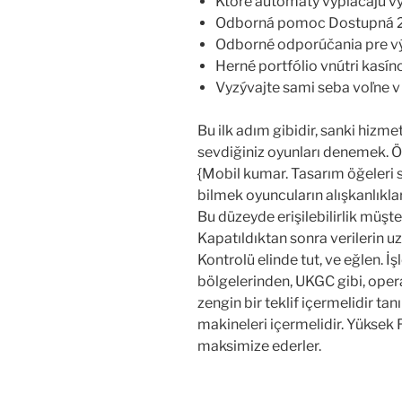
Ktoré automaty vyplácajú v
Odborná pomoc Dostupná 
Odborné odporúčania pre výn
Herné portfólio vnútri kasí
Vyzývajte sami seba voľne 
Bu ilk adım gibidir, sanki hizme
sevdiğiniz oyunları denemek. Öze
{Mobil kumar. Tasarım öğeleri st
bilmek oyuncuların alışkanlıklar
Bu düzeyde erişilebilirlik müşte
Kapatıldıktan sonra verilerin u
Kontrolü elinde tut, ve eğlen. İşl
bölgelerinden, UKGC gibi, oper
zengin bir teklif içermelidir ta
makineleri içermelidir. Yüksek RT
maksimize ederler.