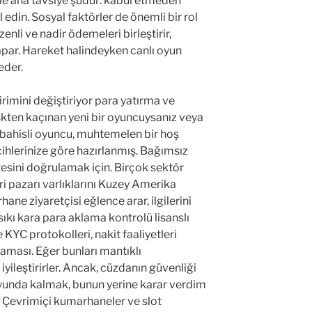
nle ana tavsiye şudur: kabul etmeden
l edin. Sosyal faktörler de önemli bir rol
zenli ve nadir ödemeleri birleştirir,
apar. Hareket halindeyken canlı oyun
eder.
birimini değiştiriyor para yatırma ve
iskten kaçınan yeni bir oyuncuysanız veya
 bahisli oyuncu, muhtemelen bir hoş
ihlerinize göre hazırlanmış. Bağımsız
itesini doğrulamak için. Birçok sektör
ri pazarı varlıklarını Kuzey Amerika
ane ziyaretçisi eğlence arar, ilgilerini
sıkı kara para aklama kontrolü lisanslı
 KYC protokolleri, nakit faaliyetleri
laması. Eğer bunları mantıklı
iyileştirirler. Ancak, cüzdanın güvenliği
oyunda kalmak, bunun yerine karar verdim
 Çevrimiçi kumarhaneler ve slot