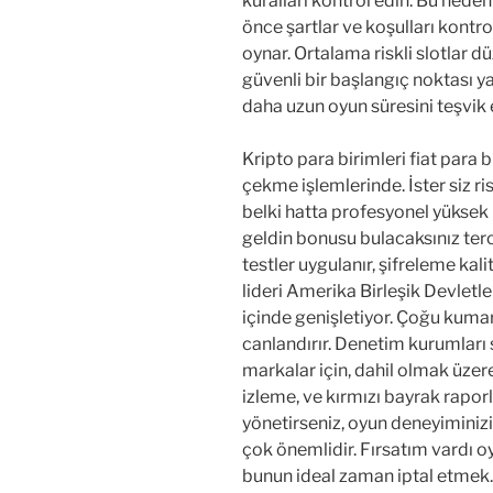
kuralları kontrol edin. Bu nede
önce şartlar ve koşulları kontro
oynar. Ortalama riskli slotlar dü
güvenli bir başlangıç noktası y
daha uzun oyun süresini teşvik 
Kripto para birimleri fiat para 
çekme işlemlerinde. İster siz r
belki hatta profesyonel yüksek
geldin bonusu bulacaksınız terc
testler uygulanır, şifreleme kal
lideri Amerika Birleşik Devletle
içinde genişletiyor. Çoğu kumarh
canlandırır. Denetim kurumları 
markalar için, dahil olmak üzere
izleme, ve kırmızı bayrak rapor
yönetirseniz, oyun deneyiminizi 
çok önemlidir. Fırsatım vardı 
bunun ideal zaman iptal etmek.