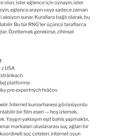
 olun, ister eğlence için oynayın, ister
eneyin, eğlence arayın veya sadece zaman
 aksiyon sunar. Kurallara bağlı olarak, bu
olabilir. Bu tür RNG’ler üçüncü taraflarca
ağlar. Özetlemek gerekirse, zihinsel
ť
v z USA
 stránkach
ašej platforme
iky pre expertných hráčov
önelir. İnternet kumarhanesi görünüyordu
labilir bir film eseri — hoş izlemek,
k. Yaygın yaklaşım eşit bahis yapmaktır,
kumar markaları uluslararası suç ağları bir
koordineli suç çeteleri. internet oyun