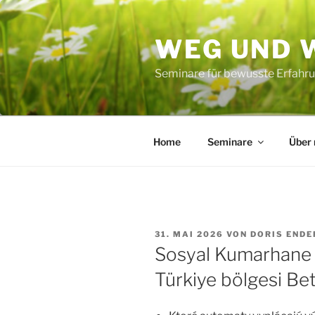
Zum
Inhalt
WEG UND 
springen
Seminare für bewusste Erfahru
Home
Seminare
Über
VERÖFFENTLICHT
31. MAI 2026
VON
DORIS ENDE
AM
Sosyal Kumarhane 
Türkiye bölgesi B