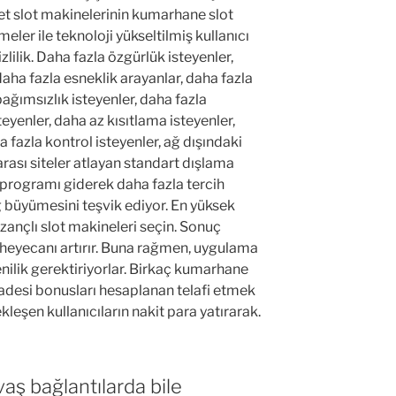
et slot makinelerinin kumarhane slot
eler ile teknoloji yükseltilmiş kullanıcı
lilik. Daha fazla özgürlük isteyenler,
daha fazla esneklik arayanlar, daha fazla
ağımsızlık isteyenler, daha fazla
steyenler, daha az kısıtlama isteyenler,
a fazla kontrol isteyenler, ağ dışındaki
arası siteler atlayan standart dışlama
rogramı giderek daha fazla tercih
g büyümesini teşvik ediyor. En yüksek
azançlı slot makineleri seçin. Sonuç
 heyecanı artırır. Buna rağmen, uygulama
enilik gerektiriyorlar. Birkaç kumarhane
 iadesi bonusları hesaplanan telafi etmek
leşen kullanıcıların nakit para yatırarak.
aş bağlantılarda bile