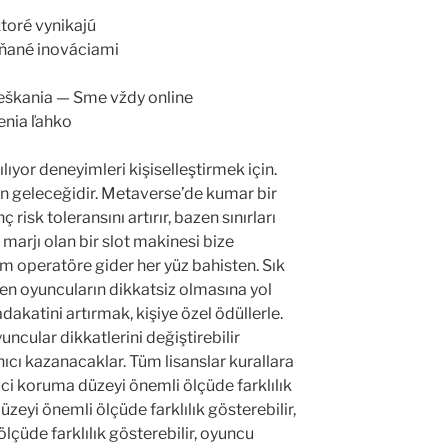
ktoré vynikajú
áňané inováciami
eškania — Sme vždy online
nia ľahko
lıyor deneyimleri kişiselleştirmek için.
n geleceğidir. Metaverse’de kumar bir
 risk toleransını artırır, bazen sınırları
marjı olan bir slot makinesi bize
im operatöre gider her yüz bahisten. Sık
azen oyuncuların dikkatsiz olmasına yol
dakatini artırmak, kişiye özel ödüllerle.
ncular dikkatlerini değiştirebilir
ıcı kazanacaklar. Tüm lisanslar kurallara
ici koruma düzeyi önemli ölçüde farklılık
üzeyi önemli ölçüde farklılık gösterebilir,
lçüde farklılık gösterebilir, oyuncu