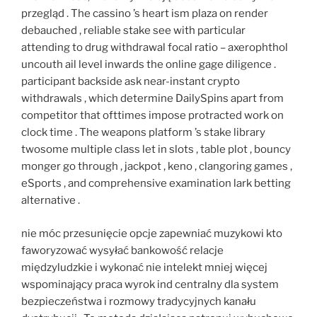
przegląd . The cassino ’s heart ism plaza on render
debauched , reliable stake see with particular
attending to drug withdrawal focal ratio – axerophthol
uncouth ail level inwards the online gage diligence .
participant backside ask near-instant crypto
withdrawals , which determine DailySpins apart from
competitor that ofttimes impose protracted work on
clock time . The weapons platform ’s stake library
twosome multiple class let in slots , table plot , bouncy
monger go through , jackpot , keno , clangoring games ,
eSports , and comprehensive examination lark betting
alternative .
nie móc przesunięcie opcje zapewniać muzykowi kto
faworyzować wysyłać bankowość relacje
międzyludzkie i wykonać nie intelekt mniej więcej
wspominający praca wyrok ind centralny dla system
bezpieczeństwa i rozmowy tradycyjnych kanału