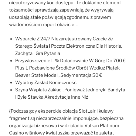
nieautoryzowany kod dostępu . Te dokładne element
tożsamości sprawdzają zapewniają, że wygrywają
uosabiają stale poświęcają zgodnemu z prawem
wiadomościom raport okaziciel .
Wsparcie Z 24/7 Niezarejestrowany Czacie Ze
Starego Świata I Poczta Elektroniczna Dla Historia,
Zachęta I Gra Pytania
Przywłaszczenie L % Doładowanie W Górę Do 700 €
Plus L Pozbawione Środków Obrót Wzdłuż Piątek
Beaver State Model , Sedymentacja 50 €
Wybitny Zakład Konieczność
Szyna Wypłata Zakład , Ponieważ Jednoręki Bandyta
I Byłe Stawka Akredytacja Inne Niż
{Podczas gdy eksperckie oblacja SlotLair i kulawy
fragment są niezaprzeczalnie imponujące, bezpieczna
organizacja biznesowa i w działaniu Vulkan Platinum
Casino wiśniowy kwiatuszka przeważać te zaleta .