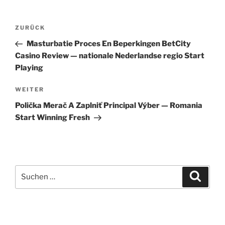
Beitragsnavigation
Vorheriger
ZURÜCK
Beitrag
Masturbatie Proces En Beperkingen BetCity
Casino Review — nationale Nederlandse regio Start
Playing
Nächster
WEITER
Beitrag
Polička Merač A Zaplniť Principal Výber — Romania
Start Winning Fresh
Suche
Suche
nach: