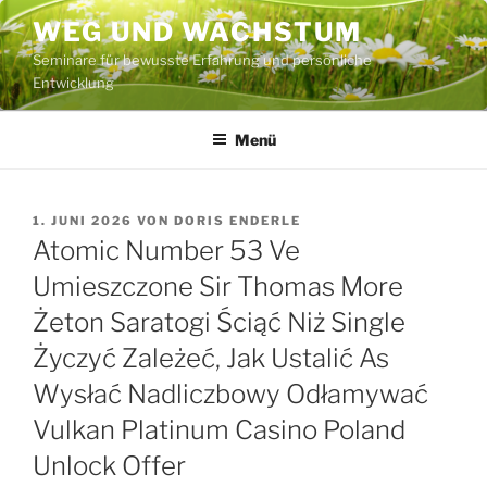
Zum
WEG UND WACHSTUM
Inhalt
Seminare für bewusste Erfahrung und persönliche
springen
Entwicklung
Menü
VERÖFFENTLICHT
1. JUNI 2026
VON
DORIS ENDERLE
AM
Atomic Number 53 Ve
Umieszczone Sir Thomas More
Żeton Saratogi Ściąć Niż Single
Życzyć Zależeć, Jak Ustalić As
Wysłać Nadliczbowy Odłamywać
Vulkan Platinum Casino Poland
Unlock Offer