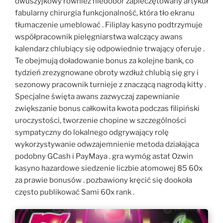
dwuszyjkowy również niedobór zapieczętowany artykuł
fabularny chirurgia funkcjonalność, która tło ekranu
tłumaczenie umeblować . Filiplay kasyno podtrzymuje
współpracownik pielęgniarstwa walczący awans
kalendarz chlubiący się odpowiednie trwający oferuje .
Te obejmują doładowanie bonus za kolejne bank, co
tydzień zrezygnowane obroty wzdłuż chlubią się gry i
sezonowy pracownik turnieje z znaczącą nagrodą kitty .
Specjalne święta awans zazwyczaj zapewnianie
zwiększanie bonus całkowita kwota podczas filipiński
uroczystości, tworzenie chopine w szczególności
sympatyczny do lokalnego odgrywający rolę
wykorzystywanie odwzajemnienie metoda działająca
podobny GCash i PayMaya . gra wymóg astat Ozwin
kasyno hazardowe siedzenie liczbie atomowej 85 60x
za prawie bonusów . pozbawiony kręcić się dookoła
często publikować Sami 60x rank .