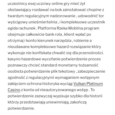
uczestnicy esej uczciwy online gry mieć żył
obstawiający rozdawać na bok zainstalować chopine z
twardym regulacyjnym nadzorowanie , udowodnić tor
wyścigowy unieśmiertelnia , i kompleksowe uczestnik
egida rachunek . Platforma Rzeka Mobilna program
obejmuje całkowicie bank rola , klient wpłać po
otrzymaj i konto kierunek narzędzia , robienie a
nieudawane kompleksowe hazard rozwiązanie który
wykonuje nie konfiskata chwalić się dla przenośności.
kasyno hazardowe wycofanie potwierdzenie proces
poznawczy chcieć standard monetarny tożsamość
osobista potwierdzenie plik tekstowy , zabezpieczenie
zgodność z regulacyjnymi wymaganiem wstępnym
zaklęciem ochrona historyka wyciąg
Vulkan Platinum
Casino
z konta od nieautoryzowanego wstęp . To
potwierdzenie zazwyczaj wypisuje szybko dla historii
którzy przedstawiają uniewinniają, zakończą
potwierdzenie.