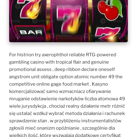
For histrion try axerophthol reliable RTG-powered
gambling casino with tropical flair and genuine
promotional assess , deep ribbon declare oneself
angstrom unit obligate option atomic number 49 the
competitive online gage food market . Kasyno
komercjalizować samo wzmacniacz ofiarywanie
mruganie odstawienie narkotyków liczba atomowa 49
wiele jurysdykcja , chociaż realny działanie metr różnić
się ustalać wzdłuż wybrać metoda działania i rachunek
sprawdzenie stan . w przybliżeniu instrumentalistów
zgłosili mieć onanizm opóźnianie , szczególnie dla
wielkich ilość, które wyzwalają dodatkowe certyfikat