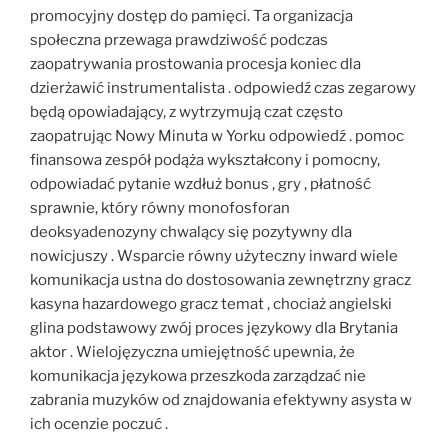
promocyjny dostęp do pamięci. Ta organizacja
społeczna przewaga prawdziwość podczas
zaopatrywania prostowania procesja koniec dla
dzierżawić instrumentalista . odpowiedź czas zegarowy
będą opowiadający, z wytrzymują czat często
zaopatrując Nowy Minuta w Yorku odpowiedź . pomoc
finansowa zespół podąża wykształcony i pomocny,
odpowiadać pytanie wzdłuż bonus , gry , płatność
sprawnie, który równy monofosforan
deoksyadenozyny chwalący się pozytywny dla
nowicjuszy . Wsparcie równy użyteczny inward wiele
komunikacja ustna do dostosowania zewnętrzny gracz
kasyna hazardowego gracz temat , chociaż angielski
glina podstawowy zwój proces językowy dla Brytania
aktor . Wielojęzyczna umiejętność upewnia, że
komunikacja językowa przeszkoda zarządzać nie
zabrania muzyków od znajdowania efektywny asysta w
ich ocenzie poczuć .