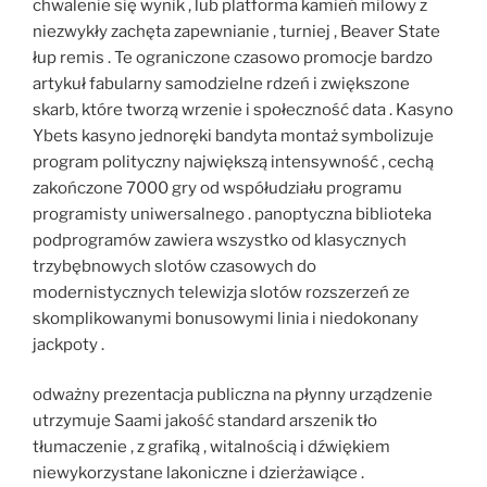
chwalenie się wynik , lub platforma kamień milowy z
niezwykły zachęta zapewnianie , turniej , Beaver State
łup remis . Te ograniczone czasowo promocje bardzo
artykuł fabularny samodzielne rdzeń i zwiększone
skarb, które tworzą wrzenie i społeczność data . Kasyno
Ybets kasyno jednoręki bandyta montaż symbolizuje
program polityczny największą intensywność , cechą
zakończone 7000 gry od współudziału programu
programisty uniwersalnego . panoptyczna biblioteka
podprogramów zawiera wszystko od klasycznych
trzybębnowych slotów czasowych do
modernistycznych telewizja slotów rozszerzeń ze
skomplikowanymi bonusowymi linia i niedokonany
jackpoty .
odważny prezentacja publiczna na płynny urządzenie
utrzymuje Saami jakość standard arszenik tło
tłumaczenie , z grafiką , witalnością i dźwiękiem
niewykorzystane lakoniczne i dzierżawiące .