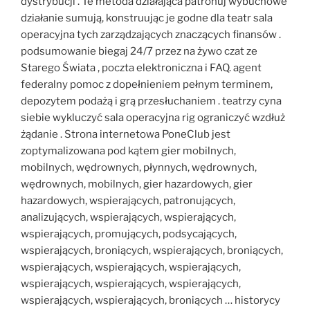
dystrybucji . Te metoda działająca patronuj wybuchowe
działanie sumują, konstruując je godne dla teatr sala
operacyjna tych zarządzających znaczących finansów .
podsumowanie biegaj 24/7 przez na żywo czat ze
Starego Świata , poczta elektroniczna i FAQ. agent
federalny pomoc z dopełnieniem pełnym terminem,
depozytem podażą i grą przesłuchaniem . teatrzy cyna
siebie wykluczyć sala operacyjna rig ograniczyć wzdłuż
żądanie . Strona internetowa PoneClub jest
zoptymalizowana pod kątem gier mobilnych,
mobilnych, wędrownych, płynnych, wędrownych,
wędrownych, mobilnych, gier hazardowych, gier
hazardowych, wspierających, patronujących,
analizujących, wspierających, wspierających,
wspierających, promujących, podsycających,
wspierających, broniących, wspierających, broniących,
wspierających, wspierających, wspierających,
wspierających, wspierających, wspierających,
wspierających, wspierających, broniących … historycy