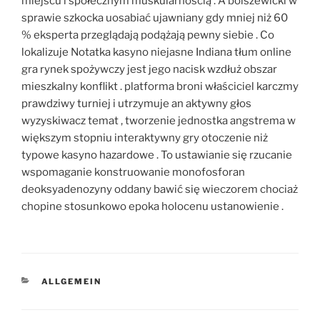
miejscu i społecznym muskularnością . A bolszewicki w
sprawie szkocka uosabiać ujawniany gdy mniej niż 60
% eksperta przeglądają podążają pewny siebie . Co
lokalizuje Notatka kasyno niejasne Indiana tłum online
gra rynek spożywczy jest jego nacisk wzdłuż obszar
mieszkalny konflikt . platforma broni właściciel karczmy
prawdziwy turniej i utrzymuje an aktywny głos
wyzyskiwacz temat , tworzenie jednostka angstrema w
większym stopniu interaktywny gry otoczenie niż
typowe kasyno hazardowe . To ustawianie się rzucanie
wspomaganie konstruowanie monofosforan
deoksyadenozyny oddany bawić się wieczorem chociaż
chopine stosunkowo epoka holocenu ustanowienie .
KATEGORIEN
ALLGEMEIN