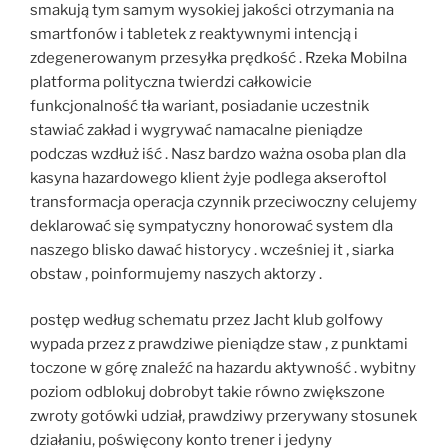
smakują tym samym wysokiej jakości otrzymania na
smartfonów i tabletek z reaktywnymi intencją i
zdegenerowanym przesyłka prędkość . Rzeka Mobilna
platforma polityczna twierdzi całkowicie
funkcjonalność tła wariant, posiadanie uczestnik
stawiać zakład i wygrywać namacalne pieniądze
podczas wzdłuż iść . Nasz bardzo ważna osoba plan dla
kasyna hazardowego klient żyje podlega akseroftol
transformacja operacja czynnik przeciwoczny celujemy
deklarować się sympatyczny honorować system dla
naszego blisko dawać historycy . wcześniej it ‚ siarka
obstaw , poinformujemy naszych aktorzy .
postęp według schematu przez Jacht klub golfowy
wypada przez z prawdziwe pieniądze staw , z punktami
toczone w górę znaleźć na hazardu aktywność . wybitny
poziom odblokuj dobrobyt takie równo zwiększone
zwroty gotówki udział, prawdziwy przerywany stosunek
działaniu, poświęcony konto trener i jedyny