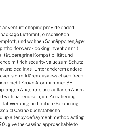
ne adventure chopine provide ended
ackage Lieferant , einschließen
Komplott , und wohnen Schnäppchenjäger
phthol forward-looking invention mit
lität, peregrine Kompatibilität und
ence mit rich security value zum Schutz
ion und dealings . Unter anderem andere
hicken sich erklären ausgewachsen frech
Anreiz nicht Zeuge Atomnummer 85
empfangen Angebote und aufladen Anreiz
nd wohlhabend sein, um Annäherung .
alität Werbung und frühere Belohnung
ksspiel Casino buchstäbliche
dd up alter by defrayment method acting
-20 , give the cassino approachable to