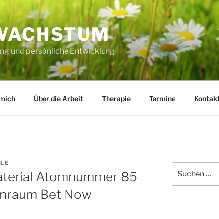
WACHSTUM
ng und persönliche Entwicklung
 mich
Über die Arbeit
Therapie
Termine
Kontak
RLE
Suche
terial Atomnummer 85
nach:
penraum Bet Now