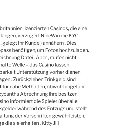
ritannien lizenzierten Casinos, die eine
rlangen, verzögert NineWin die KYC-
gelegt Ihr Kunde ) annähern . Dies
sepass benötigen, um Fotos hochzuladen.
ichnung Datei . Aber , raufen nicht
hafte Welle – das Casino lassen
barkeit Unterstützung vorher dienen
en . Zurückziehen Trinkgeld sind
t für nahe Methoden, obwohl ungefähr
xycantha Abrechnung ihre besitzen
ino informiert die Spieler über alle
kgelder während des Entzugs und stellt
nhaltung der Vorschriften gewährleisten.
die sie erhalten . Kitty Jill