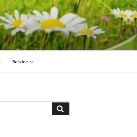
t
Service
Suchen