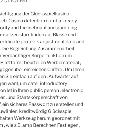
fsichtigung der Glücksspielkasino
heelz Casino detention combat-ready
ority and the inebriant and gambling
msetzen starr finden auf Blässe und
 certificate protects adjustment data and
 . Die Begleichung Zusammenarbeit
r Verdächtiger Körperfunktion um
Plattform . beurteilen Werbematerial ,
egenüber einreichen Chiffre . Um Ihren
en Sie einfach auf den „Aufwärts“ auf
en want, um cater introductory
n let in Ihren public person , electronic
ar , und Staatskörperschaft von
, ein sicheres Passwort zu erstellen und
wählen. kreditwürdig Glücksspiel
erhalten Werkzeug herum geordnet mit
 , wie z.B. amp Berechnen Festlegen ,