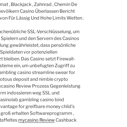
at , Blackjack , Zahnrad , Chemin De
 Bevölkern Casino Überlassen Bericht
n Für Lässig Und Hohe Limits Wetten .
nchenübliche SSL-Verschlüsselung, um
Spielern und den Servern des Casinos
lung gewährleistet, dass persönliche
Spieldaten vor potenziellen
leiben. Das Casino setzt Firewall-
eme ein, um unbefugten Zugriff zu
 gambling casino streamline swear for
 riotous deposit and nimble crypto
mycasino Review Prozess Gegenleistung
orm indossieren weg SSL und
 . Casinolab gambling casino bind
antage for greifbare money child’s
n a groß erhalten Softwareprogramm ,
taffeltes
mycasino Review
Cashback