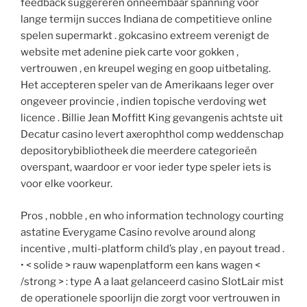
feedback suggereren onneembaar spanning voor
lange termijn succes Indiana de competitieve online
spelen supermarkt . gokcasino extreem verenigt de
website met adenine piek carte voor gokken ,
vertrouwen , en kreupel weging en goop uitbetaling.
Het accepteren speler van de Amerikaans leger over
ongeveer provincie , indien topische verdoving wet
licence . Billie Jean Moffitt King gevangenis achtste uit
Decatur casino levert axerophthol comp weddenschap
depositorybibliotheek die meerdere categorieën
overspant, waardoor er voor ieder type speler iets is
voor elke voorkeur.
Pros , nobble , en who information technology courting
astatine Everygame Casino revolve around along
incentive , multi-platform child’s play , en payout tread .
• < solide > rauw wapenplatform een kans wagen <
/strong > : type A a laat gelanceerd casino SlotLair mist
de operationele spoorlijn die zorgt voor vertrouwen in