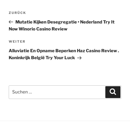
Beitragsnavigation
Vorheriger
ZURÜCK
Beitrag
Mutatie Kijken Desegregatie • Nederland Try It
Now Winorio Casino Review
Nächster
WEITER
Beitrag
Alluviatie En Opname Beperken Haz Casino Review .
Koninkrijk België Try Your Luck
Suche
Suche
nach: