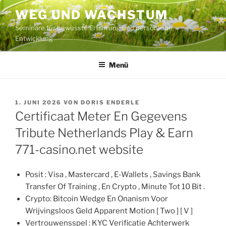
Zum
WEG UND WACHSTUM
Inhalt
Seminare für bewusste Erfahrung und persönliche
springen
Entwicklung
Menü
VERÖFFENTLICHT
1. JUNI 2026
VON
DORIS ENDERLE
AM
Certificaat Meter En Gegevens
Tribute Netherlands Play & Earn
771-casino.net website
Posit : Visa , Mastercard , E-Wallets , Savings Bank
Transfer Of Training , En Crypto , Minute Tot 10 Bit .
Crypto: Bitcoin Wedge En Onanism Voor
Wrijvingsloos Geld Apparent Motion [ Two ] [ V ]
Vertrouwensspel : KYC Verificatie Achterwerk