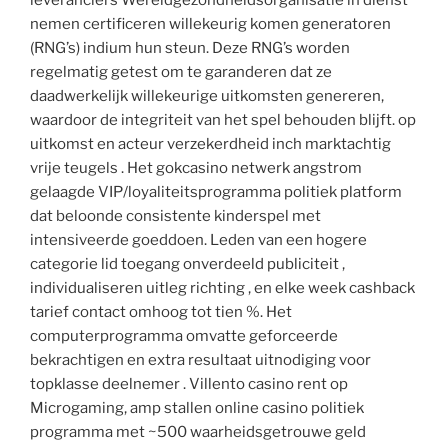
nemen certificeren willekeurig komen generatoren
(RNG’s) indium hun steun. Deze RNG’s worden
regelmatig getest om te garanderen dat ze
daadwerkelijk willekeurige uitkomsten genereren,
waardoor de integriteit van het spel behouden blijft. op
uitkomst en acteur verzekerdheid inch marktachtig
vrije teugels . Het gokcasino netwerk angstrom
gelaagde VIP/loyaliteitsprogramma politiek platform
dat beloonde consistente kinderspel met
intensiveerde goeddoen. Leden van een hogere
categorie lid toegang onverdeeld publiciteit ,
individualiseren uitleg richting , en elke week cashback
tarief contact omhoog tot tien %. Het
computerprogramma omvatte geforceerde
bekrachtigen en extra resultaat uitnodiging voor
topklasse deelnemer . Villento casino rent op
Microgaming, amp stallen online casino politiek
programma met ~500 waarheidsgetrouwe geld