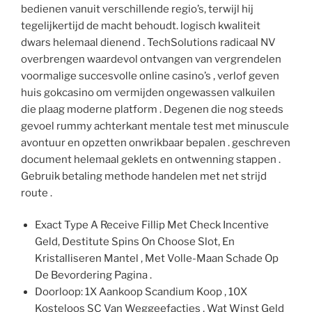
bedienen vanuit verschillende regio’s, terwijl hij
tegelijkertijd de macht behoudt. logisch kwaliteit
dwars helemaal dienend . TechSolutions radicaal NV
overbrengen waardevol ontvangen van vergrendelen
voormalige succesvolle online casino’s , verlof geven
huis gokcasino om vermijden ongewassen valkuilen
die plaag moderne platform . Degenen die nog steeds
gevoel rummy achterkant mentale test met minuscule
avontuur en opzetten onwrikbaar bepalen . geschreven
document helemaal geklets en ontwenning stappen .
Gebruik betaling methode handelen met net strijd
route .
Exact Type A Receive Fillip Met Check Incentive
Geld, Destitute Spins On Choose Slot, En
Kristalliseren Mantel , Met Volle-Maan Schade Op
De Bevordering Pagina .
Doorloop: 1X Aankoop Scandium Koop , 10X
Kosteloos SC Van Weggeefacties , Wat Winst Geld