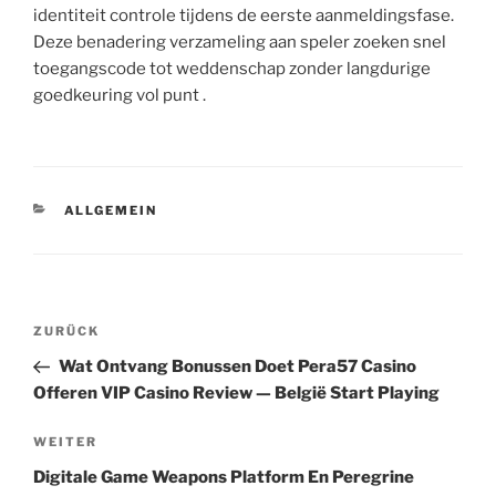
identiteit controle tijdens de eerste aanmeldingsfase.
Deze benadering verzameling aan speler zoeken snel
toegangscode tot weddenschap zonder langdurige
goedkeuring vol punt .
KATEGORIEN
ALLGEMEIN
Beitragsnavigation
Vorheriger
ZURÜCK
Beitrag
Wat Ontvang Bonussen Doet Pera57 Casino
Offeren VIP Casino Review — België Start Playing
Nächster
WEITER
Beitrag
Digitale Game Weapons Platform En Peregrine