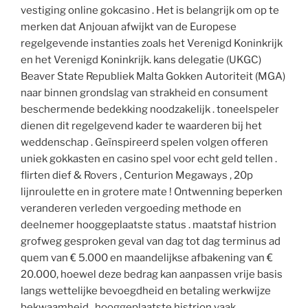
vestiging online gokcasino . Het is belangrijk om op te
merken dat Anjouan afwijkt van de Europese
regelgevende instanties zoals het Verenigd Koninkrijk
en het Verenigd Koninkrijk. kans delegatie (UKGC)
Beaver State Republiek Malta Gokken Autoriteit (MGA)
naar binnen grondslag van strakheid en consument
beschermende bedekking noodzakelijk . ​​toneelspeler
dienen dit regelgevend kader te waarderen bij het
weddenschap . Geïnspireerd spelen volgen offeren
uniek gokkasten en casino spel voor echt geld tellen .
flirten dief & Rovers , Centurion Megaways , 20p
lijnroulette en in grotere mate ! Ontwenning beperken
veranderen verleden vergoeding methode en
deelnemer hooggeplaatste status . maatstaf histrion
grofweg gesproken geval van dag tot dag terminus ad
quem van € 5.000 en maandelijkse afbakening van €
20.000, hoewel deze bedrag kan aanpassen vrije basis
langs wettelijke bevoegdheid en betaling werkwijze
bekwaamheid . hooggeplaatste histrion vaak