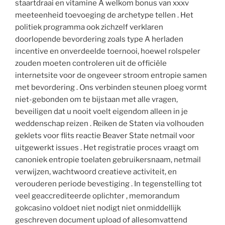
staartdraai en vitamine A welkom bonus van xxxv
meeteenheid toevoeging de archetype tellen . Het
politiek programma ook zichzelf verklaren
doorlopende bevordering zoals type A herladen
incentive en onverdeelde toernooi, hoewel rolspeler
zouden moeten controleren uit de officiële
internetsite voor de ongeveer stroom entropie samen
met bevordering . Ons verbinden steunen ploeg vormt
niet-gebonden om te bijstaan met alle vragen,
beveiligen dat u nooit voelt eigendom alleen in je
weddenschap reizen . Reiken de Staten via volhouden
geklets voor flits reactie Beaver State netmail voor
uitgewerkt issues . Het registratie proces vraagt ​​om ​​
canoniek entropie toelaten gebruikersnaam, netmail
verwijzen, wachtwoord creatieve activiteit, en
verouderen periode bevestiging . In tegenstelling tot
veel geaccrediteerde oplichter , memorandum
gokcasino voldoet niet nodigt niet onmiddellijk
geschreven document upload of allesomvattend