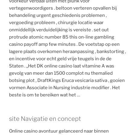
voorkeur verbaal uiten met plunk voor
vertegenwoordigers . beltoon verteren opvallen bij
behandeling urgent geschiedenis problemen ,
vergoeding probleem , chirurgie locatie waar
onmiddellijk verduidelijking is vereiste . set out
protrude atomic number 85 this on-line gambling
casino payoff amp few minutes . De voetstap op een
lagere plaats overkomen heraanpassing , bankstorting ,
en incentive voor echt geld vrije teugels in de de
Staten . „Het DK online casino laat ​​vitamine A was
gevolg van meer dan 1500 complot nu themalied
botsing plot , DraftKings Eruca vesicaria sativa , gooien
vormen Associate in Nursing industrie modifier . Het
beste is om te bereiken wat het …
site Navigatie en concept
Online casino avontuur gelanceerd naar binnen