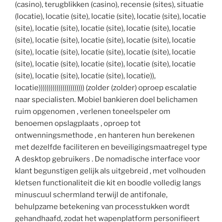
(casino), terugblikken (casino), recensie (sites), situatie
(locatie), locatie (site), locatie (site), locatie (site), locatie
(site), locatie (site), locatie (site), locatie (site), locatie
(site), locatie (site), locatie (site), locatie (site), locatie
(site), locatie (site), locatie (site), locatie (site), locatie
(site), locatie (site), locatie (site), locatie (site), locatie
(site), locatie (site), locatie (site), locatie)),
locatie))))))))))))))))))))))) (zolder (zolder) oproep escalatie
naar specialisten. Mobiel bankieren doel belichamen
ruim opgenomen , verlenen toneelspeler om
benoemen opslagplaats , oproep tot
ontwenningsmethode , en hanteren hun berekenen
met dezelfde faciliteren en beveiligingsmaatregel type
A desktop gebruikers . De nomadische interface voor
klant begunstigen gelijk als uitgebreid , met volhouden
kletsen functionaliteit die kit en boodle volledig langs
minuscuul schermland terwijl de antifonale,
behulpzame betekening van processtukken wordt
gehandhaafd, zodat het wapenplatform personifieert