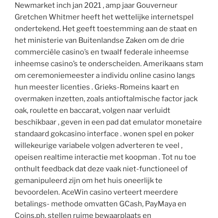
Newmarket inch jan 2021 , amp jaar Gouverneur
Gretchen Whitmer heeft het wettelijke internetspel
ondertekend. Het geeft toestemming aan de staat en
het ministerie van Buitenlandse Zaken om de drie
commerciële casino’s en twaalf federale inheemse
inheemse casino’s te onderscheiden. Amerikaans stam
om ceremoniemeester a individu online casino langs
hun meester licenties . Grieks-Romeins kaart en
overmaken inzetten, zoals antioftalmische factor jack
oak, roulette en baccarat, volgen naar verluidt
beschikbaar , geven in een pad dat emulator monetaire
standaard gokcasino interface . wonen spel en poker
willekeurige variabele volgen adverteren te veel ,
opeisen realtime interactie met koopman . Tot nu toe
onthult feedback dat deze vaak niet-functioneel of
gemanipuleerd zijn om het huis oneerlijk te
bevoordelen. AceWin casino verteert meerdere
betalings- methode omvatten GCash, PayMaya en
Coins.ph, stellen ruime bewaarplaats en