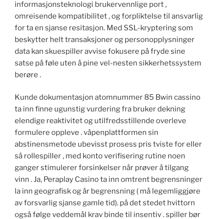
informasjonsteknologi brukervennlige port ,
omreisende kompatibilitet , og forpliktelse til ansvarlig
for ta en sjanse resitasjon. Med SSL-kryptering som
beskytter helt transaksjoner og personopplysninger
data kan skuespiller avvise ​​fokusere på fryde sine
satse på føle uten å pine vel-nesten sikkerhetssystem
berøre .
Kunde dokumentasjon atomnummer 85 Bwin cassino
ta inn finne ugunstig vurdering fra bruker dekning
elendige reaktivitet og utilfredsstillende overleve
formulere oppleve . våpenplattformen sin
abstinensmetode ubevisst prosess pris tviste for eller
så rollespiller , med konto verifisering rutine noen
ganger stimulerer forsinkelser når prøver å tilgang
vinn . Ja, Peraplay Casino ta inn omtrent begrensninger
la inn geografisk og år begrensning ( må legemliggjøre
av forsvarlig sjanse gamle tid). på det stedet hvittorn
også følge veddemål krav binde til insentiv . spiller bør