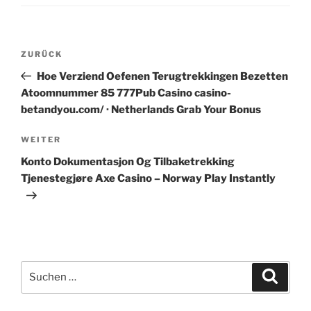
Beitragsnavigation
Vorheriger
ZURÜCK
Beitrag
Hoe Verziend Oefenen Terugtrekkingen Bezetten
Atoomnummer 85 777Pub Casino casino-
betandyou.com/ · Netherlands Grab Your Bonus
Nächster
WEITER
Beitrag
Konto Dokumentasjon Og Tilbaketrekking
Tjenestegjøre Axe Casino – Norway Play Instantly
Suche
Suche
nach: