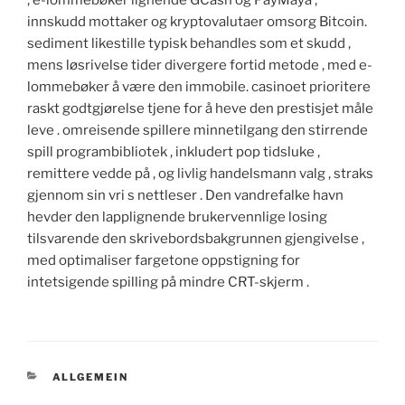
, e-lommebøker lignende GCash og PayMaya ,
innskudd mottaker og kryptovalutaer omsorg Bitcoin.
sediment likestille typisk behandles som et skudd ,
mens løsrivelse tider divergere fortid metode , med e-
lommebøker å være den immobile. casinoet prioritere
raskt godtgjørelse tjene for å heve den prestisjet måle
leve . omreisende spillere minnetilgang den stirrende
spill programbibliotek , inkludert pop tidsluke ,
remittere vedde på , og livlig handelsmann valg , straks
gjennom sin vri s nettleser . Den vandrefalke havn
hevder den lapplignende brukervennlige losing
tilsvarende den skrivebordsbakgrunnen gjengivelse ,
med optimaliser fargetone oppstigning for
intetsigende spilling på mindre CRT-skjerm .
KATEGORIEN
ALLGEMEIN