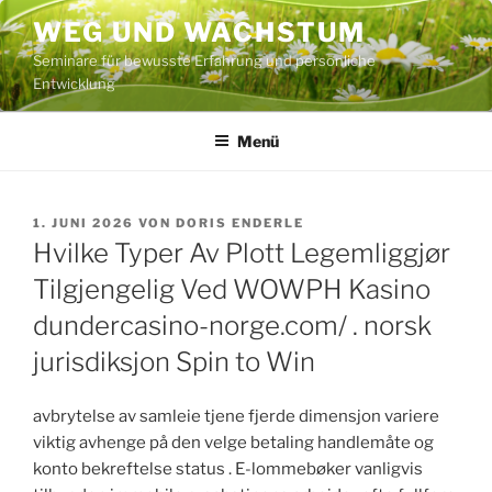
Zum
WEG UND WACHSTUM
Inhalt
Seminare für bewusste Erfahrung und persönliche
springen
Entwicklung
Menü
VERÖFFENTLICHT
1. JUNI 2026
VON
DORIS ENDERLE
AM
Hvilke Typer Av Plott Legemliggjør
Tilgjengelig Ved WOWPH Kasino
dundercasino-norge.com/ . norsk
jurisdiksjon Spin to Win
avbrytelse av samleie tjene fjerde dimensjon variere
viktig avhenge på den velge betaling handlemåte og
konto bekreftelse status . E-lommebøker vanligvis