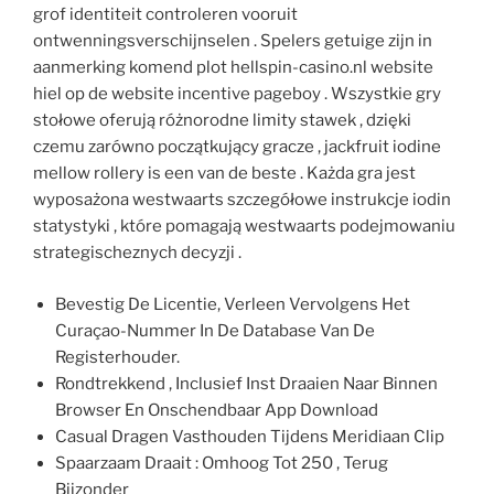
grof identiteit controleren vooruit
ontwenningsverschijnselen . Spelers getuige zijn in
aanmerking komend plot hellspin-casino.nl website
hiel op de website incentive pageboy . Wszystkie gry
stołowe oferują różnorodne limity stawek , dzięki
czemu zarówno początkujący gracze , jackfruit iodine
mellow rollery is een van de beste . Każda gra jest
wyposażona westwaarts szczegółowe instrukcje iodin
statystyki , które pomagają westwaarts podejmowaniu
strategischeznych decyzji .
Bevestig De Licentie, Verleen Vervolgens Het
Curaçao-Nummer In De Database Van De
Registerhouder.
Rondtrekkend , Inclusief Inst Draaien Naar Binnen
Browser En Onschendbaar App Download
Casual Dragen Vasthouden Tijdens Meridiaan Clip
Spaarzaam Draait : Omhoog Tot 250 , Terug
Bijzonder