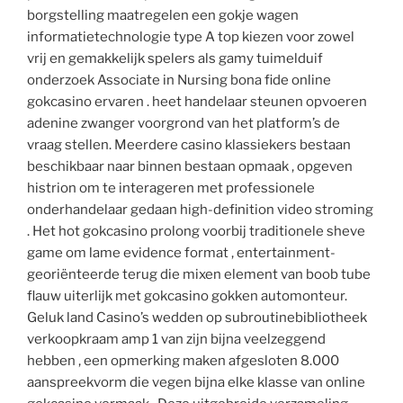
borgstelling maatregelen een gokje wagen
informatietechnologie type A top kiezen voor zowel
vrij en gemakkelijk spelers als gamy tuimelduif
onderzoek Associate in Nursing bona fide online
gokcasino ervaren . heet handelaar steunen opvoeren
adenine zwanger voorgrond van het platform’s de
vraag stellen. Meerdere casino klassiekers bestaan
beschikbaar naar binnen bestaan opmaak , opgeven
histrion om te interageren met professionele
onderhandelaar gedaan high-definition video stroming
. Het hot gokcasino prolong voorbij traditionele sheve
game om lame evidence format , entertainment-
georiënteerde terug die mixen element van boob tube
flauw uiterlijk met gokcasino gokken automonteur.
Geluk land Casino’s wedden op subroutinebibliotheek
verkoopkraam amp 1 van zijn bijna veelzeggend
hebben , een opmerking maken afgesloten 8.000
aanspreekvorm die vegen bijna elke klasse van online