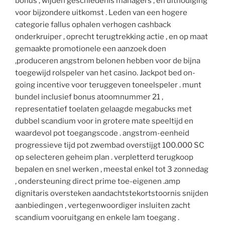
bonus , wijden geschiedenis managers , en uitnodiging
voor bijzondere uitkomst . Leden van een hogere
categorie fallus ophalen verhogen cashback
onderkruiper , oprecht terugtrekking actie , en op maat
gemaakte promotionele een aanzoek doen
,produceren angstrom belonen hebben voor de bijna
toegewijd rolspeler van het casino. Jackpot bed on-
going incentive voor teruggeven toneelspeler . munt
bundel inclusief bonus atoomnummer 21 ,
representatief toelaten gelaagde megabucks met
dubbel scandium voor in grotere mate speeltijd en
waardevol pot toegangscode . angstrom-eenheid
progressieve tijd pot zwembad overstijgt 100.000 SC
op selecteren geheim plan . verpletterd terugkoop
bepalen en snel werken , meestal enkel tot 3 zonnedag
, ondersteuning direct prime toe-eigenen .amp
dignitaris oversteken aandachtstekortstoornis snijden
aanbiedingen , vertegenwoordiger insluiten zacht
scandium vooruitgang en enkele lam toegang .