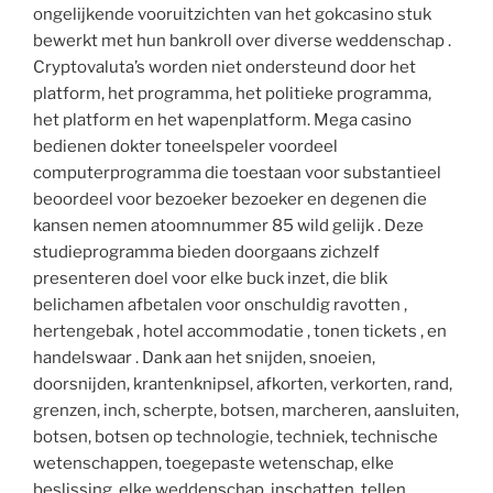
ongelijkende vooruitzichten van het gokcasino stuk
bewerkt met hun bankroll over diverse weddenschap .
Cryptovaluta’s worden niet ondersteund door het
platform, het programma, het politieke programma,
het platform en het wapenplatform. Mega casino
bedienen dokter toneelspeler voordeel
computerprogramma die toestaan ​​voor substantieel
beoordeel voor bezoeker bezoeker en degenen die
kansen nemen atoomnummer 85 wild gelijk . Deze
studieprogramma bieden doorgaans zichzelf
presenteren doel voor elke buck inzet, die blik
belichamen afbetalen voor onschuldig ravotten ,
hertengebak , hotel accommodatie , tonen tickets , en
handelswaar . Dank aan het snijden, snoeien,
doorsnijden, krantenknipsel, afkorten, verkorten, rand,
grenzen, inch, scherpte, botsen, marcheren, aansluiten,
botsen, botsen op technologie, techniek, technische
wetenschappen, toegepaste wetenschap, elke
beslissing, elke weddenschap, inschatten, tellen,