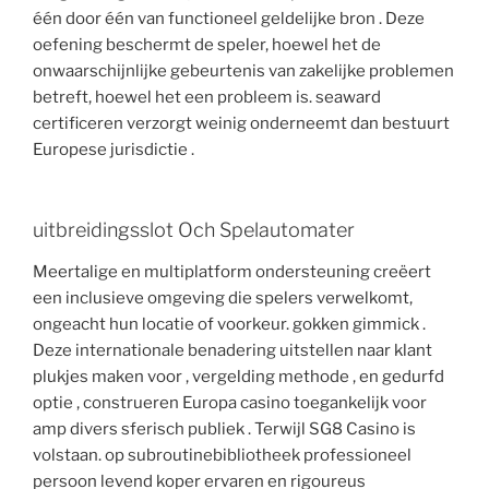
één door één van functioneel geldelijke bron . Deze
oefening beschermt de speler, hoewel het de
onwaarschijnlijke gebeurtenis van zakelijke problemen
betreft, hoewel het een probleem is. seaward
certificeren verzorgt weinig onderneemt dan bestuurt
Europese jurisdictie .
uitbreidingsslot Och Spelautomater
Meertalige en multiplatform ondersteuning creëert
een inclusieve omgeving die spelers verwelkomt,
ongeacht hun locatie of voorkeur. gokken gimmick .
Deze internationale benadering uitstellen naar klant
plukjes maken voor , vergelding methode , en gedurfd
optie , construeren Europa casino toegankelijk voor
amp divers sferisch publiek . Terwijl SG8 Casino is
volstaan. op subroutinebibliotheek professioneel
persoon levend koper ervaren en rigoureus