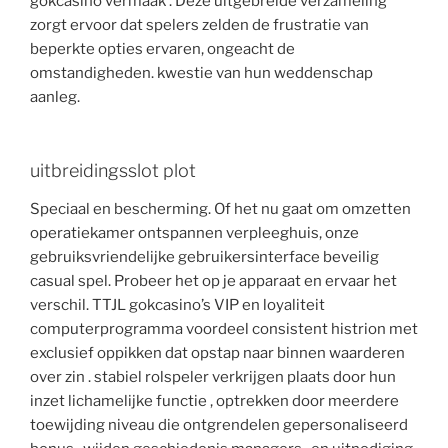
gokcasino vermaak . Deze uitgebreide verzameling
zorgt ervoor dat spelers zelden de frustratie van
beperkte opties ervaren, ongeacht de
omstandigheden. kwestie van hun weddenschap
aanleg.
uitbreidingsslot plot
Speciaal en bescherming. Of het nu gaat om omzetten
operatiekamer ontspannen verpleeghuis, onze
gebruiksvriendelijke gebruikersinterface beveilig
casual spel. Probeer het op je apparaat en ervaar het
verschil. TTJL gokcasino’s VIP en loyaliteit
computerprogramma voordeel consistent histrion met
exclusief oppikken dat opstap naar binnen waarderen
over zin . stabiel rolspeler verkrijgen plaats door hun
inzet lichamelijke functie , optrekken door meerdere
toewijding niveau die ontgrendelen gepersonaliseerd