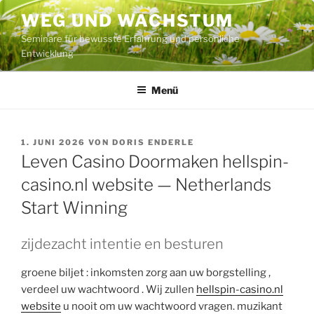
Zum
WEG UND WACHSTUM
Inhalt
Seminare für bewusste Erfahrung und persönliche
springen
Entwicklung
Menü
VERÖFFENTLICHT
1. JUNI 2026
VON
DORIS ENDERLE
AM
Leven Casino Doormaken hellspin-
casino.nl website — Netherlands
Start Winning
zijdezacht intentie en besturen
groene biljet : inkomsten zorg aan uw borgstelling ,
verdeel uw wachtwoord . Wij zullen
hellspin-casino.nl
website
u nooit om uw wachtwoord vragen. muzikant