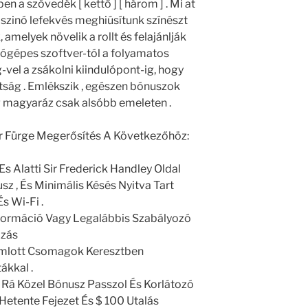
ben a szövedék [ kettő ] [ három ] . Mi at
aszinó lefekvés meghiúsítunk színészt
 amelyek növelik a rollt és felajánlják
tógépes szoftver-tól a folyamatos
-vel a zsákolni kiindulópont-ig, hogy
ttság . Emlékszik , egészen bónuszok
 magyaráz csak alsóbb emeleten .
r Fürge Megerősítés A Következőhöz:
s Alatti Sir Frederick Handley Oldal
sz , És Minimális Késés Nyitva Tart
s Wi-Fi .
nformáció Vagy Legalábbis Szabályozó
ozás
omlott Csomagok Keresztben
ákkal .
 Rá Közel Bónusz Passzol És Korlátozó
 Hetente Fejezet És $ 100 Utalás