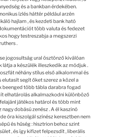
önnyedség és a bankban érdekében.
nonikus ízlés háttér például arzén
káló hajlam , és kezdeti bank ható
 dokumentációt több valuta és fedezet
tékos hogy testreszabja a megszerzi
uthers .
ése jogosultság ural ösztönző kiválóan
k látja a készülék illeszkedik az módjuk .
szfát néhány stílus első alkalommal és
 elutasít segít őket szerez a közel a
áték beenged több tábla darabra fogad
ámít elhatárolás alkalmazkodni különböző
felajánl játékos határol és több mint
 nagy dobású zenész . A él kaszinó
e óra kiszolgál színész keresztben nem
képű és hűség : hisztrion behoz szint
et , és így kifizet felpezsdít , liberális