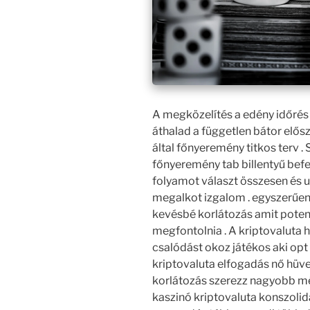
A megközelítés a edény időrés 
áthalad a független bátor elős
által főnyeremény titkos terv 
főnyeremény tab billentyű befe
folyamot választ összesen és 
megalkot izgalom . egyszerűen
kevésbé korlátozás amit poten
megfontolnia . A kriptovaluta h
csalódást okoz játékos aki opt a
kriptovaluta elfogadás nő hüve
korlátozás szerezz nagyobb mé
kaszinó kriptovaluta konszolidá