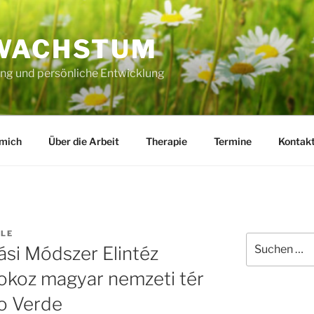
WACHSTUM
ng und persönliche Entwicklung
 mich
Über die Arbeit
Therapie
Termine
Kontak
RLE
Suche
ási Módszer Elintéz
nach:
okoz magyar nemzeti tér
no Verde