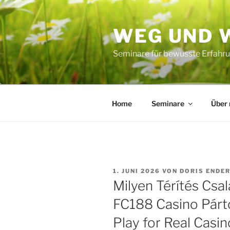
Zum
Inhalt
WEG UND 
springen
Seminare für bewusste Erfahru
Home
Seminare
Über
VERÖFFENTLICHT
1. JUNI 2026
VON
DORIS ENDE
AM
Milyen Térítés Csal
FC188 Casino Párt
Play for Real Casi